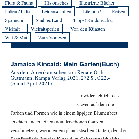
Flora & Fauna
Historisches
Illustrierte Bücher
Italien / Italia
Leidenschaften
Literatur!
Reisen
Spannend
Stadt & Land
Tipps! Kinderrechte
Vielfalt
Vielfaltsperlen
Von den Künsten
Wut & Mut
Zum Vorlesen
Jamaica Kincaid: Mein Garten(Buch)
Aus dem Amerikanischen von Renate Orth-
Guttmann, Kampa Verlag 2021, 272 S., € 22,-
(Stand April 2021)
Unwiderstehlich, das
Cover, auf dem die
Farben und Formen wie in einem üppigen Blumenbeet
leuchten und zu einem wunderschönen Ganzen
verschmelzen, wie in einem phantastischen Garten, den die
Schriftstellerin Jamaica Kincaid im Geiste vor sich sieht,