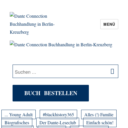
MENÜ
Dante Connection Buchhandlung in
Berlin-Kreuzberg
SU
Suche
nach:
BUCH BESTELLEN
... Young Adult
#blackhistory365
Alles (!) Familie
Biografisches
Der Dante-Leseclub
Einfach schön!