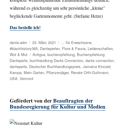
während es gleichzeitig um sehr persönliche „kleine”
beglückende Gartenmomente geht. (Stefanie Hetze)
Das bestelle ich!
Autor
dante-adm
Veröffentlicht
23. März 2021
Kategorien
... für Erwachsene
,
#blackhistory365
am
,
Danteperlen
,
Flora & Fauna
,
Leidenschaften
,
Wut & Mut
Schlagwörter
Antigua
,
buchempfehlung
,
Buchempfehlung
Danteperle
,
buchhandlung Dante Connection
,
dante connection
,
danteperle
,
Deutscher Buchhandlungspreis
,
Jamaica Kincaid
,
Kampa
,
Mein Garten
,
Pflanzenjäger
,
Renate Orth-Guttmann
,
USA
,
Vermont
Gefördert von der
Beauftragten der
Bundesregierung für Kultur und Medien