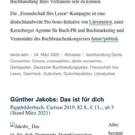
Buchhandlung Ihres Vertrauens sein zu können.
Die „Freundschaft fürs Lesen“-Kampagne ist eine
deutschlandweite Pro-bono-Initiative von
Literaturtest
, einer
Kreuzberger Agentur für Buch-PR und Buchmarketing und
Veranstalter des Buchbranchenkongresses
future!publish
.
Autor
dante-adm
Veröffentlicht
24. März 2020
Kategorien
Aktuelles
Schlagwörter
buchhandlung Dante
Connection
,
Corona
am
,
coronaaktion
,
dante connection
,
Danteperlen
,
Deutscher Buchhandlungspreis
,
Freunschaft fürs
Lesen
,
Geschenk
,
Gutschein
,
Gutscheinaktion
,
Literaturtest
Günther Jakobs: Das ist für dich
Pappbilderbuch. Carlsen 2019, 82 S., € 13,-, ab 3
(Stand März 2021)
Alles
beginnt