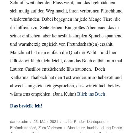
Schnuff weit über den Fluss weht, und das Igelmädchen
sich mutig auf den Weg macht, ihren verlorenen Plüschhund
wiederzufinden. Dabei begegnen ihr jede Menge Tiere, die
ihr hilfreich zur Seite stehen. Ein großes Abenteuer, das in
seiner einfachen, aber keinesfalls simplen Sprache spannend
und warmherzig zugleich von Freundschaft(en) erzählt.
Manchmal hat man einfach die Qual der Wahl – und hier
fällt sie wirklich nicht leicht, denn das Buch enthält nun mal
Lauren Castillos entzückende Illustrationen. Doch
Katharina Thalbach hat den Text wiederum so liebevoll und
abwechslungsreich eingesprochen, dass wir einfach beides
wärmstens empfehlen. (Jana Kühn)
Blick ins Buch
Das bestelle ich!
Autor
dante-adm
Veröffentlicht
23. März 2021
Kategorien
... für Kinder
,
Danteperlen
,
Einfach schön!
am
,
Zum Vorlesen
Schlagwörter
Abenteuer
,
buchhandlung Dante