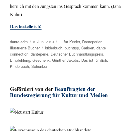
herrlich mit den Jüngsten ins Gespräch kommen kann. (Jana
Kühn)
Das bestelle ich!
Autor
dante-adm
Veröffentlicht
3. Juni 2019
Kategorien
... für Kinder
,
Danteperlen
,
Illustrierte Bücher
am
Schlagwörter
bilderbuch
,
buchtipp
,
Carlsen
,
dante
connection
,
danteperle
,
Deutscher Buchhandlungspreis
,
Empfehlung
,
Geschenk
,
Günther Jakobs: Das ist für dich
,
Kinderbuch
,
Schenken
Gefördert von der
Beauftragten der
Bundesregierung für Kultur und Medien