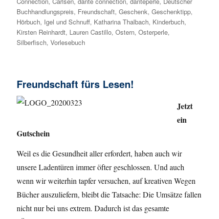
Connection
,
Carlsen
,
dante connection
,
danteperle
,
Deutscher
Buchhandlungspreis
,
Freundschaft
,
Geschenk
,
Geschenktipp
,
Hörbuch
,
Igel und Schnuff
,
Katharina Thalbach
,
Kinderbuch
,
Kirsten Reinhardt
,
Lauren Castillo
,
Ostern
,
Osterperle
,
Silberfisch
,
Vorlesebuch
Freundschaft fürs Lesen!
Jetzt
ein
Gutschein
Weil es die Gesundheit aller erfordert, haben auch wir
unsere Ladentüren immer öfter geschlossen. Und auch
wenn wir weiterhin tapfer versuchen, auf kreativen Wegen
Bücher auszuliefern, bleibt die Tatsache: Die Umsätze fallen
nicht nur bei uns extrem. Dadurch ist das gesamte