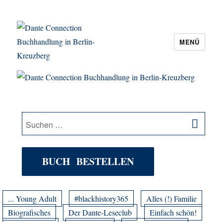
MENÜ
Dante Connection Buchhandlung in
Berlin-Kreuzberg
SU
Suche
nach:
BUCH BESTELLEN
... Young Adult
#blackhistory365
Alles (!) Familie
Biografisches
Der Dante-Leseclub
Einfach schön!