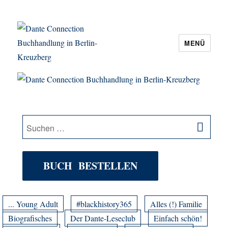
MENÜ
Dante Connection Buchhandlung in
Berlin-Kreuzberg
SU
Suche
nach:
BUCH BESTELLEN
... Young Adult
#blackhistory365
Alles (!) Familie
Biografisches
Der Dante-Leseclub
Einfach schön!