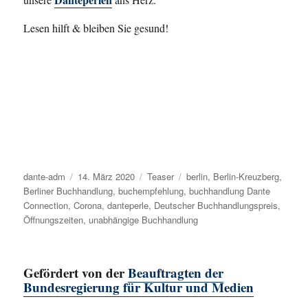
Lesen hilft & bleiben Sie gesund!
Autor
dante-adm
Veröffentlicht
14. März 2020
Kategorien
Teaser
Schlagwörter
berlin
,
Berlin-Kreuzberg
,
Berliner Buchhandlung
am
,
buchempfehlung
,
buchhandlung Dante
Connection
,
Corona
,
danteperle
,
Deutscher Buchhandlungspreis
,
Öffnungszeiten
,
unabhängige Buchhandlung
Gefördert von der
Beauftragten der
Bundesregierung für Kultur und Medien