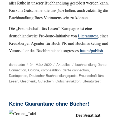
aller Ruhe in unserer Buchhandlung gestöbert werden kann.
Kurzum Gutscheine, die uns
jetzt
helfen, auch zukünftig die
Buchhandlung Ihres Vertrauens sein zu können.
Die „Freundschaft fürs Lesen“-Kampagne ist eine
deutschlandweite Pro-bono-Initiative von
Literaturtest
, einer
Kreuzberger Agentur für Buch-PR und Buchmarketing und
Veranstalter des Buchbranchenkongresses
future!publish
.
Autor
dante-adm
Veröffentlicht
24. März 2020
Kategorien
Aktuelles
Schlagwörter
buchhandlung Dante
Connection
,
Corona
am
,
coronaaktion
,
dante connection
,
Danteperlen
,
Deutscher Buchhandlungspreis
,
Freunschaft fürs
Lesen
,
Geschenk
,
Gutschein
,
Gutscheinaktion
,
Literaturtest
Keine Quarantäne ohne Bücher!
Der Senat hat