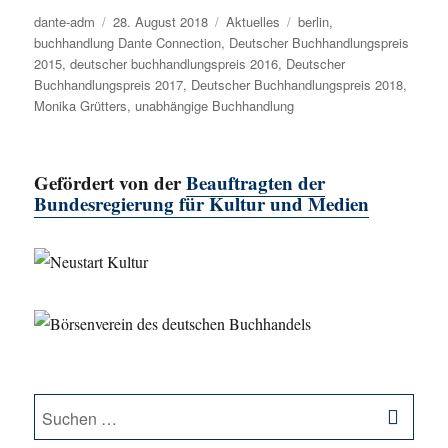
Autor
dante-adm
Veröffentlicht
28. August 2018
Kategorien
Aktuelles
Schlagwörter
berlin
,
buchhandlung Dante Connection
am
,
Deutscher Buchhandlungspreis
2015
,
deutscher buchhandlungspreis 2016
,
Deutscher
Buchhandlungspreis 2017
,
Deutscher Buchhandlungspreis 2018
,
Monika Grütters
,
unabhängige Buchhandlung
Gefördert von der
Beauftragten der
Bundesregierung für Kultur und Medien
SU
Suche
nach: