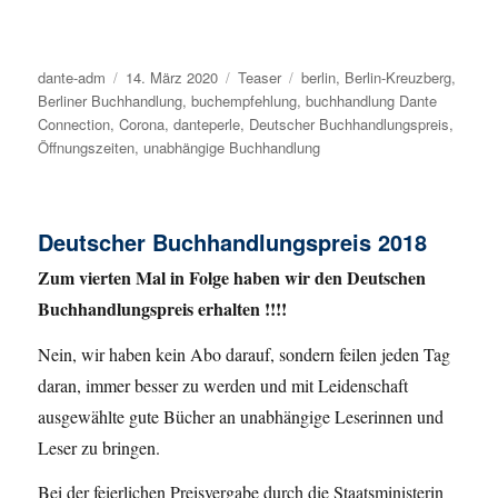
Autor
dante-adm
Veröffentlicht
14. März 2020
Kategorien
Teaser
Schlagwörter
berlin
,
Berlin-Kreuzberg
,
Berliner Buchhandlung
am
,
buchempfehlung
,
buchhandlung Dante
Connection
,
Corona
,
danteperle
,
Deutscher Buchhandlungspreis
,
Öffnungszeiten
,
unabhängige Buchhandlung
Deutscher Buchhandlungspreis 2018
Zum vierten Mal in Folge haben wir den Deutschen
Buchhandlungspreis erhalten !!!!
Nein, wir haben kein Abo darauf, sondern feilen jeden Tag
daran, immer besser zu werden und mit Leidenschaft
ausgewählte gute Bücher an unabhängige Leserinnen und
Leser zu bringen.
Bei der feierlichen Preisvergabe durch die Staatsministerin