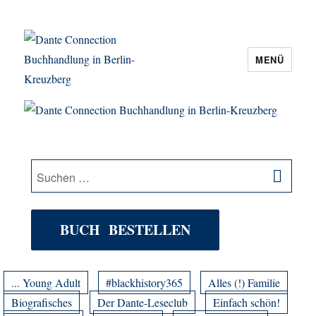
MENÜ
Dante Connection Buchhandlung in
Berlin-Kreuzberg
SU
Suche
nach:
BUCH BESTELLEN
... Young Adult
#blackhistory365
Alles (!) Familie
Biografisches
Der Dante-Leseclub
Einfach schön!