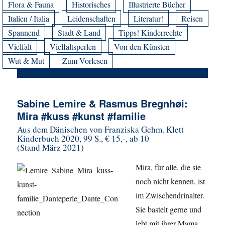
Flora & Fauna
Historisches
Illustrierte Bücher
Italien / Italia
Leidenschaften
Literatur!
Reisen
Spannend
Stadt & Land
Tipps! Kinderrechte
Vielfalt
Vielfaltsperlen
Von den Künsten
Wut & Mut
Zum Vorlesen
Sabine Lemire & Rasmus Bregnhøi:
Mira #kuss #kunst #familie
Aus dem Dänischen von Franziska Gehm. Klett
Kinderbuch 2020, 99 S., € 15,-, ab 10
(Stand März 2021)
Mira, für alle, die sie
noch nicht kennen, ist
im Zwischendrinalter.
Sie bastelt gerne und
lebt mit ihrer Mama