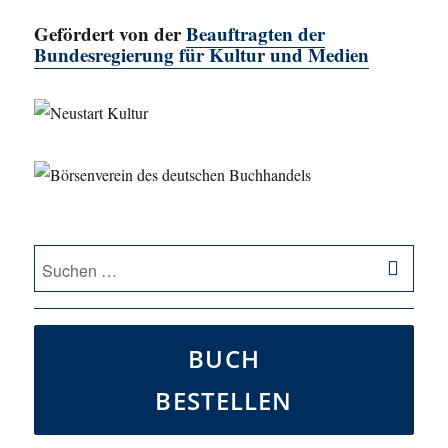
Gefördert von der
Beauftragten der
Bundesregierung für Kultur und Medien
SU
Suche
nach:
BUCH
BESTELLEN