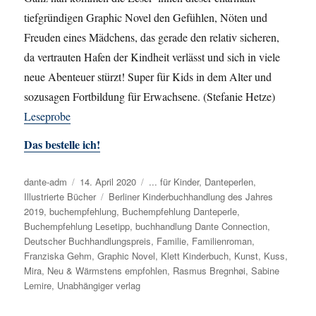
tiefgründigen Graphic Novel den Gefühlen, Nöten und
Freuden eines Mädchens, das gerade den relativ sicheren,
da vertrauten Hafen der Kindheit verlässt und sich in viele
neue Abenteuer stürzt! Super für Kids in dem Alter und
sozusagen Fortbildung für Erwachsene. (Stefanie Hetze)
Leseprobe
Das bestelle ich!
Autor
dante-adm
Veröffentlicht
14. April 2020
Kategorien
... für Kinder
,
Danteperlen
,
Illustrierte Bücher
am
Schlagwörter
Berliner Kinderbuchhandlung des Jahres
2019
,
buchempfehlung
,
Buchempfehlung Danteperle
,
Buchempfehlung Lesetipp
,
buchhandlung Dante Connection
,
Deutscher Buchhandlungspreis
,
Familie
,
Familienroman
,
Franziska Gehm
,
Graphic Novel
,
Klett Kinderbuch
,
Kunst
,
Kuss
,
Mira
,
Neu & Wärmstens empfohlen
,
Rasmus Bregnhøi
,
Sabine
Lemire
,
Unabhängiger verlag