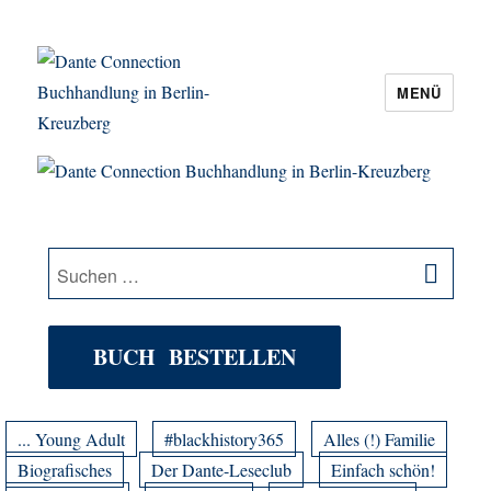
MENÜ
Dante Connection Buchhandlung in
Berlin-Kreuzberg
SU
Suche
nach:
BUCH BESTELLEN
... Young Adult
#blackhistory365
Alles (!) Familie
Biografisches
Der Dante-Leseclub
Einfach schön!