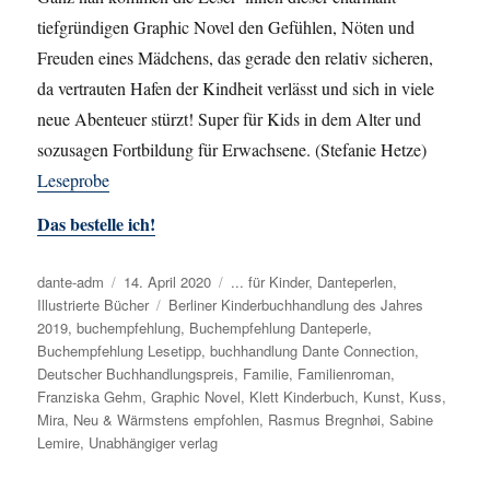
tiefgründigen Graphic Novel den Gefühlen, Nöten und
Freuden eines Mädchens, das gerade den relativ sicheren,
da vertrauten Hafen der Kindheit verlässt und sich in viele
neue Abenteuer stürzt! Super für Kids in dem Alter und
sozusagen Fortbildung für Erwachsene. (Stefanie Hetze)
Leseprobe
Das bestelle ich!
Autor
dante-adm
Veröffentlicht
14. April 2020
Kategorien
... für Kinder
,
Danteperlen
,
Illustrierte Bücher
am
Schlagwörter
Berliner Kinderbuchhandlung des Jahres
2019
,
buchempfehlung
,
Buchempfehlung Danteperle
,
Buchempfehlung Lesetipp
,
buchhandlung Dante Connection
,
Deutscher Buchhandlungspreis
,
Familie
,
Familienroman
,
Franziska Gehm
,
Graphic Novel
,
Klett Kinderbuch
,
Kunst
,
Kuss
,
Mira
,
Neu & Wärmstens empfohlen
,
Rasmus Bregnhøi
,
Sabine
Lemire
,
Unabhängiger verlag