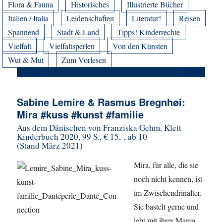
Flora & Fauna
Historisches
Illustrierte Bücher
Italien / Italia
Leidenschaften
Literatur!
Reisen
Spannend
Stadt & Land
Tipps! Kinderrechte
Vielfalt
Vielfaltsperlen
Von den Künsten
Wut & Mut
Zum Vorlesen
Sabine Lemire & Rasmus Bregnhøi:
Mira #kuss #kunst #familie
Aus dem Dänischen von Franziska Gehm. Klett
Kinderbuch 2020, 99 S., € 15,-, ab 10
(Stand März 2021)
Mira, für alle, die sie
noch nicht kennen, ist
im Zwischendrinalter.
Sie bastelt gerne und
lebt mit ihrer Mama