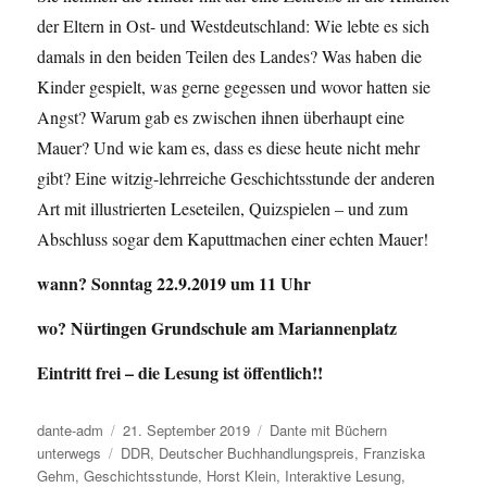
der Eltern in Ost- und Westdeutschland: Wie lebte es sich
damals in den beiden Teilen des Landes? Was haben die
Kinder gespielt, was gerne gegessen und wovor hatten sie
Angst? Warum gab es zwischen ihnen überhaupt eine
Mauer? Und wie kam es, dass es diese heute nicht mehr
gibt? Eine witzig-lehrreiche Geschichtsstunde der anderen
Art mit illustrierten Leseteilen, Quizspielen – und zum
Abschluss sogar dem Kaputtmachen einer echten Mauer!
wann? Sonntag 22.9.2019 um 11 Uhr
wo? Nürtingen Grundschule am Mariannenplatz
Eintritt frei – die Lesung ist öffentlich!!
Autor
dante-adm
Veröffentlicht
21. September 2019
Kategorien
Dante mit Büchern
unterwegs
Schlagwörter
DDR
am
,
Deutscher Buchhandlungspreis
,
Franziska
Gehm
,
Geschichtsstunde
,
Horst Klein
,
Interaktive Lesung
,