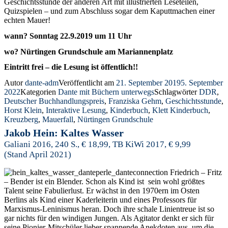
Geschichtsstunde der anderen Art mit illustrierten Leseteilen,
Quizspielen – und zum Abschluss sogar dem Kaputtmachen einer
echten Mauer!
wann? Sonntag 22.9.2019 um 11 Uhr
wo? Nürtingen Grundschule am Mariannenplatz
Eintritt frei – die Lesung ist öffentlich!!
Autor
dante-adm
Veröffentlicht am
21. September 2019
5. September
2022
Kategorien
Dante mit Büchern unterwegs
Schlagwörter
DDR
,
Deutscher Buchhandlungspreis
,
Franziska Gehm
,
Geschichtsstunde
,
Horst Klein
,
Interaktive Lesung
,
Kinderbuch
,
Klett Kinderbuch
,
Kreuzberg
,
Mauerfall
,
Nürtingen Grundschule
Jakob Hein: Kaltes Wasser
Galiani 2016, 240 S., € 18,99, TB KiWi 2017, € 9,99
(Stand April 2021)
Friedrich – Fritz
– Bender ist ein Blender. Schon als Kind ist sein wohl größtes
Talent seine Fabulierlust. Er wächst in den 1970ern im Osten
Berlins als Kind einer Kaderleiterin und eines Professors für
Marxismus-Leninismus heran. Doch ihre schale Linientreue ist so
gar nichts für den windigen Jungen. Als Agitator denkt er sich für
seine Pionier-Mitschüler lieber spannende Anekdoten aus, um die