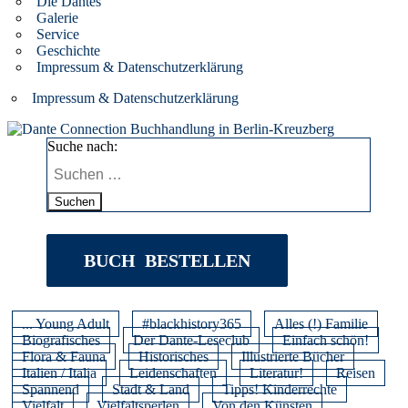
Die Dantes
Galerie
Service
Geschichte
Impressum & Datenschutzerklärung
Impressum & Datenschutzerklärung
Suche nach:
Suchen
BUCH BESTELLEN
... Young Adult
#blackhistory365
Alles (!) Familie
Biografisches
Der Dante-Leseclub
Einfach schön!
Flora & Fauna
Historisches
Illustrierte Bücher
Italien / Italia
Leidenschaften
Literatur!
Reisen
Spannend
Stadt & Land
Tipps! Kinderrechte
Vielfalt
Vielfaltsperlen
Von den Künsten