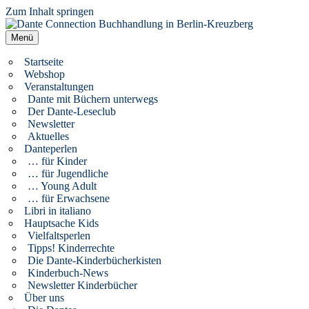
Zum Inhalt springen
Dante Connection Buchhandlung in Berlin-Kreuzberg
Literatur aus Italien und anderen Kulturen
Menü
Startseite
Webshop
Veranstaltungen
Dante mit Büchern unterwegs
Der Dante-Leseclub
Newsletter
Aktuelles
Danteperlen
… für Kinder
… für Jugendliche
… Young Adult
… für Erwachsene
Libri in italiano
Hauptsache Kids
Vielfaltsperlen
Tipps! Kinderrechte
Die Dante-Kinderbücherkisten
Kinderbuch-News
Newsletter Kinderbücher
Über uns