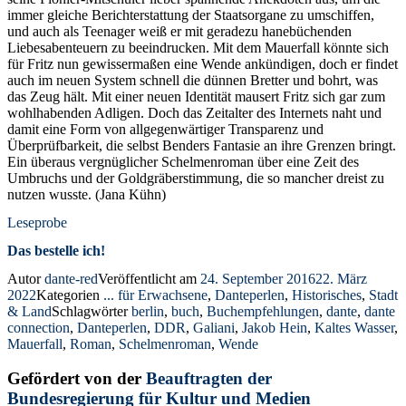
immer gleiche Berichterstattung der Staatsorgane zu umschiffen,
und auch als Teenager weiß er mit geradezu hanebüchenden
Liebesabenteuern zu beeindrucken. Mit dem Mauerfall könnte sich
für Fritz nun gewissermaßen eine Wende ankündigen, doch er findet
auch im neuen System schnell die dünnen Bretter und bohrt, was
das Zeug hält. Mit einer neuen Identität mausert Fritz sich gar zum
wohlhabenden Adligen. Doch das Zeitalter des Internets naht und
damit eine Form von allgegenwärtiger Transparenz und
Überprüfbarkeit, die selbst Benders Fantasie an ihre Grenzen bringt.
Ein überaus vergnüglicher Schelmenroman über eine Zeit des
Umbruchs und der Goldgräberstimmung, die so mancher dreist zu
nutzen wusste. (Jana Kühn)
Leseprobe
Das bestelle ich!
Autor
dante-red
Veröffentlicht am
24. September 2016
22. März
2022
Kategorien
... für Erwachsene
,
Danteperlen
,
Historisches
,
Stadt
& Land
Schlagwörter
berlin
,
buch
,
Buchempfehlungen
,
dante
,
dante
connection
,
Danteperlen
,
DDR
,
Galiani
,
Jakob Hein
,
Kaltes Wasser
,
Mauerfall
,
Roman
,
Schelmenroman
,
Wende
Gefördert von der
Beauftragten der
Bundesregierung für Kultur und Medien