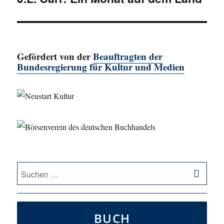
Beitrag:
Gefördert von der
Beauftragten der
Bundesregierung für Kultur und Medien
SU
Suche
nach:
BUCH