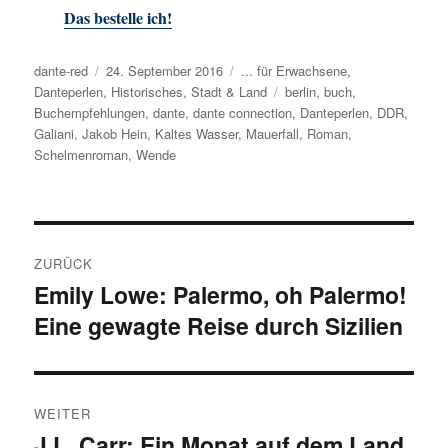
Das bestelle ich!
Autor
dante-red
Veröffentlicht
24. September 2016
Kategorien
... für Erwachsene
,
Danteperlen
,
am
Historisches
,
Stadt & Land
Schlagwörter
berlin
,
buch
,
Buchempfehlungen
,
dante
,
dante connection
,
Danteperlen
,
DDR
,
Galiani
,
Jakob Hein
,
Kaltes Wasser
,
Mauerfall
,
Roman
,
Schelmenroman
,
Wende
Beitragsnavigation
ZURÜCK
Emily Lowe: Palermo, oh Palermo!
Vorheriger
Eine gewagte Reise durch Sizilien
Beitrag:
WEITER
J.L. Carr: Ein Monat auf dem Land
Nächster