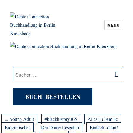
MENÜ
Dante Connection Buchhandlung in
Berlin-Kreuzberg
SU
Suche
nach:
BUCH BESTELLEN
... Young Adult
#blackhistory365
Alles (!) Familie
Biografisches
Der Dante-Leseclub
Einfach schön!