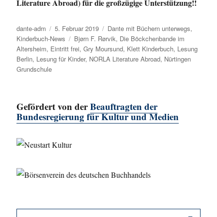
Literature Abroad) für die großzügige Unterstützung!!
Autor
dante-adm
Veröffentlicht
5. Februar 2019
Kategorien
Dante mit Büchern unterwegs
,
Kinderbuch-News
am
Schlagwörter
Bjørn F. Rørvik
,
Die Böckchenbande im
Altersheim
,
Eintritt frei
,
Gry Moursund
,
Klett Kinderbuch
,
Lesung
Berlin
,
Lesung für Kinder
,
NORLA Literature Abroad
,
Nürtingen
Grundschule
Gefördert von der
Beauftragten der
Bundesregierung für Kultur und Medien
SU
Suche