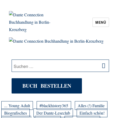
MENÜ
Dante Connection Buchhandlung in
Berlin-Kreuzberg
SU
Suche
nach:
BUCH BESTELLEN
... Young Adult
#blackhistory365
Alles (!) Familie
Biografisches
Der Dante-Leseclub
Einfach schön!