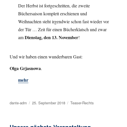
Der Herbst ist fortgeschritten, die zweite
Büchersaison komplett erschienen und
Weihnachten steht irgendwie schon fast wieder vor
der Tür … Zeit für einen Bücherklatsch und zwar
Dienstag, den 13. November
am
!
Und wir haben einen wunderbaren Gast:
Olga Grjasnowa
.
mehr
Autor
dante-adm
Veröffentlicht
25. September 2018
Kategorien
Teaser-Rechts
am
Unsere nächste Veranstaltung