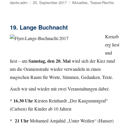
Autor
dante-adm
Veröffentlicht
25. September 2017
Kategorien
Aktuelles
,
Teaser-Rechts
am
19. Lange Buchnacht
Kreuzb
erg liest
und
Samstag, den
20. Mai
liest – am
wird sich der Kiez rund
um die Oranienstraße wieder verwandeln in einen
magischen Raum für Worte, Stimmen, Gedanken, Texte.
Auch wir sind wieder mit zwei Veranstaltungen dabei:
16.30 Uhr
*
Kirsten Reinhardt „Der Kaugummigraf“
(Carlsen) für Kinder ab 10 Jahren
21 Uhr
*
Mohamed Amjahid „Unter Weißen“ (Hanser)