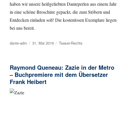
haben wir unsere heißgeliebten Danteperlen aus einem Jahr
in eine schöne Broschüre gepackt, die zum Stöbern und
Entdecken einladen soll! Die kostenlosen Exemplare liegen
bei uns bereit.
Autor
dante-adm
Veröffentlicht
31. Mai 2019
Kategorien
Teaser-Rechts
am
Raymond Queneau: Zazie in der Metro
– Buchpremiere mit dem Übersetzer
Frank Heibert