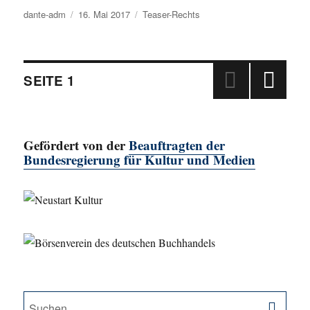
Autor
dante-adm
Veröffentlicht
16. Mai 2017
Kategorien
Teaser-Rechts
am
Beitragsnavigation
SEITE
1
NÄC
HSTE
SEIT
Gefördert von der
Beauftragten der
E
Bundesregierung für Kultur und Medien
SU
Suche