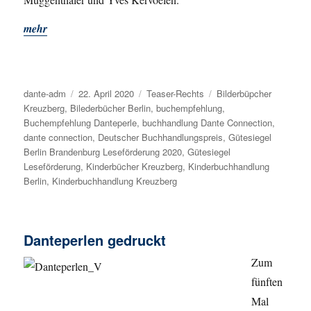
mehr
Autor
dante-adm
Veröffentlicht
22. April 2020
Kategorien
Teaser-Rechts
Schlagwörter
Bilderbüpcher
Kreuzberg
,
Bilederbücher Berlin
am
,
buchempfehlung
,
Buchempfehlung Danteperle
,
buchhandlung Dante Connection
,
dante connection
,
Deutscher Buchhandlungspreis
,
Gütesiegel
Berlin Brandenburg Leseförderung 2020
,
Gütesiegel
Leseförderung
,
Kinderbücher Kreuzberg
,
Kinderbuchhandlung
Berlin
,
Kinderbuchhandlung Kreuzberg
Danteperlen gedruckt
Zum
fünften
Mal