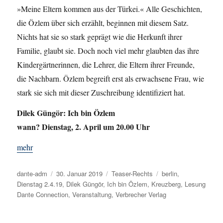
»Meine Eltern kommen aus der Türkei.« Alle Geschichten,
die Özlem über sich erzählt, beginnen mit diesem Satz.
Nichts hat sie so stark geprägt wie die Herkunft ihrer
Familie, glaubt sie. Doch noch viel mehr glaubten das ihre
Kindergärtnerinnen, die Lehrer, die Eltern ihrer Freunde,
die Nachbarn. Özlem begreift erst als erwachsene Frau, wie
stark sie sich mit dieser Zuschreibung identifiziert hat.
Dilek Güngör: Ich bin Özlem
wann? Dienstag, 2. April um 20.00 Uhr
mehr
Autor
dante-adm
Veröffentlicht
30. Januar 2019
Kategorien
Teaser-Rechts
Schlagwörter
berlin
,
Dienstag 2.4.19
am
,
Dilek Güngör
,
Ich bin Özlem
,
Kreuzberg
,
Lesung
Dante Connection
,
Veranstaltung
,
Verbrecher Verlag