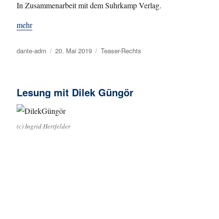
In Zusammenarbeit mit dem Suhrkamp Verlag.
mehr
Autor
dante-adm
Veröffentlicht
20. Mai 2019
Kategorien
Teaser-Rechts
am
Lesung mit Dilek Güngör
(c) Ingrid Hertfelder