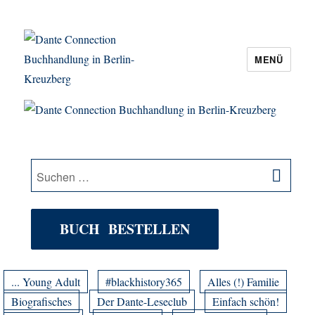
MENÜ
Dante Connection Buchhandlung in
Berlin-Kreuzberg
SU
Suche
nach:
BUCH BESTELLEN
... Young Adult
#blackhistory365
Alles (!) Familie
Biografisches
Der Dante-Leseclub
Einfach schön!