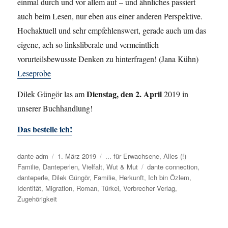
einmal durch und vor allem auf – und ähnliches passiert
auch beim Lesen, nur eben aus einer anderen Perspektive.
Hochaktuell und sehr empfehlenswert, gerade auch um das
eigene, ach so linksliberale und vermeintlich
vorurteilsbewusste Denken zu hinterfragen! (Jana Kühn)
Leseprobe
Dienstag, den 2. April
Dilek Güngör las am
2019 in
unserer Buchhandlung!
Das bestelle ich!
Autor
dante-adm
Veröffentlicht
1. März 2019
Kategorien
... für Erwachsene
,
Alles (!)
Familie
,
Danteperlen
am
,
Vielfalt
,
Wut & Mut
Schlagwörter
dante connection
,
danteperle
,
Dilek Güngör
,
Familie
,
Herkunft
,
Ich bin Özlem
,
Identität
,
Migration
,
Roman
,
Türkei
,
Verbrecher Verlag
,
Zugehörigkeit