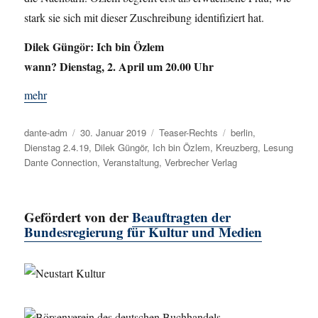
stark sie sich mit dieser Zuschreibung identifiziert hat.
Dilek Güngör: Ich bin Özlem
wann? Dienstag, 2. April um 20.00 Uhr
mehr
Autor
dante-adm
Veröffentlicht
30. Januar 2019
Kategorien
Teaser-Rechts
Schlagwörter
berlin
,
Dienstag 2.4.19
am
,
Dilek Güngör
,
Ich bin Özlem
,
Kreuzberg
,
Lesung
Dante Connection
,
Veranstaltung
,
Verbrecher Verlag
Gefördert von der
Beauftragten der
Bundesregierung für Kultur und Medien