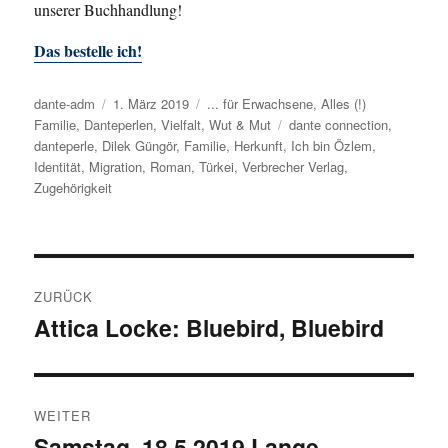
unserer Buchhandlung!
Das bestelle ich!
Autor
dante-adm
Veröffentlicht
1. März 2019
Kategorien
... für Erwachsene
,
Alles (!)
Familie
,
Danteperlen
am
,
Vielfalt
,
Wut & Mut
Schlagwörter
dante connection
,
danteperle
,
Dilek Güngör
,
Familie
,
Herkunft
,
Ich bin Özlem
,
Identität
,
Migration
,
Roman
,
Türkei
,
Verbrecher Verlag
,
Zugehörigkeit
Beitragsnavigation
ZURÜCK
Attica Locke: Bluebird, Bluebird
Vorheriger
Beitrag:
WEITER
Samstag, 18.5.2019 Lange
Nächster