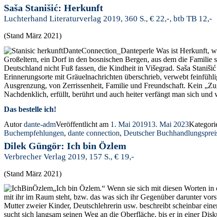
Saša Stanišić: Herkunft
Luchterhand Literaturverlag 2019, 360 S., € 22,-, btb TB 12,-
(Stand März 2021)
Was ist Herkunft, w
Großeltern, ein Dorf in den bosnischen Bergen, aus dem die Familie s
Deutschland nicht Fuß fassen, die Kindheit in Višegrad. Saša Staniši
Erinnerungsorte mit Gräuelnachrichten überschrieb, verwebt feinfühli
Ausgrenzung, von Zerrissenheit, Familie und Freundschaft. Kein „Zu
Nachdenklich, erfüllt, berührt und auch heiter verfängt man sich u
Das bestelle ich!
Autor
dante-adm
Veröffentlicht am
1. Mai 2019
13. Mai 2023
Kategor
Buchempfehlungen
,
dante connection
,
Deutscher Buchhandlungsprei
Dilek Güngör: Ich bin Özlem
Verbrecher Verlag 2019, 157 S., € 19,-
(Stand März 2021)
„Ich bin Özlem.“ Wenn sie sich mit diesen Worten in 
mit ihr im Raum steht, bzw. das was sich ihr Gegenüber darunter vorste
Mutter zweier Kinder, Deutschlehrerin usw. beschreibt scheinbar eine
sucht sich langsam seinen Weg an die Oberfläche, bis er in einer Dis