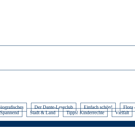
iografisches
Der Dante-Leseclub
Einfach schön!
Flora
Spannend
Stadt & Land
Tipps! Kinderrechte
Vielfalt