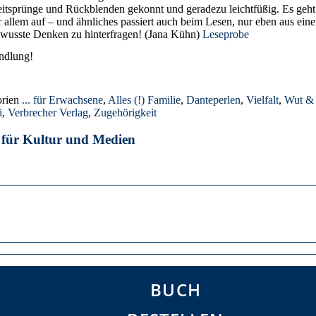
Zeitsprünge und Rückblenden gekonnt und geradezu leichtfüßig. Es g
or allem auf – und ähnliches passiert auch beim Lesen, nur eben aus ei
sbewusste Denken zu hinterfragen! (Jana Kühn)
Leseprobe
ndlung!
orien
... für Erwachsene
,
Alles (!) Familie
,
Danteperlen
,
Vielfalt
,
Wut &
i
,
Verbrecher Verlag
,
Zugehörigkeit
 für Kultur und Medien
BUCH