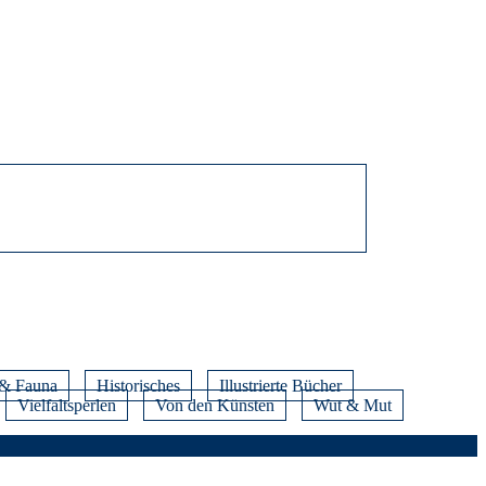
 & Fauna
Historisches
Illustrierte Bücher
Vielfaltsperlen
Von den Künsten
Wut & Mut