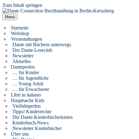
Zum Inhalt springen
Dante Connection Buchhandlung in Berlin-Kreuzberg
Literatur aus Italien und anderen Kulturen
Menü
Startseite
Webshop
Veranstaltungen
Dante mit Büchern unterwegs
Der Dante-Leseclub
Newsletter
Aktuelles
Danteperlen
… für Kinder
… für Jugendliche
… Young Adult
… für Erwachsene
Libri in italiano
Hauptsache Kids
Vielfaltsperlen
Tipps! Kinderrechte
Die Dante-Kinderbücherkisten
Kinderbuch-News
Newsletter Kinderbücher
Über uns