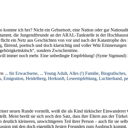
o komme ich her? Nicht ein Geburtsort, eine Nation oder gar Nationali
tammt, die Jungendfreunde an der ARAL-Tankstelle in der Hochhaussiedl
ć flicht ein Netz aus Geschichten von vor und nach der Katastrophe des
g, flirrend, poetisch und doch klarsichtig und voller Witz Erinnerung
gehörigkeitskitsch“, sondern Zwischentöne.
nd will immer noch mehr. Eine unbedingte Empfehlung! (Syme Sigmund)
ien
... für Erwachsene
,
... Young Adult
,
Alles (!) Familie
,
Biografisches
,
s
,
Emigration
,
Heidelberg
,
Herkunft
,
Leseempfehlung
,
Luchterhand
,
pe
einer neuen Runde vorstellt, weiß die als Kind türkischer Einwanderer 
llt. Meist beeilt sie sich noch den Satz, dass ihre Eltern aus der Türke
n deutlich kleineren, unwichtigeren Teil ihrer Person – auch für sie s
kussion mit den doch eigentlich
besten
Freunden zum Ausbruch kommt. Di