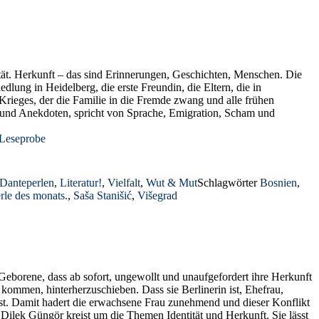
tät. Herkunft – das sind Erinnerungen, Geschichten, Menschen. Die
ung in Heidelberg, die erste Freundin, die Eltern, die in
 Krieges, der die Familie in die Fremde zwang und alle frühen
en und Anekdoten, spricht von Sprache, Emigration, Scham und
Leseprobe
Danteperlen
,
Literatur!
,
Vielfalt
,
Wut & Mut
Schlagwörter
Bosnien
,
rle des monats.
,
Saša Stanišić
,
Višegrad
Geborene, dass ab sofort, ungewollt und unaufgefordert ihre Herkunft
i kommen, hinterherzuschieben. Dass sie Berlinerin ist, Ehefrau,
elbst. Damit hadert die erwachsene Frau zunehmend und dieser Konflikt
lek Güngör kreist um die Themen Identität und Herkunft. Sie lässt