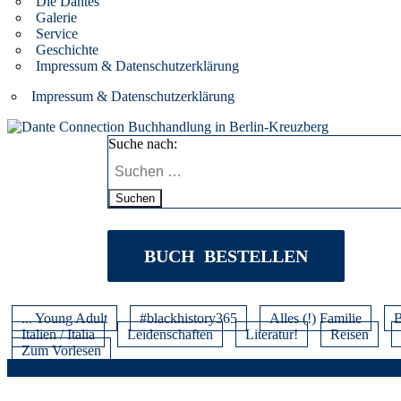
Die Dantes
Galerie
Service
Geschichte
Impressum & Datenschutzerklärung
Impressum & Datenschutzerklärung
Suche nach:
Suchen
BUCH BESTELLEN
... Young Adult
#blackhistory365
Alles (!) Familie
B
Italien / Italia
Leidenschaften
Literatur!
Reisen
Zum Vorlesen