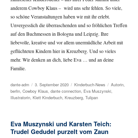
anderem Cowboy Klaus – wird uns sehr fehlen. So viele,
so schöne Veranstaltungen haben wir mit ihr erlebt.
Unvergesslich die überraschenden und so fröhlichen Treffen
auf den Buchmessen in Bologna und Leipzig. Ihre
liebevolle, kreative und vor allem unermüdliche Arbeit mit
geflüchteten Kindern hier in Kreuzberg. Und so vieles
mehr. Wir denken an dich, liebe Eva … und an deine
Familie.
Autor
dante-adm
Veröffentlicht
3. September 2020
Kategorien
Kinderbuch-News
Schlagwörter
Autorin
,
berlin
,
Cowboy Klaus
am
,
dante connection
,
Eva Muszynski
,
Illustratorin
,
Klett Kinderbuch
,
Kreuzberg
,
Tulipan
Eva Muszynski und Karsten Teich:
Trudel Gedudel purzelt vom Zaun