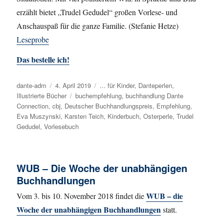
erzählt bietet „Trudel Gedudel“ großen Vorlese- und
Anschauspaß für die ganze Familie. (Stefanie Hetze)
Leseprobe
Das bestelle ich!
Autor
dante-adm
Veröffentlicht
4. April 2019
Kategorien
... für Kinder
,
Danteperlen
,
Illustrierte Bücher
am
Schlagwörter
buchempfehlung
,
buchhandlung Dante
Connection
,
cbj
,
Deutscher Buchhandlungspreis
,
Empfehlung
,
Eva Muszynski
,
Karsten Teich
,
Kinderbuch
,
Osterperle
,
Trudel
Gedudel
,
Vorlesebuch
WUB – Die Woche der unabhängigen
Buchhandlungen
WUB – die
Vom 3. bis 10. November 2018 findet die
Woche der unabhängigen Buchhandlungen
statt.