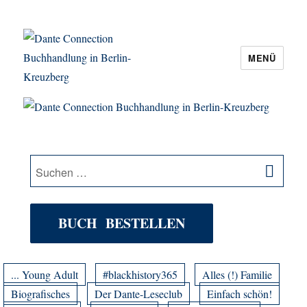
MENÜ
Dante Connection Buchhandlung in
Berlin-Kreuzberg
SU
Suche
nach:
BUCH BESTELLEN
... Young Adult
#blackhistory365
Alles (!) Familie
Biografisches
Der Dante-Leseclub
Einfach schön!