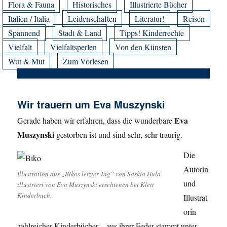
Flora & Fauna
Historisches
Illustrierte Bücher
Italien / Italia
Leidenschaften
Literatur!
Reisen
Spannend
Stadt & Land
Tipps! Kinderrechte
Vielfalt
Vielfaltsperlen
Von den Künsten
Wut & Mut
Zum Vorlesen
Wir trauern um Eva Muszynski
Eva
Gerade haben wir erfahren, dass die wunderbare
Muszynski
gestorben ist und sind sehr, sehr traurig.
Die
Autorin
Illustration aus „Bikos letzter Tag“ von Saskia Hula
und
illustriert von Eva Muszynski erschienen bei Klett
Kinderbuch.
Illustrat
orin
zahlreicher Kinderbücher – aus ihrer Feder stammt unter