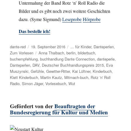
Untermalung der Band Rotz ‘n’ Roll Radio die
Bilder und es gibt noch zwei weitere Geschichten
dazu. (Syme Sigmund)
Leseprobe
Hörprobe
Das bestelle ich!
Autor
dante-red
Veröffentlicht
19. September 2016
Kategorien
... für Kinder
,
Danteperlen
,
Zum Vorlesen
am
Schlagwörter
Anna Thalbach
,
berlin
,
bilderbuch
,
buchempfehlung
,
buchhandlung Dante Connection
,
danteperle
,
Danteperlen
,
DAV
,
Deutscher Buchhandlungspreis 2015
,
Eva
Muszynski
,
Gefühle
,
Gewitter-Ritter
,
Kai Lüftner
,
Kinderbuch
,
Klett Kinderbuch
,
Martin Kautz
,
Mitmach-buch
,
Rotz 'n' Roll
Radio
,
Simon Jäger
,
Vorlesebuch
,
Wut
Gefördert von der
Beauftragten der
Bundesregierung für Kultur und Medien