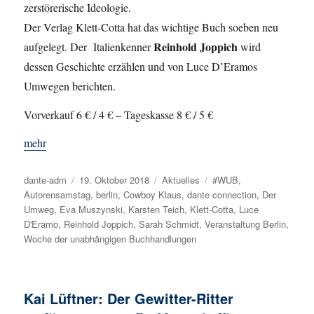
zerstörerische Ideologie.
Der Verlag Klett-Cotta hat das wichtige Buch soeben neu
Reinhold Joppich
aufgelegt. Der Italienkenner
wird
dessen Geschichte erzählen und von Luce D’Eramos
Umwegen berichten.
Vorverkauf 6 € / 4 € – Tageskasse 8 € / 5 €
mehr
Autor
dante-adm
Veröffentlicht
19. Oktober 2018
Kategorien
Aktuelles
Schlagwörter
#WUB
,
Autorensamstag
am
,
berlin
,
Cowboy Klaus
,
dante connection
,
Der
Umweg
,
Eva Muszynski
,
Karsten Teich
,
Klett-Cotta
,
Luce
D'Eramo
,
Reinhold Joppich
,
Sarah Schmidt
,
Veranstaltung Berlin
,
Woche der unabhängigen Buchhandlungen
Kai Lüftner: Der Gewitter-Ritter