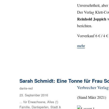
Unversehrtheit, aber 
Der Verlag Klett-Cot
Reinhold Joppich
w
berichten.
Vorverkauf 6 € / 4 €
mehr
Sarah Schmidt: Eine Tonne für Frau S
Verbrecher Verlag 
Autor
dante-red
Veröffentlicht
23. September 2016
(Stand März 2021)
am
Kategorien
... für Erwachsene
,
Alles (!)
Familie
,
Danteperlen
,
Stadt &