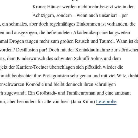
Krone: Häuser werden nicht mehr besetzt wie in den
Achtzigern, sondern – wenn auch unsaniert – per
, ein schmales, aber doch regelmäßiges Einkommen ist vorhanden, die
en und ausgezogen, die befreundeten Akademikerpaare langweilen
einmal Drogen taugen mehr zum großen Rausch und Taumel. Wann ist d
eworden? Desillusion pur! Doch mit der Kontaktaufnahme zur störrische
olz, dem Kinderwunsch des schwulen Schluffi-Sohns und dem
ekt der Karriere-Tochter überschlagen sich plötzlich wieder die
hmidt beobachtet ihre Protagonisten sehr genau und mit viel Witz, dreh
abenschwarzen Komödie und bleibt dennoch ihren schrulligen
ch zugewandt. Ein Großstadt- und Familienroman und eine amüsant
nur, aber besonders für alle von hier! (Jana Kühn)
Leseprobe