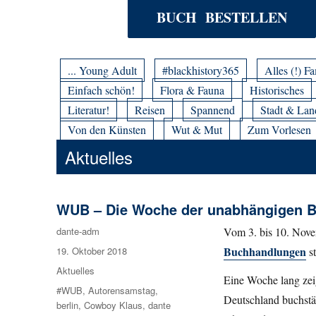
BUCH BESTELLEN
... Young Adult
#blackhistory365
Alles (!) Fa
Einfach schön!
Flora & Fauna
Historisches
Literatur!
Reisen
Spannend
Stadt & Lan
Von den Künsten
Wut & Mut
Zum Vorlesen
Aktuelles
WUB – Die Woche der unabhängigen 
Autor
dante-adm
Vom 3. bis 10. Nove
Buchhandlungen
Veröffentlicht
19. Oktober 2018
st
am
Kategorien
Aktuelles
Eine Woche lang zei
Schlagwörter
#WUB
,
Autorensamstag
,
Deutschland buchstäb
berlin
,
Cowboy Klaus
,
dante