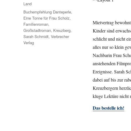
Land
Schlagwörter
Buchempfehlung Danteperle
,
Eine Tonne für Frau Scholz
,
Mietvertrag bewohnt
Familienroman
,
Kinder sind erwachs
Großstadtroman
,
Kreuzberg
,
Sarah Schmidt
,
Verbrecher
schlicht und nicht 
Verlag
alles nur so klein g
Nachbarin Frau Sch
anstehenden Filmproj
Ereignisse. Sarah Sc
dabei auf bis zur r
Kreuzbergern herzli
kluge Lektüre nicht 
Das bestelle ich!