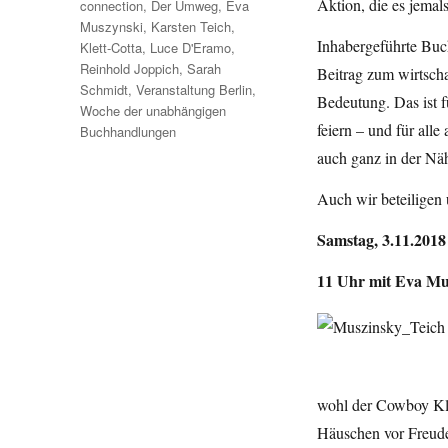
Aktion, die es jemal
connection
,
Der Umweg
,
Eva
Muszynski
,
Karsten Teich
,
Inhabergeführte Buc
Klett-Cotta
,
Luce D'Eramo
,
Reinhold Joppich
,
Sarah
Beitrag zum wirtschaf
Schmidt
,
Veranstaltung Berlin
,
Bedeutung. Das ist f
Woche der unabhängigen
feiern – und für all
Buchhandlungen
auch ganz in der Näh
Auch wir beteiligen
Samstag, 3.11.201
11 Uhr mit Eva Mu
wohl der Cowboy Kla
Häuschen vor Freude