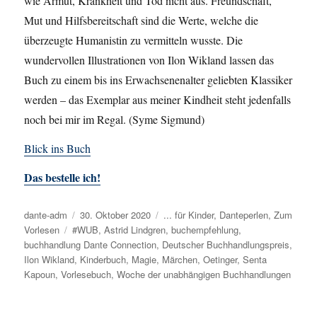
wie Armut, Krankheit und Tod nicht aus. Freundschaft,
Mut und Hilfsbereitschaft sind die Werte, welche die
überzeugte Humanistin zu vermitteln wusste. Die
wundervollen Illustrationen von Ilon Wikland lassen das
Buch zu einem bis ins Erwachsenenalter geliebten Klassiker
werden – das Exemplar aus meiner Kindheit steht jedenfalls
noch bei mir im Regal. (Syme Sigmund)
Blick ins Buch
Das bestelle ich!
Autor
dante-adm
Veröffentlicht
30. Oktober 2020
Kategorien
... für Kinder
,
Danteperlen
,
Zum
Vorlesen
Schlagwörter
#WUB
am
,
Astrid Lindgren
,
buchempfehlung
,
buchhandlung Dante Connection
,
Deutscher Buchhandlungspreis
,
Ilon Wikland
,
Kinderbuch
,
Magie
,
Märchen
,
Oetinger
,
Senta
Kapoun
,
Vorlesebuch
,
Woche der unabhängigen Buchhandlungen