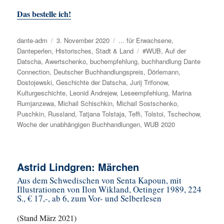
Das bestelle ich!
Autor
dante-adm
Veröffentlicht
3. November 2020
Kategorien
... für Erwachsene
,
Danteperlen
,
Historisches
am
,
Stadt & Land
Schlagwörter
#WUB
,
Auf der
Datscha
,
Awertschenko
,
buchempfehlung
,
buchhandlung Dante
Connection
,
Deutscher Buchhandlungspreis
,
Dörlemann
,
Dostojewski
,
Geschichte der Datscha
,
Jurij Trifonow
,
Kulturgeschichte
,
Leonid Andrejew
,
Leseempfehlung
,
Marina
Rumjanzewa
,
Michail Schischkin
,
Michail Sostschenko
,
Puschkin
,
Russland
,
Tatjana Tolstaja
,
Teffi
,
Tolstoi
,
Tschechow
,
Woche der unabhängigen Buchhandlungen
,
WUB 2020
Astrid Lindgren: Märchen
Aus dem Schwedischen von Senta Kapoun, mit
Illustrationen von
Ilon Wikland, Oetinger 1989, 224
S., € 17,-, ab 6, zum Vor- und Selberlesen
(Stand März 2021)