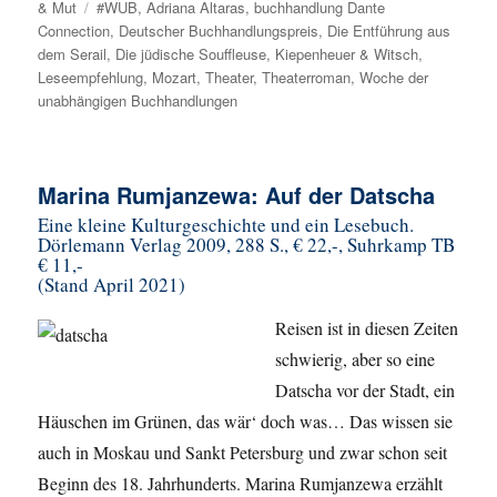
& Mut
Schlagwörter
#WUB
,
Adriana Altaras
,
buchhandlung Dante
Connection
,
Deutscher Buchhandlungspreis
,
Die Entführung aus
dem Serail
,
Die jüdische Souffleuse
,
Kiepenheuer & Witsch
,
Leseempfehlung
,
Mozart
,
Theater
,
Theaterroman
,
Woche der
unabhängigen Buchhandlungen
Marina Rumjanzewa: Auf der Datscha
Eine kleine Kulturgeschichte und ein Lesebuch.
Dörlemann Verlag 2009, 288 S., € 22,-, Suhrkamp TB
€ 11,-
(Stand April 2021)
Reisen ist in diesen Zeiten
schwierig, aber so eine
Datscha vor der Stadt, ein
Häuschen im Grünen, das wär‘ doch was… Das wissen sie
auch in Moskau und Sankt Petersburg und zwar schon seit
Beginn des 18. Jahrhunderts. Marina Rumjanzewa erzählt