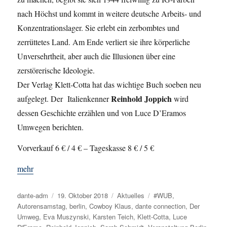
nach Höchst und kommt in weitere deutsche Arbeits- und
Konzentrationslager. Sie erlebt ein zerbombtes und
zerrüttetes Land. Am Ende verliert sie ihre körperliche
Unversehrtheit, aber auch die Illusionen über eine
zerstörerische Ideologie.
Der Verlag Klett-Cotta hat das wichtige Buch soeben neu
Reinhold Joppich
aufgelegt. Der Italienkenner
wird
dessen Geschichte erzählen und von Luce D’Eramos
Umwegen berichten.
Vorverkauf 6 € / 4 € – Tageskasse 8 € / 5 €
mehr
Autor
dante-adm
Veröffentlicht
19. Oktober 2018
Kategorien
Aktuelles
Schlagwörter
#WUB
,
Autorensamstag
am
,
berlin
,
Cowboy Klaus
,
dante connection
,
Der
Umweg
,
Eva Muszynski
,
Karsten Teich
,
Klett-Cotta
,
Luce