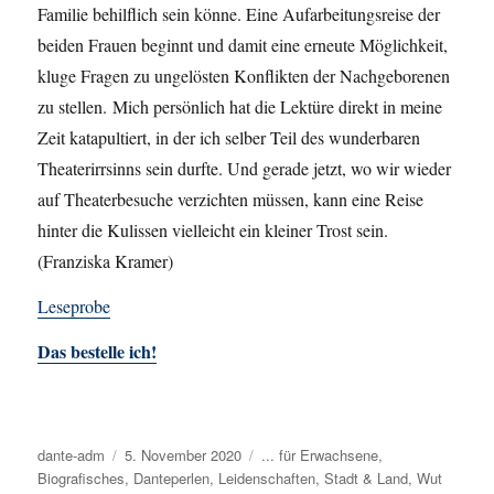
Familie behilflich sein könne. Eine Aufarbeitungsreise der
beiden Frauen beginnt und damit eine erneute Möglichkeit,
kluge Fragen zu ungelösten Konflikten der Nachgeborenen
zu stellen.
Mich persönlich hat die Lektüre direkt in meine
Zeit katapultiert, in der ich selber Teil des wunderbaren
Theaterirrsinns sein durfte. Und gerade jetzt, wo wir wieder
auf Theaterbesuche verzichten müssen, kann eine Reise
hinter die Kulissen vielleicht ein kleiner Trost sein.
(Franziska Kramer)
Leseprobe
Das bestelle ich!
Autor
dante-adm
Veröffentlicht
5. November 2020
Kategorien
... für Erwachsene
,
Biografisches
am
,
Danteperlen
,
Leidenschaften
,
Stadt & Land
,
Wut