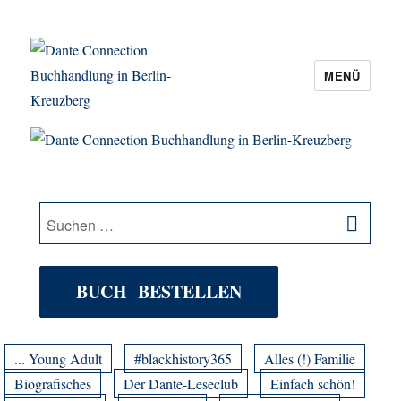
MENÜ
Dante Connection Buchhandlung in
Berlin-Kreuzberg
SU
Suche
nach:
BUCH BESTELLEN
... Young Adult
#blackhistory365
Alles (!) Familie
Biografisches
Der Dante-Leseclub
Einfach schön!