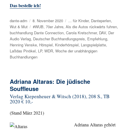
Das bestelle ich!
Autor
dante-adm
Veröffentlicht
8. November 2020
Kategorien
... für Kinder
,
Danteperlen
,
Wut & Mut
am
Schlagwörter
#WUB
,
70er Jahre
,
Als die Autos rückwärts fuhren
,
buchhandlung Dante Connection
,
Carola Kretschmer
,
DAV
,
Der
Audio Verlag
,
Deutscher Buchhandlungspreis
,
Empfehlung
,
Henning Venske
,
Hörspiel
,
Kinderhörspiel
,
Langspielplatte
,
Laßdas Pinökel
,
LP
,
WDR
,
Woche der unabhängigen
Buchhandlungen
Adriana Altaras: Die jüdische
Souffleuse
Verlag Kiepenheuer & Witsch
(2018), 208 S., TB
2020 € 10,-
(Stand März 2021)
Adriana Altaras gehört