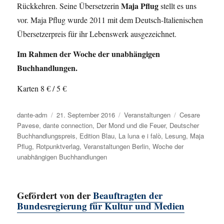
Maja Pflug
Rückkehren. Seine Übersetzerin
stellt es uns
vor. Maja Pflug wurde 2011 mit dem Deutsch-Italienischen
Übersetzerpreis für ihr Lebenswerk ausgezeichnet.
Im Rahmen der Woche der unabhängigen
Buchhandlungen.
Karten 8 € / 5 €
Autor
dante-adm
Veröffentlicht
21. September 2016
Kategorien
Veranstaltungen
Schlagwörter
Cesare
Pavese
,
dante connection
am
,
Der Mond und die Feuer
,
Deutscher
Buchhandlungspreis
,
Edition Blau
,
La luna e i falò
,
Lesung
,
Maja
Pflug
,
Rotpunktverlag
,
Veranstaltungen Berlin
,
Woche der
unabhängigen Buchhandlungen
Gefördert von der
Beauftragten der
Bundesregierung für Kultur und Medien