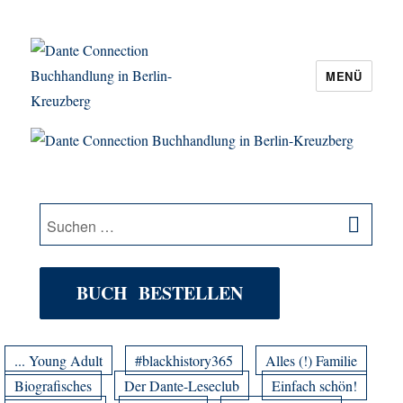
MENÜ
Dante Connection Buchhandlung in
Berlin-Kreuzberg
SU
Suche
nach:
BUCH BESTELLEN
... Young Adult
#blackhistory365
Alles (!) Familie
Biografisches
Der Dante-Leseclub
Einfach schön!