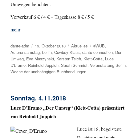
Umwegen berichten.
Vorverkauf 6 € / 4 € – Tageskasse 8 € / 5 €
mehr
Autor
dante-adm
Veröffentlicht
19. Oktober 2018
Kategorien
Aktuelles
Schlagwörter
#WUB
,
Autorensamstag
am
,
berlin
,
Cowboy Klaus
,
dante connection
,
Der
Umweg
,
Eva Muszynski
,
Karsten Teich
,
Klett-Cotta
,
Luce
D'Eramo
,
Reinhold Joppich
,
Sarah Schmidt
,
Veranstaltung Berlin
,
Woche der unabhängigen Buchhandlungen
Sonntag, 4.11.2018
Luce D’Eramo „Der Umweg“ (Klett-Cotta) präsentiert
von Reinhold Joppich
Luce ist 18, begeisterte
Faschistin und nicht