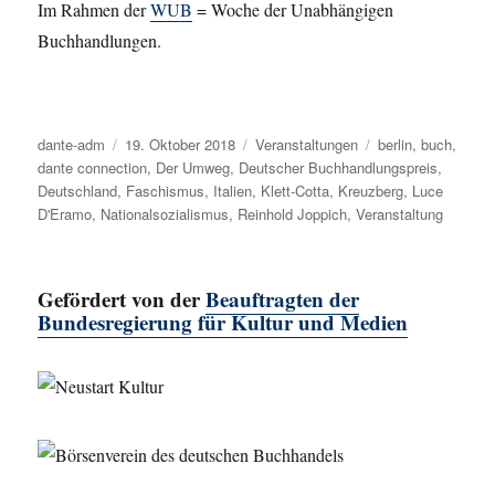
Im Rahmen der
WUB
= Woche der Unabhängigen
Buchhandlungen.
Autor
dante-adm
Veröffentlicht
19. Oktober 2018
Kategorien
Veranstaltungen
Schlagwörter
berlin
,
buch
,
dante connection
am
,
Der Umweg
,
Deutscher Buchhandlungspreis
,
Deutschland
,
Faschismus
,
Italien
,
Klett-Cotta
,
Kreuzberg
,
Luce
D'Eramo
,
Nationalsozialismus
,
Reinhold Joppich
,
Veranstaltung
Gefördert von der
Beauftragten der
Bundesregierung für Kultur und Medien