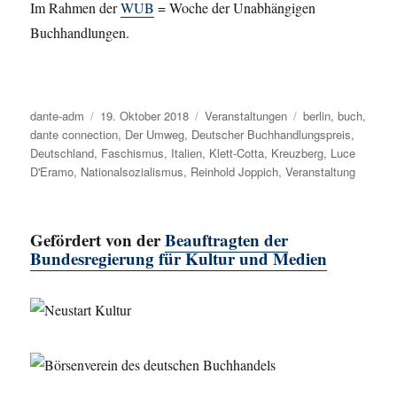
Im Rahmen der
WUB
= Woche der Unabhängigen
Buchhandlungen.
Autor
dante-adm
Veröffentlicht
19. Oktober 2018
Kategorien
Veranstaltungen
Schlagwörter
berlin
,
buch
,
dante connection
am
,
Der Umweg
,
Deutscher Buchhandlungspreis
,
Deutschland
,
Faschismus
,
Italien
,
Klett-Cotta
,
Kreuzberg
,
Luce
D'Eramo
,
Nationalsozialismus
,
Reinhold Joppich
,
Veranstaltung
Gefördert von der
Beauftragten der
Bundesregierung für Kultur und Medien