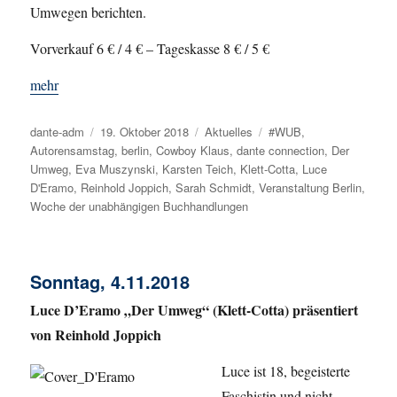
Umwegen berichten.
Vorverkauf 6 € / 4 € – Tageskasse 8 € / 5 €
mehr
Autor
dante-adm
Veröffentlicht
19. Oktober 2018
Kategorien
Aktuelles
Schlagwörter
#WUB
,
Autorensamstag
am
,
berlin
,
Cowboy Klaus
,
dante connection
,
Der
Umweg
,
Eva Muszynski
,
Karsten Teich
,
Klett-Cotta
,
Luce
D'Eramo
,
Reinhold Joppich
,
Sarah Schmidt
,
Veranstaltung Berlin
,
Woche der unabhängigen Buchhandlungen
Sonntag, 4.11.2018
Luce D’Eramo „Der Umweg“ (Klett-Cotta) präsentiert
von Reinhold Joppich
Luce ist 18, begeisterte
Faschistin und nicht