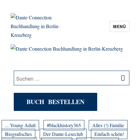
MENÜ
Dante Connection Buchhandlung in
Berlin-Kreuzberg
SU
Suche
nach:
BUCH BESTELLEN
... Young Adult
#blackhistory365
Alles (!) Familie
Biografisches
Der Dante-Leseclub
Einfach schön!