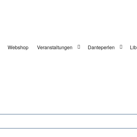
Webshop
Veranstaltungen
Danteperlen
Lib
lung in Berlin-Kreuzberg