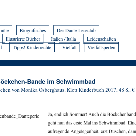
milie
Biografisches
Der Dante-Leseclub
Illustrierte Bücher
Italien / Italia
Leidenschaften
d
Tipps! Kinderrechte
Vielfalt
Vielfaltsperlen
e Böckchen-Bande im Schwimmbad
schen
von
Monika
Osberghaus
, Klett Kinderbuch 2017, 48 S., €
)
Ja, endlich Sommer! Auch die Böckchenband
geht nun das erste Mal ins Schwimmbad. Ein
aufregende Angelegenheit: erst Duschen, dan