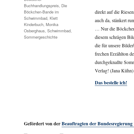
Buchhandlungspreis
,
Die
direkt auf die Riese
Böckchen-Bande im
Schwimmbad
,
Klett
auch da, stänkert rum
Kinderbuch
,
Monika
… Nur die Böckchen 
Osberghaus
,
Schwimmbad
,
diesem schrägen Bild
Sommergeschichte
die für unsere Bilde
frechen Erzählton d
durchgeknallte Somm
Verlag! (Jana Kühn
Das bestelle ich!
Gefördert von der
Beauftragten der Bundesregierung