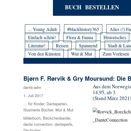
BUCH BESTELLEN
... Young Adult
#blackhistory365
Alles (!) Fa
Einfach schön!
Flora & Fauna
Historisches
Literatur!
Reisen
Spannend
Stadt & Lan
Von den Künsten
Wut & Mut
Zum Vorlesen
Bjørn F. Rørvik & Gry Moursund: Di
Aus dem Norwegi
Autor
dante-adm
14,95, ab 3
Veröffentlicht
1. Juli 2017
(Stand März 2021
am
Kategorien
... für Kinder
,
Danteperlen
,
Illustrierte Bücher
,
Wut & Mut
Schlagwörter
bilderbuch
,
Böckchenbande
,
dante connection
,
danteperle
,
Deutscher