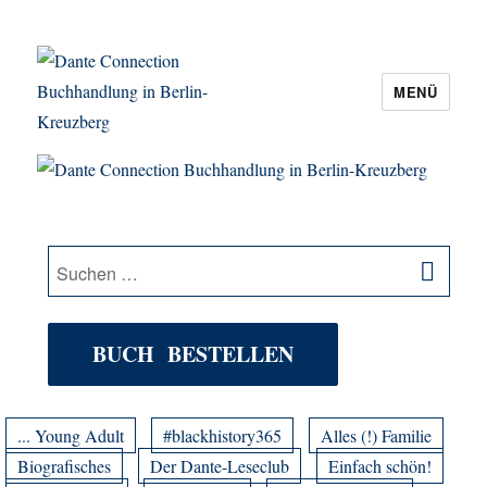
MENÜ
Dante Connection Buchhandlung in
Berlin-Kreuzberg
SU
Suche
nach:
BUCH BESTELLEN
... Young Adult
#blackhistory365
Alles (!) Familie
Biografisches
Der Dante-Leseclub
Einfach schön!