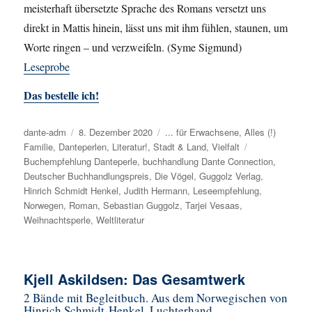
meisterhaft übersetzte Sprache des Romans versetzt uns
direkt in Mattis hinein, lässt uns mit ihm fühlen, staunen, um
Worte ringen – und verzweifeln. (Syme Sigmund)
Leseprobe
Das bestelle ich!
Autor
dante-adm
Veröffentlicht
8. Dezember 2020
Kategorien
... für Erwachsene
,
Alles (!)
Familie
,
Danteperlen
am
,
Literatur!
,
Stadt & Land
,
Vielfalt
Schlagwörter
Buchempfehlung Danteperle
,
buchhandlung Dante Connection
,
Deutscher Buchhandlungspreis
,
Die Vögel
,
Guggolz Verlag
,
Hinrich Schmidt Henkel
,
Judith Hermann
,
Leseempfehlung
,
Norwegen
,
Roman
,
Sebastian Guggolz
,
Tarjei Vesaas
,
Weihnachtsperle
,
Weltliteratur
Kjell Askildsen: Das Gesamtwerk
2 Bände mit Begleitbuch. Aus dem Norwegischen von
Hinrich Schmidt-Henkel, Luchterhand