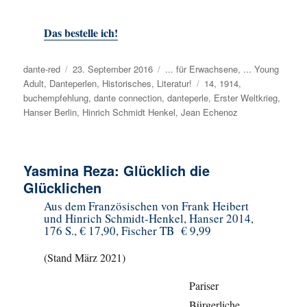
Das bestelle ich!
Autor
dante-red
Veröffentlicht
23. September 2016
Kategorien
... für Erwachsene
,
... Young
Adult
,
Danteperlen
am
,
Historisches
,
Literatur!
Schlagwörter
14
,
1914
,
buchempfehlung
,
dante connection
,
danteperle
,
Erster Weltkrieg
,
Hanser Berlin
,
Hinrich Schmidt Henkel
,
Jean Echenoz
Yasmina Reza: Glücklich die
Glücklichen
Aus dem Französischen von Frank Heibert
und Hinrich Schmidt-Henkel, Hanser 2014,
176 S., € 17,90, Fischer TB € 9,99
(Stand März 2021)
Pariser
Bürgerliche.