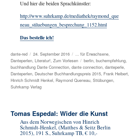
Und hier die beiden Sprachkünstler:
http://www.suhrkamp.de/mediathek/raymond_que
neau_stiluebungen_besprechung_1152.html
Das bestelle ich!
Autor
dante-red
Veröffentlicht
24. September 2016
Kategorien
... für Erwachsene
,
Danteperlen
,
am
Literatur!
,
Zum Vorlesen
Schlagwörter
berlin
,
buchempfehlung
,
buchhandlung Dante Connection
,
dante connection
,
danteperle
,
Danteperlen
,
Deutscher Buchhandlungspreis 2015
,
Frank Heibert
,
Hinrich Schmidt Henkel
,
Raymond Queneau
,
Stiübungen
,
Suhrkamp Verlag
Tomas Espedal: Wider die Kunst
Aus dem Norwegischen von Hinrich
Schmidt-Henkel, (Matthes & Seitz Berlin
2015), 191 S., Suhrkamp TB, € 10,-