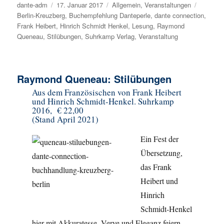
Autor
dante-adm
Veröffentlicht
17. Januar 2017
Kategorien
Allgemein
,
Veranstaltungen
Schlagw
Berlin-Kreuzberg
am
,
Buchempfehlung Danteperle
,
dante connection
,
Frank Heibert
,
Hinrich Schmidt Henkel
,
Lesung
,
Raymond
Queneau
,
Stilübungen
,
Suhrkamp Verlag
,
Veranstaltung
Raymond Queneau: Stilübungen
Aus dem Französischen von Frank Heibert
und Hinrich Schmidt-Henkel. Suhrkamp
2016, € 22,00
(Stand April 2021)
Ein Fest der
Übersetzung,
das Frank
Heibert und
Hinrich
Schmidt-Henkel
hier mit Akkuratesse, Verve und Eleganz feiern