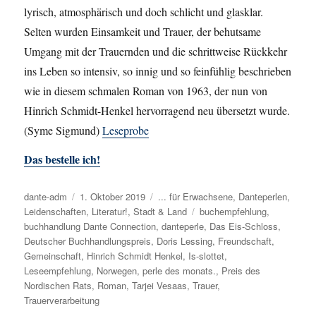
lyrisch, atmosphärisch und doch schlicht und glasklar.
Selten wurden Einsamkeit und Trauer, der behutsame
Umgang mit der Trauernden und die schrittweise Rückkehr
ins Leben so intensiv, so innig und so feinfühlig beschrieben
wie in diesem schmalen Roman von 1963, der nun von
Hinrich Schmidt-Henkel hervorragend neu übersetzt wurde.
(Syme Sigmund)
Leseprobe
Das bestelle ich!
Autor
dante-adm
Veröffentlicht
1. Oktober 2019
Kategorien
... für Erwachsene
,
Danteperlen
,
Leidenschaften
am
,
Literatur!
,
Stadt & Land
Schlagwörter
buchempfehlung
,
buchhandlung Dante Connection
,
danteperle
,
Das Eis-Schloss
,
Deutscher Buchhandlungspreis
,
Doris Lessing
,
Freundschaft
,
Gemeinschaft
,
Hinrich Schmidt Henkel
,
Is-slottet
,
Leseempfehlung
,
Norwegen
,
perle des monats.
,
Preis des
Nordischen Rats
,
Roman
,
Tarjei Vesaas
,
Trauer
,
Trauerverarbeitung