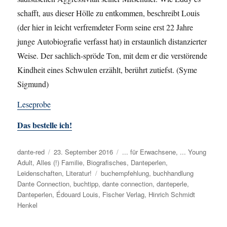
schafft, aus dieser Hölle zu entkommen, beschreibt Louis
(der hier in leicht verfremdeter Form seine erst 22 Jahre
junge Autobiografie verfasst hat) in erstaunlich distanzierter
Weise. Der sachlich-spröde Ton, mit dem er die verstörende
Kindheit eines Schwulen erzählt, berührt zutiefst. (Syme
Sigmund)
Leseprobe
Das bestelle ich!
Autor
dante-red
Veröffentlicht
23. September 2016
Kategorien
... für Erwachsene
,
... Young
Adult
,
Alles (!) Familie
am
,
Biografisches
,
Danteperlen
,
Leidenschaften
,
Literatur!
Schlagwörter
buchempfehlung
,
buchhandlung
Dante Connection
,
buchtipp
,
dante connection
,
danteperle
,
Danteperlen
,
Édouard Louis
,
Fischer Verlag
,
Hinrich Schmidt
Henkel