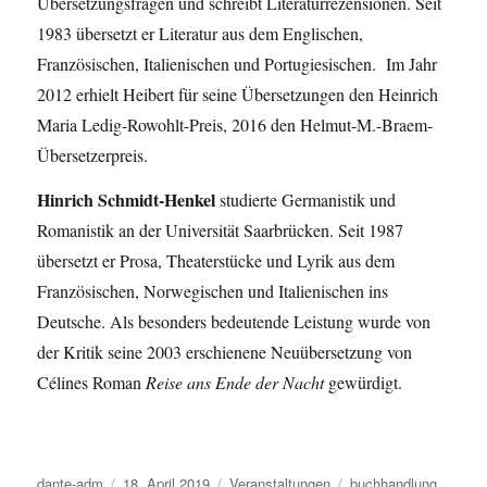
Übersetzungsfragen und schreibt Literaturrezensionen. Seit
1983 übersetzt er Literatur aus dem Englischen,
Französischen, Italienischen und Portugiesischen. Im Jahr
2012 erhielt Heibert für seine Übersetzungen den Heinrich
Maria Ledig-Rowohlt-Preis, 2016 den Helmut-M.-Braem-
Übersetzerpreis.
Hinrich Schmidt-Henkel
studierte Germanistik und
Romanistik an der Universität Saarbrücken. Seit 1987
übersetzt er Prosa, Theaterstücke und Lyrik aus dem
Französischen, Norwegischen und Italienischen ins
Deutsche. Als besonders bedeutende Leistung wurde von
der Kritik seine 2003 erschienene Neuübersetzung von
Célines Roman
Reise ans Ende der Nacht
gewürdigt.
Autor
dante-adm
Veröffentlicht
18. April 2019
Kategorien
Veranstaltungen
Schlagwörter
buchhandlung