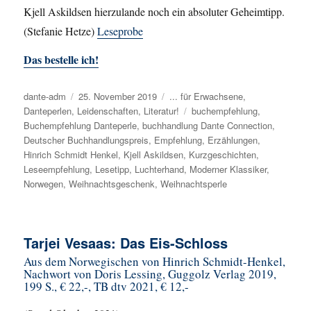
Kjell Askildsen hierzulande noch ein absoluter Geheimtipp.
(Stefanie Hetze)
Leseprobe
Das bestelle ich!
Autor
dante-adm
Veröffentlicht
25. November 2019
Kategorien
... für Erwachsene
,
Danteperlen
,
Leidenschaften
am
,
Literatur!
Schlagwörter
buchempfehlung
,
Buchempfehlung Danteperle
,
buchhandlung Dante Connection
,
Deutscher Buchhandlungspreis
,
Empfehlung
,
Erzählungen
,
Hinrich Schmidt Henkel
,
Kjell Askildsen
,
Kurzgeschichten
,
Leseempfehlung
,
Lesetipp
,
Luchterhand
,
Moderner Klassiker
,
Norwegen
,
Weihnachtsgeschenk
,
Weihnachtsperle
Tarjei Vesaas: Das Eis-Schloss
Aus dem Norwegischen von Hinrich Schmidt-Henkel,
Nachwort von Doris Lessing, Guggolz Verlag 2019,
199 S., € 22,-, TB dtv 2021, € 12,-