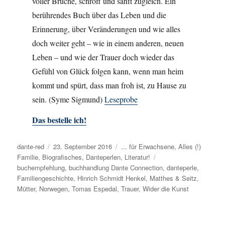
voller Brüche, schroff und sanft zugleich. Ein
berührendes Buch über das Leben und die
Erinnerung, über Veränderungen und wie alles
doch weiter geht – wie in einem anderen, neuen
Leben – und wie der Trauer doch wieder das
Gefühl von Glück folgen kann, wenn man heim
kommt und spürt, dass man froh ist, zu Hause zu
sein. (Syme Sigmund)
Leseprobe
Das bestelle ich!
Autor
dante-red
Veröffentlicht
23. September 2016
Kategorien
... für Erwachsene
,
Alles (!)
Familie
,
Biografisches
am
,
Danteperlen
,
Literatur!
Schlagwörter
buchempfehlung
,
buchhandlung Dante Connection
,
danteperle
,
Familiengeschichte
,
Hinrich Schmidt Henkel
,
Matthes & Seitz
,
Mütter
,
Norwegen
,
Tomas Espedal
,
Trauer
,
Wider die Kunst