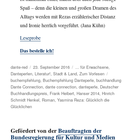
Spaß – denn die kleinen und großen Dramen des
Alltags werden mit Rezas erzählerischer Distanz
und Ironie herrlich vorgeführt. (Jana Kühn)
Leseprobe
Das bestelle ich!
Autor
dante-red
Veröffentlicht
23. September 2016
Kategorien
... für Erwachsene
,
Danteperlen
,
am
Literatur!
,
Stadt & Land
,
Zum Vorlesen
Schlagwörter
buchempfehlung
,
Buchempfehlung Danteperle
,
buchhandlung
Dante Connection
,
dante connection
,
danteperle
,
Deutscher
Buchhandlungspreis
,
Frank Heibert
,
Hanser 2014
,
Hinrich
Schmidt Henkel
,
Roman
,
Yasmina Reza: Glücklich die
Glücklichen
Gefördert von der
Beauftragten der
Bundesregierung für Kultur und Medien