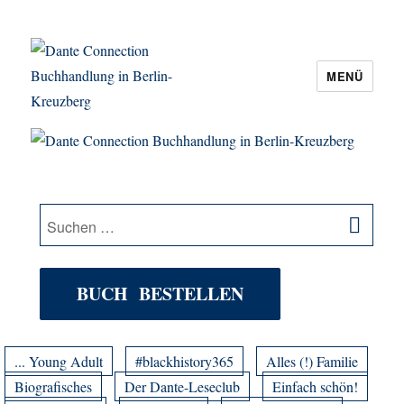
MENÜ
Dante Connection Buchhandlung in
Berlin-Kreuzberg
SU
Suche
nach:
BUCH BESTELLEN
... Young Adult
#blackhistory365
Alles (!) Familie
Biografisches
Der Dante-Leseclub
Einfach schön!