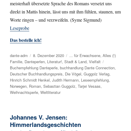
meisterhaft übersetzte Sprache des Romans versetzt uns
direkt in Mattis hinein, lässt uns mit ihm fühlen, staunen, um
Worte ringen – und verzweifeln. (Syme Sigmund)
Leseprobe
Das bestelle ich!
Autor
dante-adm
Veröffentlicht
8. Dezember 2020
Kategorien
... für Erwachsene
,
Alles (!)
Familie
,
Danteperlen
am
,
Literatur!
,
Stadt & Land
,
Vielfalt
Schlagwörter
Buchempfehlung Danteperle
,
buchhandlung Dante Connection
,
Deutscher Buchhandlungspreis
,
Die Vögel
,
Guggolz Verlag
,
Hinrich Schmidt Henkel
,
Judith Hermann
,
Leseempfehlung
,
Norwegen
,
Roman
,
Sebastian Guggolz
,
Tarjei Vesaas
,
Weihnachtsperle
,
Weltliteratur
Johannes V. Jensen:
Himmerlandsgeschichten