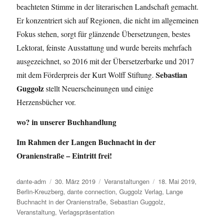
beachteten Stimme in der literarischen Landschaft gemacht.
Er konzentriert sich auf Regionen, die nicht im allgemeinen
Fokus stehen, sorgt für glänzende Übersetzungen, bestes
Lektorat, feinste Ausstattung und wurde bereits mehrfach
ausgezeichnet, so 2016 mit der Übersetzerbarke und 2017
Sebastian
mit dem Förderpreis der Kurt Wolff Stiftung.
Guggolz
stellt Neuerscheinungen und einige
Herzensbücher vor.
wo? in unserer Buchhandlung
Im Rahmen der Langen Buchnacht in der
Oranienstraße – Eintritt frei!
Autor
dante-adm
Veröffentlicht
30. März 2019
Kategorien
Veranstaltungen
Schlagwörter
18. Mai 2019
,
Berlin-Kreuzberg
am
,
dante connection
,
Guggolz Verlag
,
Lange
Buchnacht in der Oranienstraße
,
Sebastian Guggolz
,
Veranstaltung
,
Verlagspräsentation