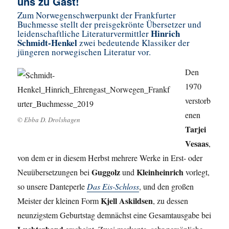
uns zu Gast!
Zum Norwegenschwerpunkt der Frankfurter
Buchmesse stellt der preisgekrönte Übersetzer und
Hinrich
leidenschaftliche Literaturvermittler
Schmidt-Henkel
zwei bedeutende Klassiker der
jüngeren norwegischen Literatur vor.
Den
1970
verstorb
enen
© Ebba D. Drolshagen
Tarjei
Vesaas
,
von dem er in diesem Herbst mehrere Werke in Erst- oder
Guggolz
Kleinheinrich
Neuübersetzungen bei
und
vorlegt,
so unsere Danteperle
Das Eis-Schloss
, und den großen
Kjell Askildsen
Meister der kleinen Form
, zu dessen
neunzigstem Geburtstag demnächst eine Gesamtausgabe bei