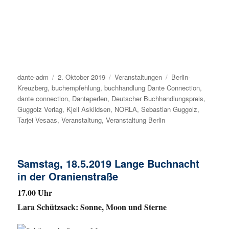
Autor
dante-adm
Veröffentlicht
2. Oktober 2019
Kategorien
Veranstaltungen
Schlagwörter
Berlin-
Kreuzberg
,
buchempfehlung
am
,
buchhandlung Dante Connection
,
dante connection
,
Danteperlen
,
Deutscher Buchhandlungspreis
,
Guggolz Verlag
,
Kjell Askildsen
,
NORLA
,
Sebastian Guggolz
,
Tarjei Vesaas
,
Veranstaltung
,
Veranstaltung Berlin
Samstag, 18.5.2019 Lange Buchnacht
in der Oranienstraße
17.00 Uhr
Lara Schützsack: Sonne, Moon und Sterne