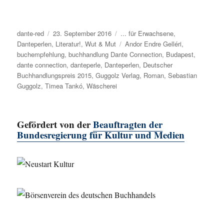
Autor
dante-red
Veröffentlicht
23. September 2016
Kategorien
... für Erwachsene
,
Danteperlen
,
am
Literatur!
,
Wut & Mut
Schlagwörter
Andor Endre Gelléri
,
buchempfehlung
,
buchhandlung Dante Connection
,
Budapest
,
dante connection
,
danteperle
,
Danteperlen
,
Deutscher
Buchhandlungspreis 2015
,
Guggolz Verlag
,
Roman
,
Sebastian
Guggolz
,
Timea Tankó
,
Wäscherei
Gefördert von der
Beauftragten der
Bundesregierung für Kultur und Medien