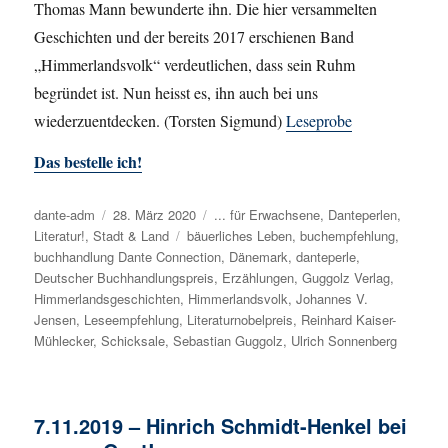
Thomas Mann bewunderte ihn. Die hier versammelten
Geschichten und der bereits 2017 erschienen Band
„Himmerlandsvolk“ verdeutlichen, dass sein Ruhm
begründet ist. Nun heisst es, ihn auch bei uns
wiederzuentdecken. (Torsten Sigmund)
Leseprobe
Das bestelle ich!
Autor
dante-adm
Veröffentlicht
28. März 2020
Kategorien
... für Erwachsene
,
Danteperlen
,
Literatur!
,
Stadt & Land
am
Schlagwörter
bäuerliches Leben
,
buchempfehlung
,
buchhandlung Dante Connection
,
Dänemark
,
danteperle
,
Deutscher Buchhandlungspreis
,
Erzählungen
,
Guggolz Verlag
,
Himmerlandsgeschichten
,
Himmerlandsvolk
,
Johannes V.
Jensen
,
Leseempfehlung
,
Literaturnobelpreis
,
Reinhard Kaiser-
Mühlecker
,
Schicksale
,
Sebastian Guggolz
,
Ulrich Sonnenberg
7.11.2019 – Hinrich Schmidt-Henkel bei