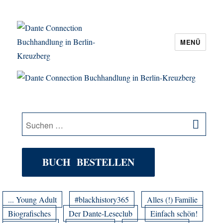
MENÜ
Dante Connection Buchhandlung in
Berlin-Kreuzberg
SU
Suche
nach:
BUCH BESTELLEN
... Young Adult
#blackhistory365
Alles (!) Familie
Biografisches
Der Dante-Leseclub
Einfach schön!