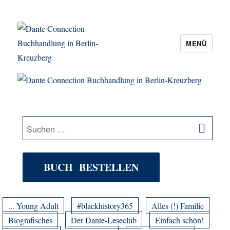
MENÜ
Dante Connection Buchhandlung in
Berlin-Kreuzberg
SU
Suche
nach:
BUCH BESTELLEN
... Young Adult
#blackhistory365
Alles (!) Familie
Biografisches
Der Dante-Leseclub
Einfach schön!