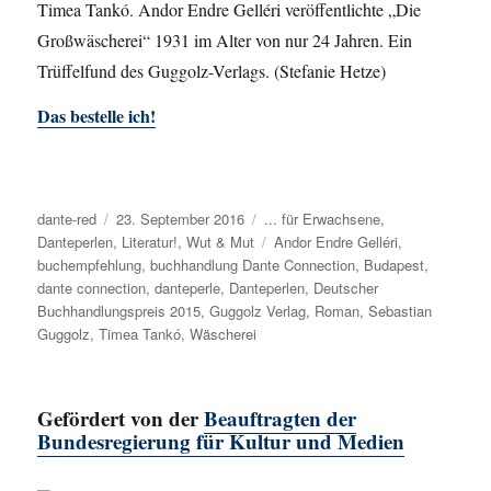
Timea Tankó. Andor Endre Gelléri veröffentlichte „Die
Großwäscherei“ 1931 im Alter von nur 24 Jahren. Ein
Trüffelfund des Guggolz-Verlags. (Stefanie Hetze)
Das bestelle ich!
Autor
dante-red
Veröffentlicht
23. September 2016
Kategorien
... für Erwachsene
,
Danteperlen
,
am
Literatur!
,
Wut & Mut
Schlagwörter
Andor Endre Gelléri
,
buchempfehlung
,
buchhandlung Dante Connection
,
Budapest
,
dante connection
,
danteperle
,
Danteperlen
,
Deutscher
Buchhandlungspreis 2015
,
Guggolz Verlag
,
Roman
,
Sebastian
Guggolz
,
Timea Tankó
,
Wäscherei
Gefördert von der
Beauftragten der
Bundesregierung für Kultur und Medien