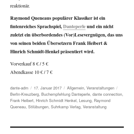
reaktionär.
Raymond Queneaus populärer Klassiker ist ein
fintenreiches Sprachspiel,
Danteperle
und ein nicht
zuletzt ein überbordendes (Vor)Lesevergnügen, das uns
von seinen beiden Übersetzern Frank Heibert &
Hinrich Schmidt-Henkel präsentiert wird.
Vorverkauf 8 € / 5 €
Abendkasse 10 € / 7 €
Autor
dante-adm
Veröffentlicht
17. Januar 2017
Kategorien
Allgemein
,
Veranstaltungen
Schlagw
Berlin-Kreuzberg
am
,
Buchempfehlung Danteperle
,
dante connection
,
Frank Heibert
,
Hinrich Schmidt Henkel
,
Lesung
,
Raymond
Queneau
,
Stilübungen
,
Suhrkamp Verlag
,
Veranstaltung
Beitragsnavigation