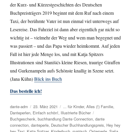
der Kurz- und Kürzestgeschichten des Deutschen
Buchpreisträgers 2019 beginnt mit dem Ruf nach einem
Taxi, der berühmte Vater ist nun einmal viel unterwegs auf
Lesereise. Das Fahrziel ist dann aber eigentlich gar nicht so
wichtig ist – vielmehr der Weg und wem man begegnet und
was passiert – und das Papa wieder heimkommt. Auf jeden
Fall ist hier jede Menge los, und mit Katja Spitzers
Illustrationen sind Stanišićs kleine Riesen, traurige Giraffen
und Gurkenampeln aufs Schönste knallig in Szene setzt.
(Jana Kühn)
Blick ins Buch
Das bestelle ich!
Autor
dante-adm
Veröffentlicht
23. März 2021
Kategorien
... für Kinder
,
Alles (!) Familie
,
Danteperlen
,
Einfach schön!
am
,
Illustrierte Bücher
Schlagwörter
Buchgeschenk
,
buchhandlung Dante Connection
,
dante
connection
,
danteperle
,
Deutscher Buchhandlungspreis
,
Hey hey
hey Taxi
,
Katja Spitzer
,
Kinderbuch
,
mairisch
,
Osterperle
,
Saša