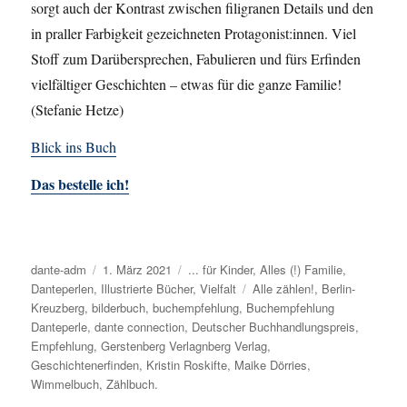
sorgt auch der Kontrast zwischen filigranen Details und den
in praller Farbigkeit gezeichneten Protagonist:innen. Viel
Stoff zum Darübersprechen, Fabulieren und fürs Erfinden
vielfältiger Geschichten – etwas für die ganze Familie!
(Stefanie Hetze)
Blick ins Buch
Das bestelle ich!
Autor
dante-adm
Veröffentlicht
1. März 2021
Kategorien
... für Kinder
,
Alles (!) Familie
,
Danteperlen
,
Illustrierte Bücher
am
,
Vielfalt
Schlagwörter
Alle zählen!
,
Berlin-
Kreuzberg
,
bilderbuch
,
buchempfehlung
,
Buchempfehlung
Danteperle
,
dante connection
,
Deutscher Buchhandlungspreis
,
Empfehlung
,
Gerstenberg Verlagnberg Verlag
,
Geschichtenerfinden
,
Kristin Roskifte
,
Maike Dörries
,
Wimmelbuch
,
Zählbuch.