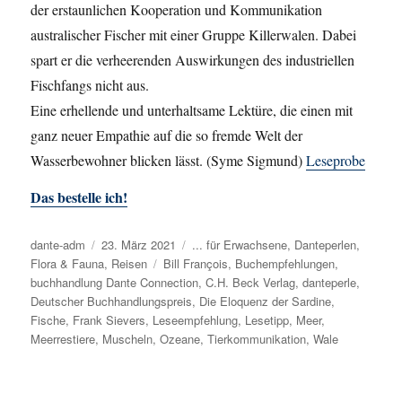
der erstaunlichen Kooperation und Kommunikation
australischer Fischer mit einer Gruppe Killerwalen. Dabei
spart er die verheerenden Auswirkungen des industriellen
Fischfangs nicht aus.
Eine erhellende und unterhaltsame Lektüre, die einen mit
ganz neuer Empathie auf die so fremde Welt der
Wasserbewohner blicken lässt. (Syme Sigmund)
Leseprobe
Das bestelle ich!
Autor
dante-adm
Veröffentlicht
23. März 2021
Kategorien
... für Erwachsene
,
Danteperlen
,
Flora & Fauna
am
,
Reisen
Schlagwörter
Bill François
,
Buchempfehlungen
,
buchhandlung Dante Connection
,
C.H. Beck Verlag
,
danteperle
,
Deutscher Buchhandlungspreis
,
Die Eloquenz der Sardine
,
Fische
,
Frank Sievers
,
Leseempfehlung
,
Lesetipp
,
Meer
,
Meerrestiere
,
Muscheln
,
Ozeane
,
Tierkommunikation
,
Wale