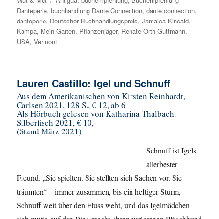
Wut & Mut
Schlagwörter
Antigua
,
buchempfehlung
,
Buchempfehlung
Danteperle
,
buchhandlung Dante Connection
,
dante connection
,
danteperle
,
Deutscher Buchhandlungspreis
,
Jamaica Kincaid
,
Kampa
,
Mein Garten
,
Pflanzenjäger
,
Renate Orth-Guttmann
,
USA
,
Vermont
Lauren Castillo: Igel und Schnuff
Aus dem Amerikanischen von Kirsten Reinhardt,
Carlsen 2021, 128 S., € 12, ab 6
Als Hörbuch gelesen von Katharina Thalbach,
Silberfisch 2021, € 10,-
(Stand März 2021)
Schnuff ist Igels
allerbester
Freund. „Sie spielten. Sie stellten sich Sachen vor. Sie
träumten“ – immer zusammen, bis ein heftiger Sturm,
Schnuff weit über den Fluss weht, und das Igelmädchen
sich mutig auf den Weg macht, ihren verlorenen Plüschhund