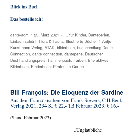
Blick ins Buch
Das bestelle ich!
Autor
dante-adm
Veröffentlicht
23. März 2021
Kategorien
... für Kinder
,
Danteperlen
,
Einfach schön!
am
,
Flora & Fauna
,
Illustrierte Bücher
Schlagwörter
Antje
Kunstmann Verlag
,
ATAK
,
bilderbuch
,
buchhandlung Dante
Connection
,
dante connection
,
danteperle
,
Deutscher
Buchhandlungspreis
,
Familienbuch
,
Farben
,
Interaktives
Bilderbuch
,
Kinderbuch
,
Piraten im Garten
Bill François: Die Eloquenz der Sardine
Aus dem Französischen von Frank Sievers, C.H.Beck
Verlag 2021, 234 S., € 22,- TB Februar 2023, € 16,-
(Stand Februar 2023)
„Unglaubliche