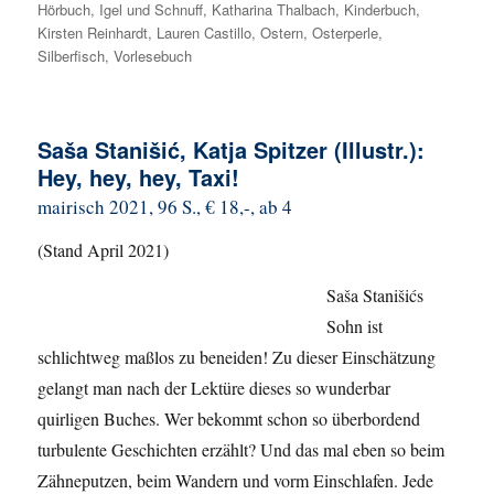
Hörbuch
,
Igel und Schnuff
,
Katharina Thalbach
,
Kinderbuch
,
Kirsten Reinhardt
,
Lauren Castillo
,
Ostern
,
Osterperle
,
Silberfisch
,
Vorlesebuch
Saša Stanišić, Katja Spitzer (Illustr.):
Hey, hey, hey, Taxi!
mairisch 2021, 96 S., € 18,-, ab 4
(Stand April 2021)
Saša Stanišićs
Sohn ist
schlichtweg maßlos zu beneiden! Zu dieser Einschätzung
gelangt man nach der Lektüre dieses so wunderbar
quirligen Buches. Wer bekommt schon so überbordend
turbulente Geschichten erzählt? Und das mal eben so beim
Zähneputzen, beim Wandern und vorm Einschlafen. Jede