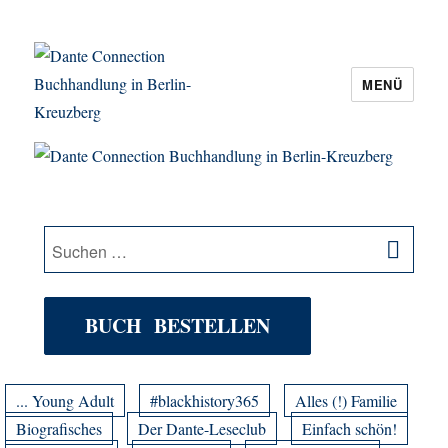
MENÜ
Dante Connection Buchhandlung in
Berlin-Kreuzberg
SU
Suche
nach:
BUCH BESTELLEN
... Young Adult
#blackhistory365
Alles (!) Familie
Biografisches
Der Dante-Leseclub
Einfach schön!