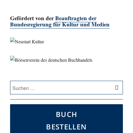
VOR
NÄC
HERI
HSTE
GE
SEIT
Gefördert von der
Beauftragten der
SEIT
E
E
Bundesregierung für Kultur und Medien
SU
Suche
nach:
BUCH
BESTELLEN