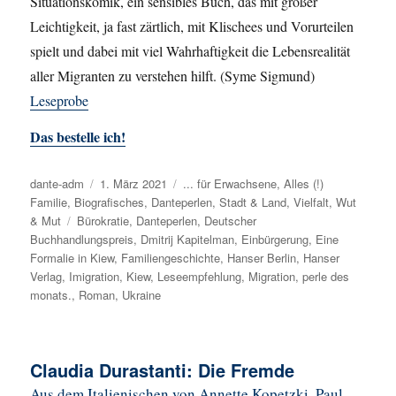
Situationskomik, ein sensibles Buch, das mit großer
Leichtigkeit, ja fast zärtlich, mit Klischees und Vorurteilen
spielt und dabei mit viel Wahrhaftigkeit die Lebensrealität
aller Migranten zu verstehen hilft. (Syme Sigmund)
Leseprobe
Das bestelle ich!
Autor
dante-adm
Veröffentlicht
1. März 2021
Kategorien
... für Erwachsene
,
Alles (!)
Familie
,
Biografisches
am
,
Danteperlen
,
Stadt & Land
,
Vielfalt
,
Wut
& Mut
Schlagwörter
Bürokratie
,
Danteperlen
,
Deutscher
Buchhandlungspreis
,
Dmitrij Kapitelman
,
Einbürgerung
,
Eine
Formalie in Kiew
,
Familiengeschichte
,
Hanser Berlin
,
Hanser
Verlag
,
Imigration
,
Kiew
,
Leseempfehlung
,
Migration
,
perle des
monats.
,
Roman
,
Ukraine
Claudia Durastanti: Die Fremde
Aus dem Italienischen von Annette Kopetzki, Paul