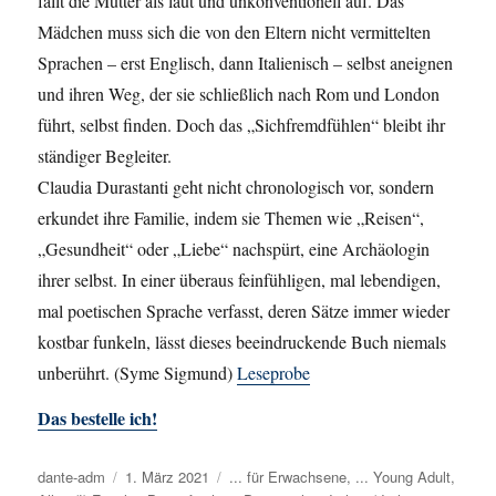
fällt die Mutter als laut und unkonventionell auf. Das
Mädchen muss sich die von den Eltern nicht vermittelten
Sprachen – erst Englisch, dann Italienisch – selbst aneignen
und ihren Weg, der sie schließlich nach Rom und London
führt, selbst finden. Doch das „Sichfremdfühlen“ bleibt ihr
ständiger Begleiter.
Claudia Durastanti geht nicht chronologisch vor, sondern
erkundet ihre Familie, indem sie Themen wie „Reisen“,
„Gesundheit“ oder „Liebe“ nachspürt, eine Archäologin
ihrer selbst. In einer überaus feinfühligen, mal lebendigen,
mal poetischen Sprache verfasst, deren Sätze immer wieder
kostbar funkeln, lässt dieses beeindruckende Buch niemals
unberührt. (Syme Sigmund)
Leseprobe
Das bestelle ich!
Autor
dante-adm
Veröffentlicht
1. März 2021
Kategorien
... für Erwachsene
,
... Young Adult
,