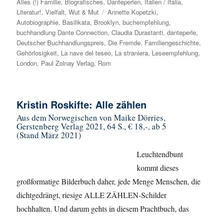
Alles (!) Familie
am
,
Biografisches
,
Danteperlen
,
Italien / Italia
,
Literatur!
,
Vielfalt
,
Wut & Mut
Schlagwörter
Annette Kopetzki
,
Autobiographie
,
Basilikata
,
Brooklyn
,
buchempfehlung
,
buchhandlung Dante Connection
,
Claudia Durastanti
,
danteperle
,
Deutscher Buchhandlungspreis
,
Die Fremde
,
Familiengeschichte
,
Gehörlosigkeit
,
La nave del teseo
,
La straniera
,
Leseempfehlung
,
London
,
Paul Zolnay Verlag
,
Rom
Kristin Roskifte: Alle zählen
Aus dem Norwegischen von Maike Dörries,
Gerstenberg Verlag 2021, 64 S., € 18,-, ab 5
(Stand März 2021)
Leuchtendbunt
kommt dieses
großformatige Bilderbuch daher, jede Menge Menschen, die
dichtgedrängt, riesige ALLE ZÄHLEN-Schilder
hochhalten. Und darum gehts in diesem Prachtbuch, das