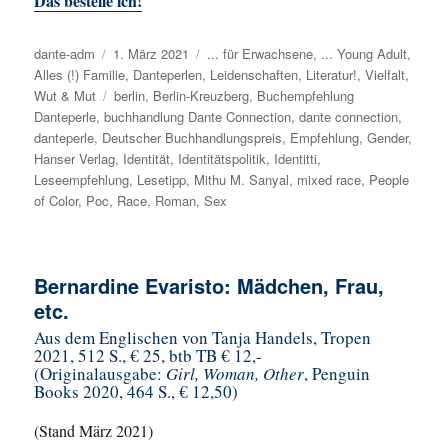
Das bestelle ich!
Autor
dante-adm
Veröffentlicht
1. März 2021
Kategorien
... für Erwachsene
,
... Young Adult
,
Alles (!) Familie
am
,
Danteperlen
,
Leidenschaften
,
Literatur!
,
Vielfalt
,
Wut & Mut
Schlagwörter
berlin
,
Berlin-Kreuzberg
,
Buchempfehlung
Danteperle
,
buchhandlung Dante Connection
,
dante connection
,
danteperle
,
Deutscher Buchhandlungspreis
,
Empfehlung
,
Gender
,
Hanser Verlag
,
Identität
,
Identitätspolitik
,
Identitti
,
Leseempfehlung
,
Lesetipp
,
Mithu M. Sanyal
,
mixed race
,
People
of Color
,
Poc
,
Race
,
Roman
,
Sex
Bernardine Evaristo: Mädchen, Frau,
etc.
Aus dem Englischen von Tanja Handels, Tropen
2021, 512 S., € 25, btb TB € 12,-
(Originalausgabe:
Girl, Woman, Other
, Penguin
Books 2020,
464 S.
, € 12,50)
(Stand März 2021)