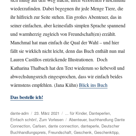
wiederzufinden. Dabei begegnen ihr jede Menge Tiere, die
ihr hilfreich zur Seite stehen. Ein großes Abenteuer, das in
seiner einfachen, aber keinesfalls simplen Sprache spannend
und warmherzig zugleich von Freundschaft(en) erzählt.
Manchmal hat man einfach die Qual der Wahl – und hier
fällt sie wirklich nicht leicht, denn das Buch enthält nun mal
Lauren Castillos entzückende Illustrationen. Doch
Katharina Thalbach hat den Text wiederum so liebevoll und
abwechslungsreich eingesprochen, dass wir einfach beides
wärmstens empfehlen. (Jana Kühn)
Blick ins Buch
Das bestelle ich!
Autor
dante-adm
Veröffentlicht
23. März 2021
Kategorien
... für Kinder
,
Danteperlen
,
Einfach schön!
am
,
Zum Vorlesen
Schlagwörter
Abenteuer
,
buchhandlung Dante
Connection
,
Carlsen
,
dante connection
,
danteperle
,
Deutscher
Buchhandlungspreis
,
Freundschaft
,
Geschenk
,
Geschenktipp
,