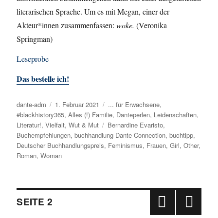
literarischen Sprache. Um es mit Megan, einer der
Akteur*innen zusammenfassen:
woke.
(Veronika
Springman)
Leseprobe
Das bestelle ich!
Autor
dante-adm
Veröffentlicht
1. Februar 2021
Kategorien
... für Erwachsene
,
#blackhistory365
am
,
Alles (!) Familie
,
Danteperlen
,
Leidenschaften
,
Literatur!
,
Vielfalt
,
Wut & Mut
Schlagwörter
Bernardine Evaristo
,
Buchempfehlungen
,
buchhandlung Dante Connection
,
buchtipp
,
Deutscher Buchhandlungspreis
,
Feminismus
,
Frauen
,
Girl
,
Other
,
Roman
,
Woman
Beitragsnavigation
SEITE
2