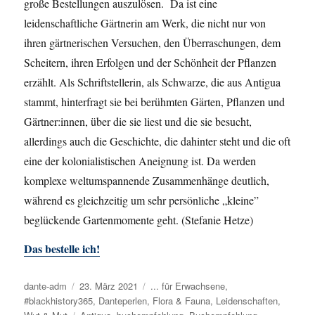
große Bestellungen auszulösen. Da ist eine
leidenschaftliche Gärtnerin am Werk, die nicht nur von
ihren gärtnerischen Versuchen, den Überraschungen, dem
Scheitern, ihren Erfolgen und der Schönheit der Pflanzen
erzählt. Als Schriftstellerin, als Schwarze, die aus Antigua
stammt, hinterfragt sie bei berühmten Gärten, Pflanzen und
Gärtner:innen, über die sie liest und die sie besucht,
allerdings auch die Geschichte, die dahinter steht und die oft
eine der kolonialistischen Aneignung ist. Da werden
komplexe weltumspannende Zusammenhänge deutlich,
während es gleichzeitig um sehr persönliche „kleine”
beglückende Gartenmomente geht. (Stefanie Hetze)
Das bestelle ich!
Autor
dante-adm
Veröffentlicht
23. März 2021
Kategorien
... für Erwachsene
,
#blackhistory365
am
,
Danteperlen
,
Flora & Fauna
,
Leidenschaften
,