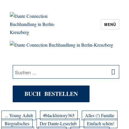
MENÜ
Dante Connection Buchhandlung in
Berlin-Kreuzberg
SU
Suche
nach:
BUCH BESTELLEN
... Young Adult
#blackhistory365
Alles (!) Familie
Biografisches
Der Dante-Leseclub
Einfach schön!