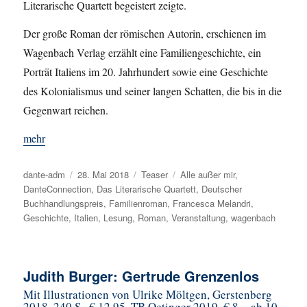
Literarische Quartett begeistert zeigte.
Der große Roman der römischen Autorin, erschienen im
Wagenbach Verlag erzählt eine Familiengeschichte, ein
Porträt Italiens im 20. Jahrhundert sowie eine Geschichte
des Kolonialismus und seiner langen Schatten, die bis in die
Gegenwart reichen.
mehr
Autor
dante-adm
Veröffentlicht
28. Mai 2018
Kategorien
Teaser
Schlagwörter
Alle außer mir
,
DanteConnection
am
,
Das Literarische Quartett
,
Deutscher
Buchhandlungspreis
,
Familienroman
,
Francesca Melandri
,
Geschichte
,
Italien
,
Lesung
,
Roman
,
Veranstaltung
,
wagenbach
Judith Burger: Gertrude Grenzenlos
Mit Illustrationen von Ulrike Möltgen, Gerstenberg
2018, 240 S., € 12,95, TB Oetinger 2019, € 8,-, ab 10