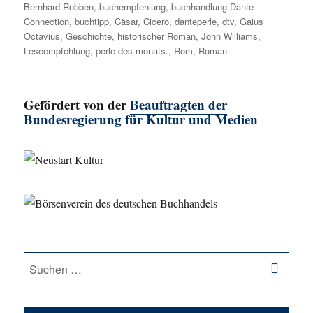
Bernhard Robben
,
buchempfehlung
,
buchhandlung Dante
Connection
,
buchtipp
,
Cäsar
,
Cicero
,
danteperle
,
dtv
,
Gaius
Octavius
,
Geschichte
,
historischer Roman
,
John Williams
,
Leseempfehlung
,
perle des monats.
,
Rom
,
Roman
Gefördert von der
Beauftragten der
Bundesregierung für Kultur und Medien
SU
Suche
nach: