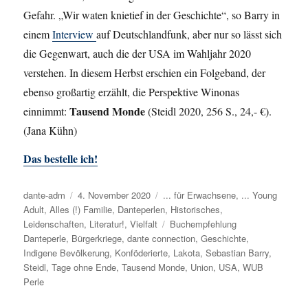
Gefahr. „Wir waten knietief in der Geschichte“, so Barry in
einem
Interview
auf Deutschlandfunk, aber nur so lässt sich
die Gegenwart, auch die der USA im Wahljahr 2020
verstehen. In diesem Herbst erschien ein Folgeband, der
ebenso großartig erzählt, die Perspektive Winonas
Tausend Monde
einnimmt:
(Steidl 2020, 256 S., 24,- €).
(Jana Kühn)
Das bestelle ich!
Autor
dante-adm
Veröffentlicht
4. November 2020
Kategorien
... für Erwachsene
,
... Young
Adult
,
Alles (!) Familie
am
,
Danteperlen
,
Historisches
,
Leidenschaften
,
Literatur!
,
Vielfalt
Schlagwörter
Buchempfehlung
Danteperle
,
Bürgerkriege
,
dante connection
,
Geschichte
,
Indigene Bevölkerung
,
Konföderierte
,
Lakota
,
Sebastian Barry
,
Steidl
,
Tage ohne Ende
,
Tausend Monde
,
Union
,
USA
,
WUB
Perle