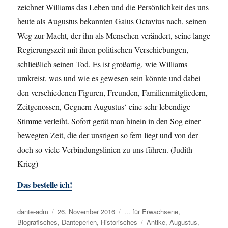
zeichnet Williams das Leben und die Persönlichkeit des uns
heute als Augustus bekannten Gaius Octavius nach, seinen
Weg zur Macht, der ihn als Menschen verändert, seine lange
Regierungszeit mit ihren politischen Verschiebungen,
schließlich seinen Tod. Es ist großartig, wie Williams
umkreist, was und wie es gewesen sein könnte und dabei
den verschiedenen Figuren, Freunden, Familienmitgliedern,
Zeitgenossen, Gegnern Augustus‘ eine sehr lebendige
Stimme verleiht. Sofort gerät man hinein in den Sog einer
bewegten Zeit, die der unsrigen so fern liegt und von der
doch so viele Verbindungslinien zu uns führen. (Judith
Krieg)
Das bestelle ich!
Autor
dante-adm
Veröffentlicht
26. November 2016
Kategorien
... für Erwachsene
,
Biografisches
am
,
Danteperlen
,
Historisches
Schlagwörter
Antike
,
Augustus
,