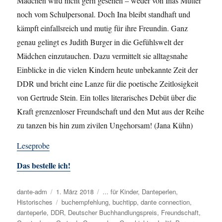
Mädchen wird nicht gern gesehen – weder von Inas Mutter
noch vom Schulpersonal. Doch Ina bleibt standhaft und
kämpft einfallsreich und mutig für ihre Freundin. Ganz
genau gelingt es Judith Burger in die Gefühlswelt der
Mädchen einzutauchen. Dazu vermittelt sie alltagsnahe
Einblicke in die vielen Kindern heute unbekannte Zeit der
DDR und bricht eine Lanze für die poetische Zeitlosigkeit
von Gertrude Stein. Ein tolles literarisches Debüt über die
Kraft grenzenloser Freundschaft und den Mut aus der Reihe
zu tanzen bis hin zum zivilen Ungehorsam! (Jana Kühn)
Leseprobe
Das bestelle ich!
Autor
dante-adm
Veröffentlicht
1. März 2018
Kategorien
... für Kinder
,
Danteperlen
,
Historisches
am
Schlagwörter
buchempfehlung
,
buchtipp
,
dante connection
,
danteperle
,
DDR
,
Deutscher Buchhandlungspreis
,
Freundschaft
,