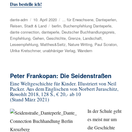
Das bestelle ich!
Autor
dante-adm
Veröffentlicht
10. April 2020
Kategorien
... für Erwachsene
,
Danteperlen
,
Reisen
,
Stadt & Land
am
Schlagwörter
berlin
,
Buchempfehlung Danteperle
,
dante connection
,
danteperle
,
Deutscher Buchhandlungspreis
,
Empfehlung
,
Gehen
,
Geschichte
,
Grenze
,
Landschaft
,
Leseempfehlung
,
Matthes&Seitz
,
Nature Writing
,
Paul Scraton
,
Ulrike Kretschmer
,
unabhäniger Verlag
,
Wandern
Peter Frankopan: Die Seidenstraßen
Eine Weltgeschichte für Kinder. Illustriert von Neil
Packer. Aus dem Englischen von Norbert Juraschitz,
Rowohlt 2018, 128 S., € 20,- ab 10
(Stand März 2021)
In der Schule geht
es meist nur um
die Geschichte