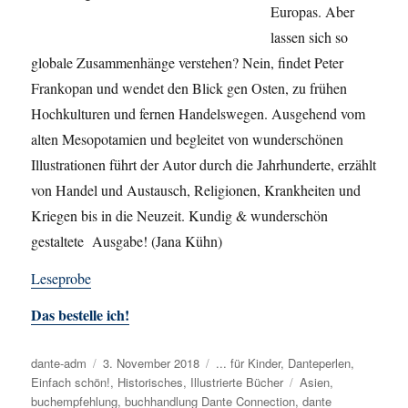
Europas. Aber
lassen sich so
globale Zusammenhänge verstehen? Nein, findet Peter
Frankopan und wendet den Blick gen Osten, zu frühen
Hochkulturen und fernen Handelswegen. Ausgehend vom
alten Mesopotamien und begleitet von wunderschönen
Illustrationen führt der Autor durch die Jahrhunderte, erzählt
von Handel und Austausch, Religionen, Krankheiten und
Kriegen bis in die Neuzeit. Kundig & wunderschön
gestaltete Ausgabe! (Jana Kühn)
Leseprobe
Das bestelle ich!
Autor
dante-adm
Veröffentlicht
3. November 2018
Kategorien
... für Kinder
,
Danteperlen
,
Einfach schön!
am
,
Historisches
,
Illustrierte Bücher
Schlagwörter
Asien
,
buchempfehlung
,
buchhandlung Dante Connection
,
dante