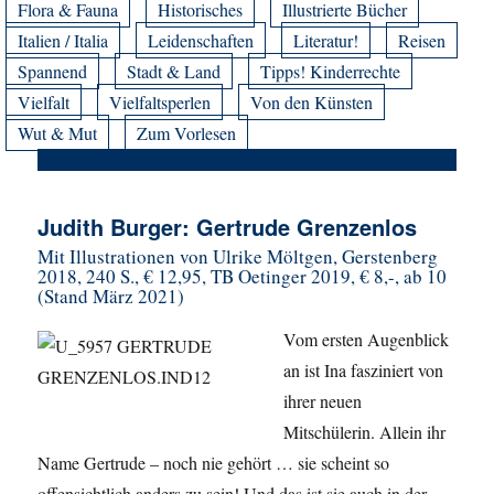
Flora & Fauna
Historisches
Illustrierte Bücher
Italien / Italia
Leidenschaften
Literatur!
Reisen
Spannend
Stadt & Land
Tipps! Kinderrechte
Vielfalt
Vielfaltsperlen
Von den Künsten
Wut & Mut
Zum Vorlesen
Judith Burger: Gertrude Grenzenlos
Mit Illustrationen von Ulrike Möltgen, Gerstenberg
2018, 240 S., € 12,95, TB Oetinger 2019, € 8,-, ab 10
(Stand März 2021)
Vom ersten Augenblick
an ist Ina fasziniert von
ihrer neuen
Mitschülerin. Allein ihr
Name Gertrude – noch nie gehört … sie scheint so
offensichtlich anders zu sein! Und das ist sie auch in der