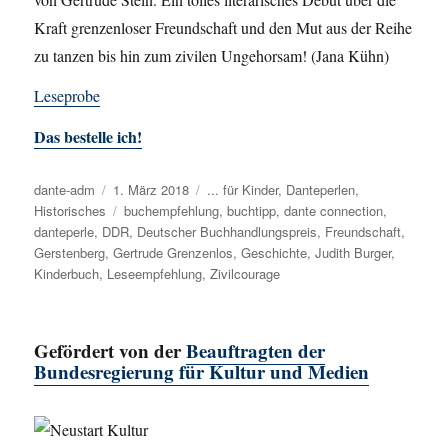
Kraft grenzenloser Freundschaft und den Mut aus der Reihe
zu tanzen bis hin zum zivilen Ungehorsam! (Jana Kühn)
Leseprobe
Das bestelle ich!
Autor
dante-adm
Veröffentlicht
1. März 2018
Kategorien
... für Kinder
,
Danteperlen
,
Historisches
am
Schlagwörter
buchempfehlung
,
buchtipp
,
dante connection
,
danteperle
,
DDR
,
Deutscher Buchhandlungspreis
,
Freundschaft
,
Gerstenberg
,
Gertrude Grenzenlos
,
Geschichte
,
Judith Burger
,
Kinderbuch
,
Leseempfehlung
,
Zivilcourage
Gefördert von der
Beauftragten der
Bundesregierung für Kultur und Medien