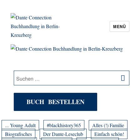
MENÜ
Dante Connection Buchhandlung in
Berlin-Kreuzberg
SU
Suche
nach:
BUCH BESTELLEN
... Young Adult
#blackhistory365
Alles (!) Familie
Biografisches
Der Dante-Leseclub
Einfach schön!