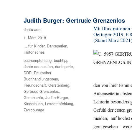
Judith Burger: Gertrude Grenzenlos
Mit Illustrationen
Autor
dante-adm
Oetinger 2019, € 8
Veröffentlicht
1. März 2018
(Stand März 2021
am
Kategorien
... für Kinder
,
Danteperlen
,
Historisches
Schlagwörter
buchempfehlung
,
buchtipp
,
dante connection
,
danteperle
,
DDR
,
Deutscher
Buchhandlungspreis
,
den von ihrer Familie
Freundschaft
,
Gerstenberg
,
Gertrude Grenzenlos
,
Außenseiterin abste
Geschichte
,
Judith Burger
,
Lehrerin besonders 
Kinderbuch
,
Leseempfehlung
,
Gefühl der ersten gr
Zivilcourage
meiden, auf höchst o
gern gesehen – wede