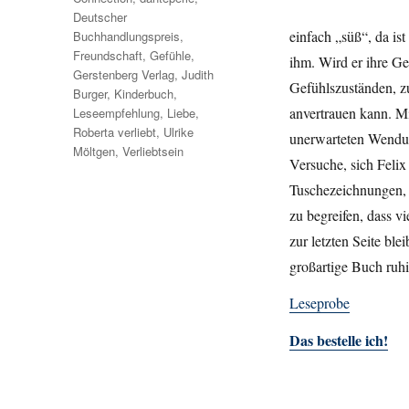
Deutscher
einfach „süß“, da ist
Buchhandlungspreis
,
Freundschaft
,
Gefühle
,
ihm. Wird er ihre Ge
Gerstenberg Verlag
,
Judith
Gefühlszuständen, zu
Burger
,
Kinderbuch
,
anvertrauen kann. M
Leseempfehlung
,
Liebe
,
Roberta verliebt
,
Ulrike
unerwarteten Wendun
Möltgen
,
Verliebtsein
Versuche, sich Felix
Tuschezeichnungen, i
zu begreifen, dass vi
zur letzten Seite ble
großartige Buch ruhi
Leseprobe
Das bestelle ich!