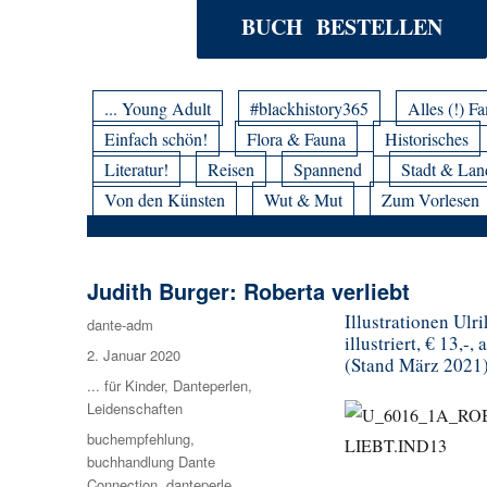
BUCH BESTELLEN
... Young Adult
#blackhistory365
Alles (!) Fa
Einfach schön!
Flora & Fauna
Historisches
Literatur!
Reisen
Spannend
Stadt & Lan
Von den Künsten
Wut & Mut
Zum Vorlesen
Judith Burger: Roberta verliebt
Illustrationen Ul
Autor
dante-adm
illustriert, € 13,-, 
Veröffentlicht
2. Januar 2020
(Stand März 2021
am
Kategorien
... für Kinder
,
Danteperlen
,
Leidenschaften
Schlagwörter
buchempfehlung
,
buchhandlung Dante
Connection
,
danteperle
,