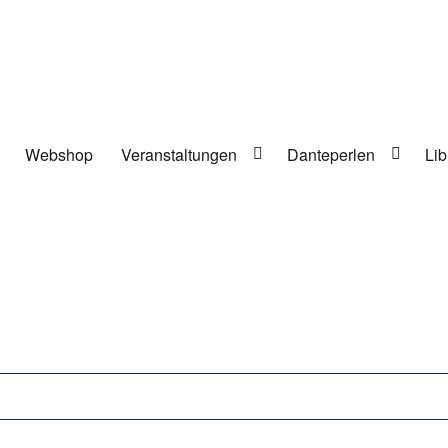
Webshop
Veranstaltungen
Danteperlen
Lib
lung in Berlin-Kreuzberg