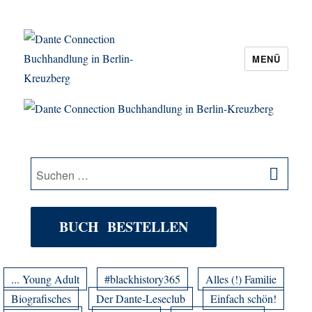
MENÜ
Dante Connection Buchhandlung in
Berlin-Kreuzberg
SU
Suche
nach:
BUCH BESTELLEN
... Young Adult
#blackhistory365
Alles (!) Familie
Biografisches
Der Dante-Leseclub
Einfach schön!