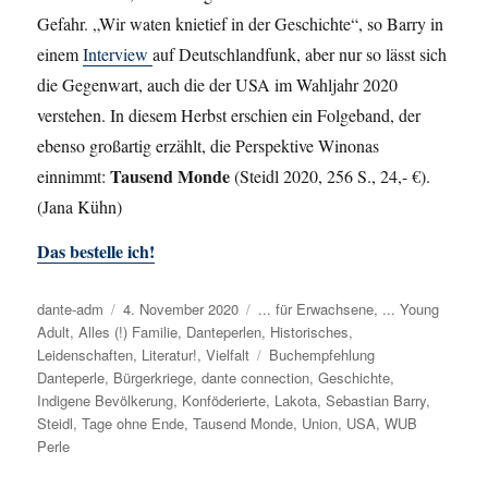
Gefahr. „Wir waten knietief in der Geschichte“, so Barry in
einem
Interview
auf Deutschlandfunk, aber nur so lässt sich
die Gegenwart, auch die der USA im Wahljahr 2020
verstehen. In diesem Herbst erschien ein Folgeband, der
ebenso großartig erzählt, die Perspektive Winonas
Tausend Monde
einnimmt:
(Steidl 2020, 256 S., 24,- €).
(Jana Kühn)
Das bestelle ich!
Autor
dante-adm
Veröffentlicht
4. November 2020
Kategorien
... für Erwachsene
,
... Young
Adult
,
Alles (!) Familie
am
,
Danteperlen
,
Historisches
,
Leidenschaften
,
Literatur!
,
Vielfalt
Schlagwörter
Buchempfehlung
Danteperle
,
Bürgerkriege
,
dante connection
,
Geschichte
,
Indigene Bevölkerung
,
Konföderierte
,
Lakota
,
Sebastian Barry
,
Steidl
,
Tage ohne Ende
,
Tausend Monde
,
Union
,
USA
,
WUB
Perle