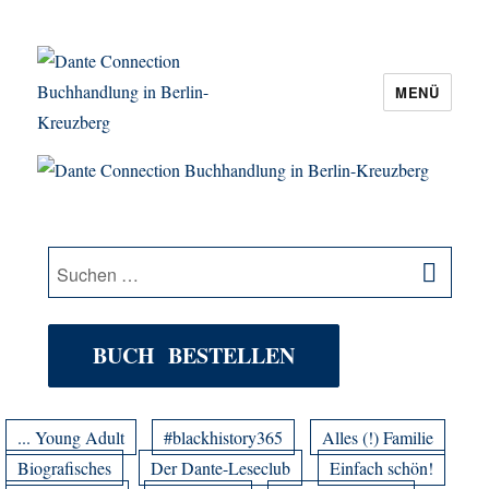
MENÜ
Dante Connection Buchhandlung in
Berlin-Kreuzberg
SU
Suche
nach:
BUCH BESTELLEN
... Young Adult
#blackhistory365
Alles (!) Familie
Biografisches
Der Dante-Leseclub
Einfach schön!