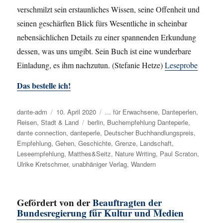
verschmilzt sein erstaunliches Wissen, seine Offenheit und
seinen geschärften Blick fürs Wesentliche in scheinbar
nebensächlichen Details zu einer spannenden Erkundung
dessen, was uns umgibt. Sein Buch ist eine wunderbare
Einladung, es ihm nachzutun. (Stefanie Hetze)
Leseprobe
Das bestelle ich!
Autor
dante-adm
Veröffentlicht
10. April 2020
Kategorien
... für Erwachsene
,
Danteperlen
,
Reisen
,
Stadt & Land
am
Schlagwörter
berlin
,
Buchempfehlung Danteperle
,
dante connection
,
danteperle
,
Deutscher Buchhandlungspreis
,
Empfehlung
,
Gehen
,
Geschichte
,
Grenze
,
Landschaft
,
Leseempfehlung
,
Matthes&Seitz
,
Nature Writing
,
Paul Scraton
,
Ulrike Kretschmer
,
unabhäniger Verlag
,
Wandern
Gefördert von der
Beauftragten der
Bundesregierung für Kultur und Medien