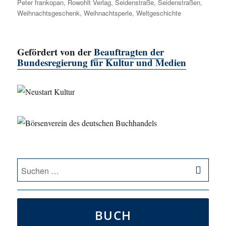
Peter frankopan
,
Rowohlt Verlag
,
Seidenstraße
,
Seidenstraßen
,
Weihnachtsgeschenk
,
Weihnachtsperle
,
Weltgeschichte
Gefördert von der
Beauftragten der
Bundesregierung für Kultur und Medien
SU
Suche
nach:
BUCH