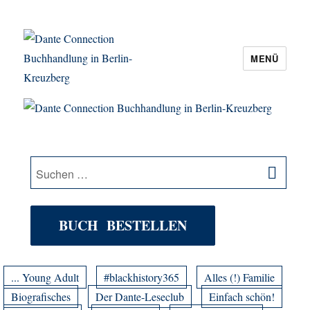
MENÜ
Dante Connection Buchhandlung in
Berlin-Kreuzberg
SU
Suche
nach:
BUCH BESTELLEN
... Young Adult
#blackhistory365
Alles (!) Familie
Biografisches
Der Dante-Leseclub
Einfach schön!