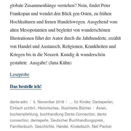
globale Zusammenhänge verstehen? Nein, findet Peter
Frankopan und wendet den Blick gen Osten, zu frühen
Hochkulturen und fernen Handelswegen. Ausgehend vom
alten Mesopotamien und begleitet von wunderschönen
Illustrationen führt der Autor durch die Jahrhunderte, erzählt
von Handel und Austausch, Religionen, Krankheiten und
Kriegen bis in die Neuzeit. Kundig & wunderschön
gestaltete Ausgabe! (Jana Kühn)
Leseprobe
Das bestelle ich!
Autor
dante-adm
Veröffentlicht
3. November 2018
Kategorien
... für Kinder
,
Danteperlen
,
Einfach schön!
am
,
Historisches
,
Illustrierte Bücher
Schlagwörter
Asien
,
buchempfehlung
,
buchhandlung Dante Connection
,
dante
connection
,
danteperle
,
Deutscher Buchhandlungspreis
,
Familienbuch
,
Geschichte
,
Handel
,
Kinderbuch
,
Neil Packer
,