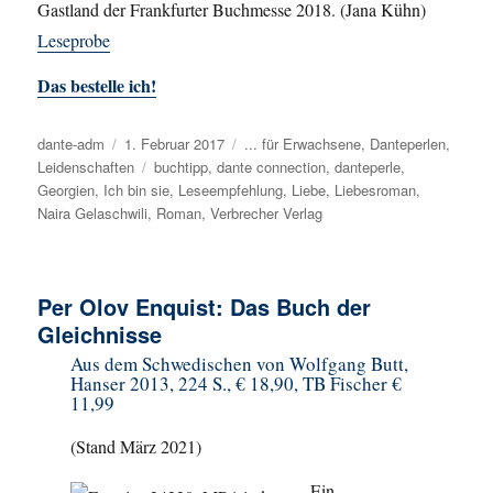
Gastland der Frankfurter Buchmesse 2018. (Jana Kühn)
Leseprobe
Das bestelle ich!
Autor
dante-adm
Veröffentlicht
1. Februar 2017
Kategorien
... für Erwachsene
,
Danteperlen
,
Leidenschaften
am
Schlagwörter
buchtipp
,
dante connection
,
danteperle
,
Georgien
,
Ich bin sie
,
Leseempfehlung
,
Liebe
,
Liebesroman
,
Naira Gelaschwili
,
Roman
,
Verbrecher Verlag
Per Olov Enquist: Das Buch der
Gleichnisse
Aus dem Schwedischen von Wolfgang Butt,
Hanser 2013, 224 S., € 18,90, TB Fischer €
11,99
(Stand März 2021)
„Ein