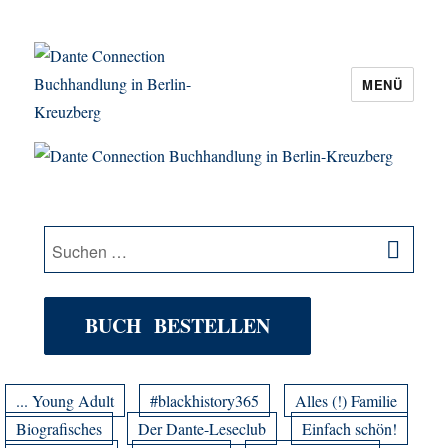
MENÜ
Dante Connection Buchhandlung in
Berlin-Kreuzberg
SU
Suche
nach:
BUCH BESTELLEN
... Young Adult
#blackhistory365
Alles (!) Familie
Biografisches
Der Dante-Leseclub
Einfach schön!