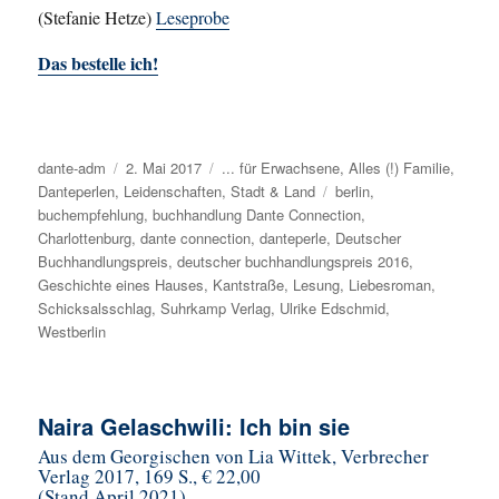
(Stefanie Hetze)
Leseprobe
Das bestelle ich!
Autor
dante-adm
Veröffentlicht
2. Mai 2017
Kategorien
... für Erwachsene
,
Alles (!) Familie
,
Danteperlen
,
Leidenschaften
am
,
Stadt & Land
Schlagwörter
berlin
,
buchempfehlung
,
buchhandlung Dante Connection
,
Charlottenburg
,
dante connection
,
danteperle
,
Deutscher
Buchhandlungspreis
,
deutscher buchhandlungspreis 2016
,
Geschichte eines Hauses
,
Kantstraße
,
Lesung
,
Liebesroman
,
Schicksalsschlag
,
Suhrkamp Verlag
,
Ulrike Edschmid
,
Westberlin
Naira Gelaschwili: Ich bin sie
Aus dem Georgischen von Lia Wittek, Verbrecher
Verlag 2017, 169 S., € 22,00
(Stand April 2021)