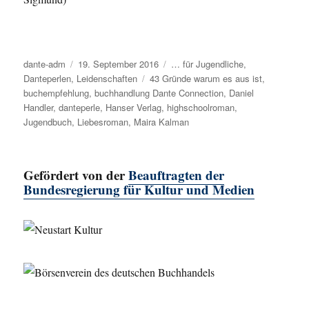
Autor
dante-adm
Veröffentlicht
19. September 2016
Kategorien
… für Jugendliche
,
Danteperlen
,
Leidenschaften
am
Schlagwörter
43 Gründe warum es aus ist
,
buchempfehlung
,
buchhandlung Dante Connection
,
Daniel
Handler
,
danteperle
,
Hanser Verlag
,
highschoolroman
,
Jugendbuch
,
Liebesroman
,
Maira Kalman
Gefördert von der
Beauftragten der
Bundesregierung für Kultur und Medien