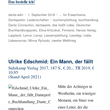
Das bestelle ich!
Autor
dante-adm
Veröffentlicht
1. September 2018
Kategorien
... für Erwachsene
,
Danteperlen
,
Leidenschaften
am
Schlagwörter
buchempfehlung
,
buchhandlung
Dante Connection
,
danteperle
,
das heißt Liebe
,
Deutscher
Buchhandlungspreis
,
Elina Kritzokat
,
Finnland
,
Hanser Verlag
,
Lappland
,
Lemoi
,
Lempi
,
Leseempfehlung
,
Lesetipp
,
Liebe
,
Liebesroman
,
Minna Rytisalo
,
zweiter Weltkrieg
Ulrike Edschmid: Ein Mann, der fällt
Suhrkamp Verlag 2017, 187 S., € 20,-, TB 2019, €
10,95
(Stand April 2021)
Mitte der Achtziger in
Westberlin, ein winziger
Moment, ein Sturz von
einer Leiter, der die