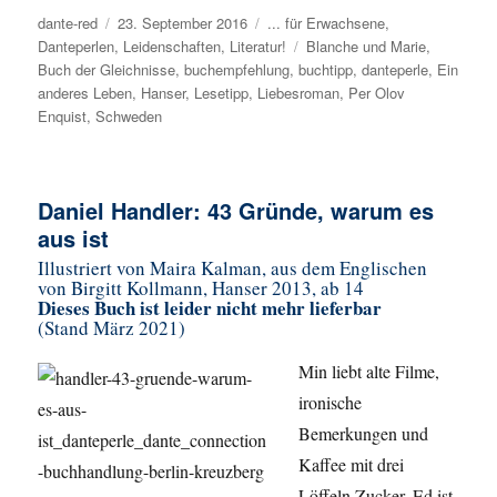
Autor
dante-red
Veröffentlicht
23. September 2016
Kategorien
... für Erwachsene
,
Danteperlen
,
am
Leidenschaften
,
Literatur!
Schlagwörter
Blanche und Marie
,
Buch der Gleichnisse
,
buchempfehlung
,
buchtipp
,
danteperle
,
Ein
anderes Leben
,
Hanser
,
Lesetipp
,
Liebesroman
,
Per Olov
Enquist
,
Schweden
Daniel Handler: 43 Gründe, warum es
aus ist
Illustriert von Maira Kalman, aus dem Englischen
von Birgitt Kollmann, Hanser 2013, ab 14
Dieses Buch ist leider nicht mehr lieferbar
(Stand März 2021)
Min liebt alte Filme,
ironische
Bemerkungen und
Kaffee mit drei
Löffeln Zucker. Ed ist