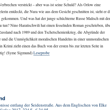
 Verbrechen verstrickt – aber was ist seine Schuld? Als Orlow eine
lerin entdeckt, die Nura wie aus dem Gesicht geschnitten ist, sieht er d
 gekommen. Und was hat der junge schüchterne Russe Malisch mit de
u tun? Nino Haratischwili hat einen fesselnden Roman geschrieben, üb
ussland nach 1989 und den Tschetschenienkrieg, die Abgründe der
 und die Unmöglichkeit moralischen Handelns in einer unmoralischen
n Krimi zieht einen das Buch von der ersten bis zur letzten Seite in
rtig! (Syme Sigmund)
Leseprobe
and
bnisse entlang der Seidenstraße. Aus dem Englischen von Elke
erlag 2017, 224 S., € 24,95