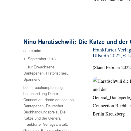
Nino Haratischwili: Die Katze und der
Frankfurter Verla
Autor
dante-adm
Ullstein 2022, € 1
Veröffentlicht
1. September 2018
am
Kategorien
... für Erwachsene
,
(Stand Februar 2022
Danteperlen
,
Historisches
,
Spannend
Schlagwörter
berlin
,
buchempfehlung
,
buchhandlung Dante
Connection
,
dante connection
,
Danteperlen
,
Deutscher
Buchhandlungspreis
,
Die
Katze und der General
,
Frankfurter Verlagsanstalt
,
Georgien
,
Kriegsverbrechen
,