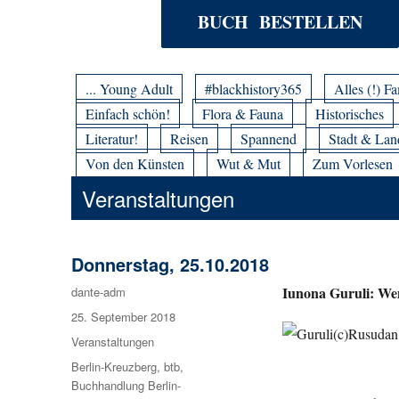
BUCH BESTELLEN
... Young Adult
#blackhistory365
Alles (!) Fa
Einfach schön!
Flora & Fauna
Historisches
Literatur!
Reisen
Spannend
Stadt & Lan
Von den Künsten
Wut & Mut
Zum Vorlesen
Veranstaltungen
Donnerstag, 25.10.2018
Iunona Guruli: Wen
Autor
dante-adm
Veröffentlicht
25. September 2018
am
Kategorien
Veranstaltungen
Schlagwörter
Berlin-Kreuzberg
,
btb
,
Buchhandlung Berlin-