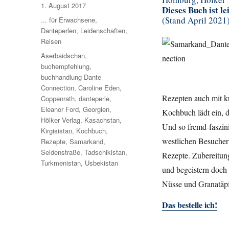
Veröffentlicht
1. August 2017
Dieses Buch ist le
am
(Stand April 2021
Kategorien
... für Erwachsene
,
Danteperlen
,
Leidenschaften
,
Reisen
Schlagwörter
Aserbaidschan
,
buchempfehlung
,
buchhandlung Dante
Connection
,
Caroline Eden
,
Rezepten auch mit ku
Coppenrath
,
danteperle
,
Eleanor Ford
,
Georgien
,
Kochbuch lädt ein, 
Hölker Verlag
,
Kasachstan
,
Und so fremd-faszin
Kirgisistan
,
Kochbuch
,
westlichen Besucher
Rezepte
,
Samarkand
,
Seidenstraße
,
Tadschikistan
,
Rezepte. Zubereitun
Turkmenistan
,
Usbekistan
und begeistern doch 
Nüsse und Granatäpf
Das bestelle ich!