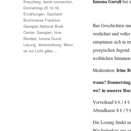
Iunona Guruli
bei 
Kreuzberg
,
dante connection
,
Donnerstag 25.10.18
,
Erzählungen
,
Gastland
Buchmesse Frankfurt
,
Ihre Geschichten si
Georgian National Book
Center
,
Georgien
,
Irine
verdichtet und voll
Beridse
,
Iunona Guruli
,
entspinnen sich in i
Lesung
,
Veranstaltung
,
Wenn
georgischen Jugend
es nur Licht gäbe ...
weiblichen Stimmen 
Irine B
Moderation:
wann? Donnerstag,
wo? in unserer Bu
Vorverkauf 6 € / 4 €
Abendkasse 8 € / 5 
Die Lesung findet mi
Wir bedanken uns se