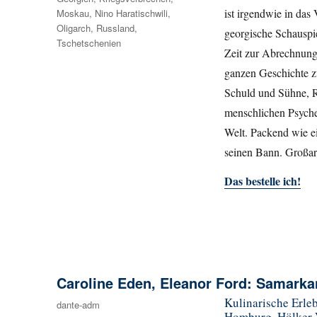
ist irgendwie in das
Moskau
,
Nino Haratischwili
,
Oligarch
,
Russland
,
georgische Schauspie
Tschetschenien
Zeit zur Abrechnung
ganzen Geschichte z
Schuld und Sühne, R
menschlichen Psyche
Welt. Packend wie ei
seinen Bann. Großa
Das bestelle ich!
Caroline Eden, Eleanor Ford: Samark
Kulinarische Erle
Autor
dante-adm
Homburg, Hölker V