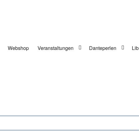
Webshop
Veranstaltungen
Danteperlen
Lib
lung in Berlin-Kreuzberg