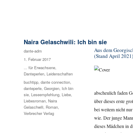
Naira Gelaschwili: Ich bin sie
Aus dem Georgisch
Autor
dante-adm
(Stand April 2021
Veröffentlicht
1. Februar 2017
am
Kategorien
... für Erwachsene
,
Danteperlen
,
Leidenschaften
Schlagwörter
buchtipp
,
dante connection
,
danteperle
,
Georgien
,
Ich bin
abscheulich faden Ge
sie
,
Leseempfehlung
,
Liebe
,
Liebesroman
,
Naira
über dieses erste gr
Gelaschwili
,
Roman
,
bei weitem nicht nur
Verbrecher Verlag
wie. Der junge Mann
dieses Mädchen in d