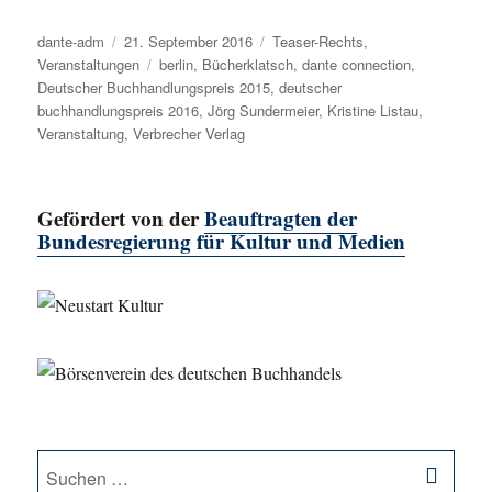
Autor
dante-adm
Veröffentlicht
21. September 2016
Kategorien
Teaser-Rechts
,
Veranstaltungen
am
Schlagwörter
berlin
,
Bücherklatsch
,
dante connection
,
Deutscher Buchhandlungspreis 2015
,
deutscher
buchhandlungspreis 2016
,
Jörg Sundermeier
,
Kristine Listau
,
Veranstaltung
,
Verbrecher Verlag
Gefördert von der
Beauftragten der
Bundesregierung für Kultur und Medien
SU
Suche