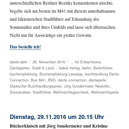
unterschiedlichen Berliner Bezirks kennenlernen möchte,
begebe sich am besten im M41 mit diesem unterhaltsamen
und faktenreichen Stadtführer auf Erkundung der
Sonnenallee und ihres Umfelds und lasse sich überraschen.
Nicht nur für Auswärtige ein großer Gewinn.
Das bestelle ich!
Autor
dante-adm
Veröffentlicht
26. November 2016
Kategorien
... für Erwachsene
,
Danteperlen
,
Stadt & Land
am
Schlagwörter
bebra Verlag
,
berlin
,
Berlinführer
,
buchempfehlung
,
Buchempfehlung Lesetipp
,
buchhandlung Dante
Connection
,
Bus M41
,
BVG
,
dante connection
,
danteperle
,
Deutscher Buchhandlungspreis
,
Jörg Sundermeier
,
Neukölln
,
Sonnenallee
,
Stadtführer
,
Weihnachtsgeschenk
,
Weihnachtsperle
Dienstag, 29.11.2016 um 20.15 Uhr
Bücherklatsch mit Jörg Sundermeier und Kristine