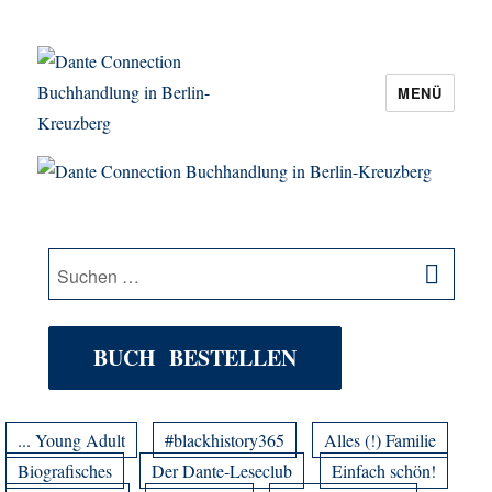
MENÜ
Dante Connection Buchhandlung in
Berlin-Kreuzberg
SU
Suche
nach:
BUCH BESTELLEN
... Young Adult
#blackhistory365
Alles (!) Familie
Biografisches
Der Dante-Leseclub
Einfach schön!