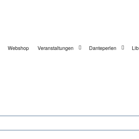
Webshop
Veranstaltungen
Danteperlen
Lib
lung in Berlin-Kreuzberg