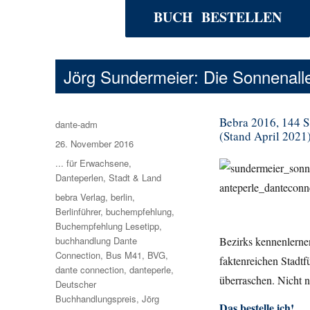
BUCH BESTELLEN
Jörg Sundermeier: Die Sonnenall
Bebra 2016, 144 S.
Autor
dante-adm
(Stand April 2021
Veröffentlicht
26. November 2016
am
Kategorien
... für Erwachsene
,
Danteperlen
,
Stadt & Land
Schlagwörter
bebra Verlag
,
berlin
,
Berlinführer
,
buchempfehlung
,
Buchempfehlung Lesetipp
,
buchhandlung Dante
Bezirks kennenlerne
Connection
,
Bus M41
,
BVG
,
faktenreichen Stadtf
dante connection
,
danteperle
,
überraschen. Nicht 
Deutscher
Buchhandlungspreis
,
Jörg
Das bestelle ich!