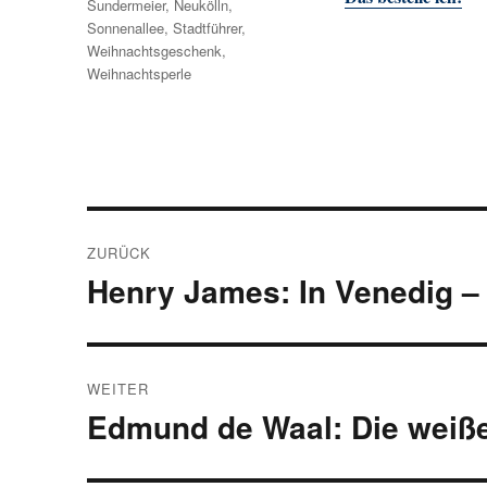
Sundermeier
,
Neukölln
,
Sonnenallee
,
Stadtführer
,
Weihnachtsgeschenk
,
Weihnachtsperle
Beitragsnavigation
ZURÜCK
Henry James: In Venedig – 
Vorheriger
Beitrag:
WEITER
Edmund de Waal: Die weiße
Nächster
Beitrag: