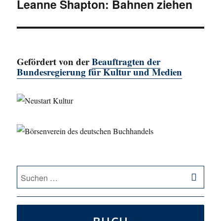
Leanne Shapton: Bahnen ziehen
Nächster
Beitrag:
Gefördert von der
Beauftragten der
Bundesregierung für Kultur und Medien
SU
Suche
nach: