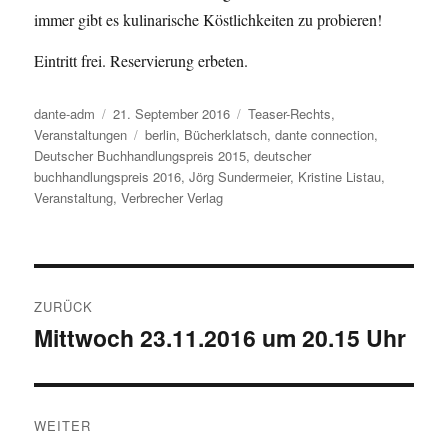
immer gibt es kulinarische Köstlichkeiten zu probieren!
Eintritt frei. Reservierung erbeten.
Autor
dante-adm
Veröffentlicht
21. September 2016
Kategorien
Teaser-Rechts
,
Veranstaltungen
am
Schlagwörter
berlin
,
Bücherklatsch
,
dante connection
,
Deutscher Buchhandlungspreis 2015
,
deutscher
buchhandlungspreis 2016
,
Jörg Sundermeier
,
Kristine Listau
,
Veranstaltung
,
Verbrecher Verlag
Beitragsnavigation
ZURÜCK
Mittwoch 23.11.2016 um 20.15 Uhr
Vorheriger
Beitrag:
WEITER