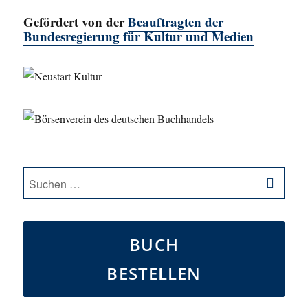
Gefördert von der
Beauftragten der
Bundesregierung für Kultur und Medien
SU
Suche
nach:
BUCH
BESTELLEN