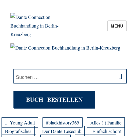
MENÜ
Dante Connection Buchhandlung in
Berlin-Kreuzberg
SU
Suche
nach:
BUCH BESTELLEN
... Young Adult
#blackhistory365
Alles (!) Familie
Biografisches
Der Dante-Leseclub
Einfach schön!