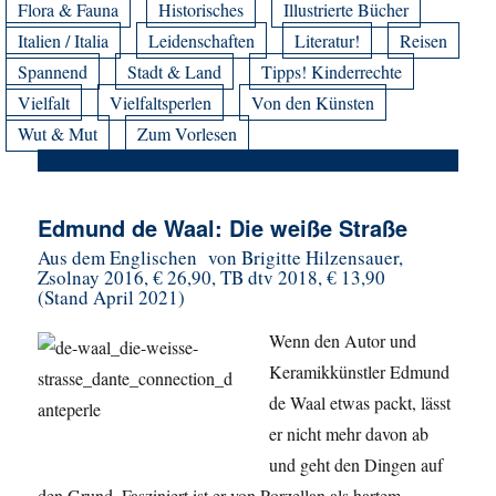
Flora & Fauna
Historisches
Illustrierte Bücher
Italien / Italia
Leidenschaften
Literatur!
Reisen
Spannend
Stadt & Land
Tipps! Kinderrechte
Vielfalt
Vielfaltsperlen
Von den Künsten
Wut & Mut
Zum Vorlesen
Edmund de Waal: Die weiße Straße
Aus dem Englischen von Brigitte Hilzensauer,
Zsolnay 2016, € 26,90, TB dtv 2018, € 13,90
(Stand April 2021)
Wenn den Autor und
Keramikkünstler Edmund
de Waal etwas packt, lässt
er nicht mehr davon ab
und geht den Dingen auf
den Grund. Fasziniert ist er von Porzellan als hartem