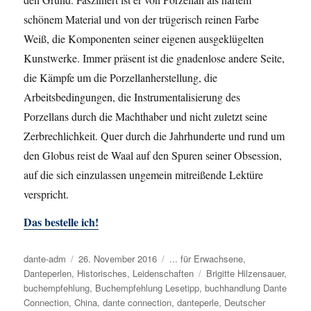
schönem Material und von der trügerisch reinen Farbe
Weiß, die Komponenten seiner eigenen ausgeklügelten
Kunstwerke. Immer präsent ist die gnadenlose andere Seite,
die Kämpfe um die Porzellanherstellung, die
Arbeitsbedingungen, die Instrumentalisierung des
Porzellans durch die Machthaber und nicht zuletzt seine
Zerbrechlichkeit. Quer durch die Jahrhunderte und rund um
den Globus reist de Waal auf den Spuren seiner Obsession,
auf die sich einzulassen ungemein mitreißende Lektüre
verspricht.
Das bestelle ich!
Autor
dante-adm
Veröffentlicht
26. November 2016
Kategorien
... für Erwachsene
,
Danteperlen
,
Historisches
am
,
Leidenschaften
Schlagwörter
Brigitte Hilzensauer
,
buchempfehlung
,
Buchempfehlung Lesetipp
,
buchhandlung Dante
Connection
,
China
,
dante connection
,
danteperle
,
Deutscher