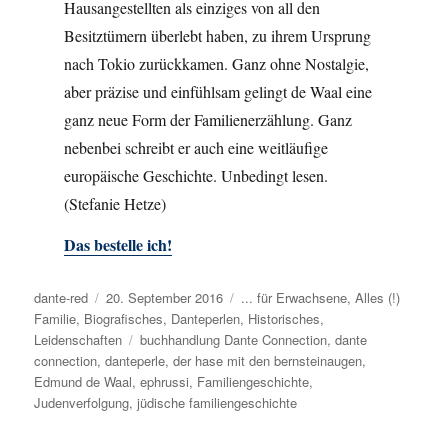
Hausangestellten als einziges von all den
Besitztümern überlebt haben, zu ihrem Ursprung
nach Tokio zurückkamen. Ganz ohne Nostalgie,
aber präzise und einfühlsam gelingt de Waal eine
ganz neue Form der Familienerzählung. Ganz
nebenbei schreibt er auch eine weitläufige
europäische Geschichte. Unbedingt lesen.
(Stefanie Hetze)
Das bestelle ich!
Autor
dante-red
Veröffentlicht
20. September 2016
Kategorien
... für Erwachsene
,
Alles (!)
Familie
,
Biografisches
am
,
Danteperlen
,
Historisches
,
Leidenschaften
Schlagwörter
buchhandlung Dante Connection
,
dante
connection
,
danteperle
,
der hase mit den bernsteinaugen
,
Edmund de Waal
,
ephrussi
,
Familiengeschichte
,
Judenverfolgung
,
jüdische familiengeschichte