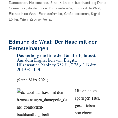
Danteperlen
,
am
Historisches
,
Stadt & Land
Schlagwörter
buchhandlung Dante
Connection
,
dante connection
,
danteperle
,
Edmund de Waal
,
Elisabeth de Waal
,
Ephrussifamilie
,
Großstadtroman
,
Sigrid
Löffler
,
Wien
,
Zsolnay Verlag
Edmund de Waal: Der Hase mit den
Bernsteinaugen
Das verborgene Erbe der Familie Ephrussi.
Aus dem Englischen von Brigitte
Hilzensauer, Zsolnay 352 S., € 26,-, TB dtv
2013 € 11,90
(Stand März 2021)
Hinter einem
sperrigen Titel,
geschrieben
von einem