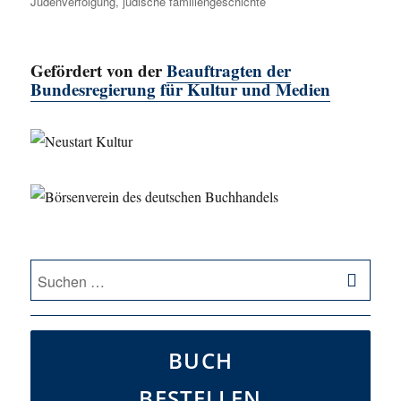
Judenverfolgung
,
jüdische familiengeschichte
Gefördert von der
Beauftragten der
Bundesregierung für Kultur und Medien
SU
Suche
nach:
BUCH
BESTELLEN