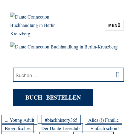
MENÜ
Dante Connection Buchhandlung in
Berlin-Kreuzberg
SU
Suche
nach:
BUCH BESTELLEN
... Young Adult
#blackhistory365
Alles (!) Familie
Biografisches
Der Dante-Leseclub
Einfach schön!