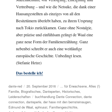
Vertreibung – und wie die Netsuke, die dank einer
Hausangestellten als einziges von all den
Besitztümern überlebt haben, zu ihrem Ursprung
nach Tokio zurückkamen. Ganz ohne Nostalgie,
aber präzise und einfühlsam gelingt de Waal eine
ganz neue Form der Familienerzählung. Ganz
nebenbei schreibt er auch eine weitläufige
europäische Geschichte. Unbedingt lesen.
(Stefanie Hetze)
Das bestelle ich!
Autor
dante-red
Veröffentlicht
20. September 2016
Kategorien
... für Erwachsene
,
Alles (!)
Familie
,
Biografisches
am
,
Danteperlen
,
Historisches
,
Leidenschaften
Schlagwörter
buchhandlung Dante Connection
,
dante
connection
,
danteperle
,
der hase mit den bernsteinaugen
,
Edmund de Waal
,
ephrussi
,
Familiengeschichte
,