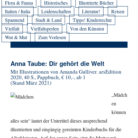
Flora & Fauna
Historisches
Illustrierte Bücher
Italien / Italia
Leidenschaften
Literatur!
Reisen
Spannend
Stadt & Land
Tipps! Kinderrechte
Vielfalt
Vielfaltsperlen
Von den Künsten
Wut & Mut
Zum Vorlesen
Anna Taube: Dir gehört die Welt
Mit Illustrationen von Amanda Gulliver. arsEdition
2020, 40 S., Pappbuch, € 10,-, ab 1
(Stand März 2021)
„Mädch
en
können
alles sein“ lautet der Untertitel dieses ansprechend
illustrierten und eingängig gereimten Kinderbuchs für die
Allerkleinsten. Auf der ersten Seite sitzt die Mutter mit