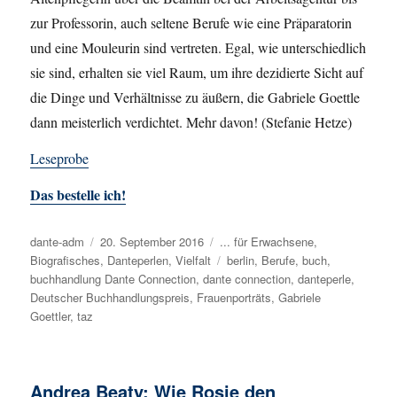
zur Professorin, auch seltene Berufe wie eine Präparatorin
und eine Mouleurin sind vertreten. Egal, wie unterschiedlich
sie sind, erhalten sie viel Raum, um ihre dezidierte Sicht auf
die Dinge und Verhältnisse zu äußern, die Gabriele Goettle
dann meisterlich verdichtet. Mehr davon! (Stefanie Hetze)
Leseprobe
Das bestelle ich!
Autor
dante-adm
Veröffentlicht
20. September 2016
Kategorien
... für Erwachsene
,
Biografisches
am
,
Danteperlen
,
Vielfalt
Schlagwörter
berlin
,
Berufe
,
buch
,
buchhandlung Dante Connection
,
dante connection
,
danteperle
,
Deutscher Buchhandlungspreis
,
Frauenporträts
,
Gabriele
Goettler
,
taz
Andrea Beaty: Wie Rosie den