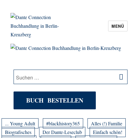
MENÜ
Dante Connection Buchhandlung in
Berlin-Kreuzberg
SU
Suche
nach:
BUCH BESTELLEN
... Young Adult
#blackhistory365
Alles (!) Familie
Biografisches
Der Dante-Leseclub
Einfach schön!