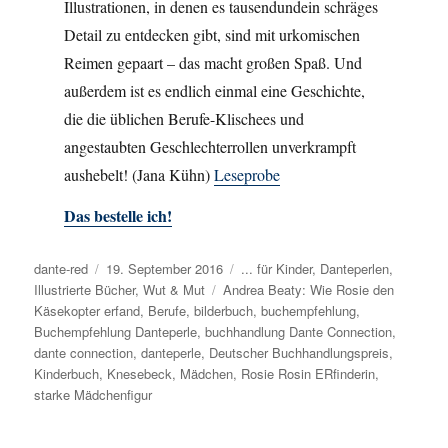
Illustrationen, in denen es tausendundein schräges
Detail zu entdecken gibt, sind mit urkomischen
Reimen gepaart – das macht großen Spaß. Und
außerdem ist es endlich einmal eine Geschichte,
die die üblichen Berufe-Klischees und
angestaubten Geschlechterrollen unverkrampft
aushebelt! (Jana Kühn)
Leseprobe
Das bestelle ich!
Autor
dante-red
Veröffentlicht
19. September 2016
Kategorien
... für Kinder
,
Danteperlen
,
Illustrierte Bücher
am
,
Wut & Mut
Schlagwörter
Andrea Beaty: Wie Rosie den
Käsekopter erfand
,
Berufe
,
bilderbuch
,
buchempfehlung
,
Buchempfehlung Danteperle
,
buchhandlung Dante Connection
,
dante connection
,
danteperle
,
Deutscher Buchhandlungspreis
,
Kinderbuch
,
Knesebeck
,
Mädchen
,
Rosie Rosin ERfinderin
,
starke Mädchenfigur