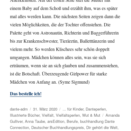
einem Baby auf dem Schoß und erzählt ihm, was es später
mal alles werden kann. Die nächsten Seiten zeigen dann die
vielen Möglichkeiten, die der Tochter offenstehen. Die
Palette geht von Astronautin, Richterin und Baggerführerin
bis zur Krankenschwester, Tierärztin, Balletttänzerin und
vielem mehr. So werden Klischees sehr schön doppelt
umgangen. Mädchen können alles sein, was sie sich
erträumen, wenn sie an sich glauben und zusammenstehen,
ist die Botschaft. Überzeugende Girlpower für starke
Mädchen von Anfang an. (Syme Sigmund)
Das bestelle ich!
Autor
dante-adm
Veröffentlicht
31. März 2020
Kategorien
... für Kinder
,
Danteperlen
,
Illustrierte Bücher
am
,
Vielfalt
,
Vielfaltsperlen
,
Wut & Mut
Schlagwörter
Amanda
Gulliver
,
Anna Taube
,
arsEdition
,
Berufe
,
buchhandlung Dante
Connection
,
Deutscher Buchhandlungspreis
,
Dir gehört die Welt
,