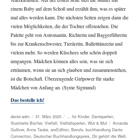
einem Baby auf dem Schoß und erzählt ihm, was es später
mal alles werden kann. Die nächsten Seiten zeigen dann die
vielen Möglichkeiten, die der Tochter offenstehen. Die
Palette geht von Astronautin, Richterin und Baggerführerin
bis zur Krankenschwester, Tierärztin, Balletttänzerin und
vielem mehr. So werden Klischees sehr schön doppelt
umgangen. Mädchen können alles sein, was sie sich
erträumen, wenn sie an sich glauben und zusammenstehen,
ist die Botschaft. Überzeugende Girlpower für starke
Mädchen von Anfang an. (Syme Sigmund)
Das bestelle ich!
Autor
dante-adm
Veröffentlicht
31. März 2020
Kategorien
... für Kinder
,
Danteperlen
,
Illustrierte Bücher
am
,
Vielfalt
,
Vielfaltsperlen
,
Wut & Mut
Schlagwörter
Amanda
Gulliver
,
Anna Taube
,
arsEdition
,
Berufe
,
buchhandlung Dante
Connection
,
Deutscher Buchhandlungspreis
,
Dir gehört die Welt
,