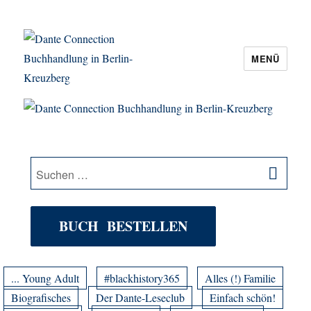
MENÜ
Dante Connection Buchhandlung in
Berlin-Kreuzberg
SU
Suche
nach:
BUCH BESTELLEN
... Young Adult
#blackhistory365
Alles (!) Familie
Biografisches
Der Dante-Leseclub
Einfach schön!