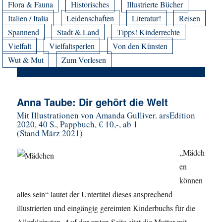
Flora & Fauna
Historisches
Illustrierte Bücher
Italien / Italia
Leidenschaften
Literatur!
Reisen
Spannend
Stadt & Land
Tipps! Kinderrechte
Vielfalt
Vielfaltsperlen
Von den Künsten
Wut & Mut
Zum Vorlesen
Anna Taube: Dir gehört die Welt
Mit Illustrationen von Amanda Gulliver. arsEdition
2020, 40 S., Pappbuch, € 10,-, ab 1
(Stand März 2021)
„Mädch
en
können
alles sein“ lautet der Untertitel dieses ansprechend
illustrierten und eingängig gereimten Kinderbuchs für die
Allerkleinsten. Auf der ersten Seite sitzt die Mutter mit