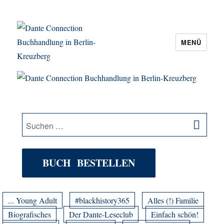
MENÜ
Dante Connection Buchhandlung in
Berlin-Kreuzberg
SU
Suche
nach:
BUCH BESTELLEN
... Young Adult
#blackhistory365
Alles (!) Familie
Biografisches
Der Dante-Leseclub
Einfach schön!