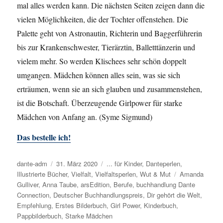
mal alles werden kann. Die nächsten Seiten zeigen dann die
vielen Möglichkeiten, die der Tochter offenstehen. Die
Palette geht von Astronautin, Richterin und Baggerführerin
bis zur Krankenschwester, Tierärztin, Balletttänzerin und
vielem mehr. So werden Klischees sehr schön doppelt
umgangen. Mädchen können alles sein, was sie sich
erträumen, wenn sie an sich glauben und zusammenstehen,
ist die Botschaft. Überzeugende Girlpower für starke
Mädchen von Anfang an. (Syme Sigmund)
Das bestelle ich!
Autor
dante-adm
Veröffentlicht
31. März 2020
Kategorien
... für Kinder
,
Danteperlen
,
Illustrierte Bücher
am
,
Vielfalt
,
Vielfaltsperlen
,
Wut & Mut
Schlagwörter
Amanda
Gulliver
,
Anna Taube
,
arsEdition
,
Berufe
,
buchhandlung Dante
Connection
,
Deutscher Buchhandlungspreis
,
Dir gehört die Welt
,
Empfehlung
,
Erstes Bilderbuch
,
Girl Power
,
Kinderbuch
,
Pappbilderbuch
,
Starke Mädchen