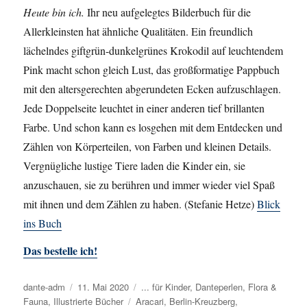
Heute bin ich.
Ihr neu aufgelegtes Bilderbuch für die
Allerkleinsten hat ähnliche Qualitäten. Ein freundlich
lächelndes giftgrün-dunkelgrünes Krokodil auf leuchtendem
Pink macht schon gleich Lust, das großformatige Pappbuch
mit den altersgerechten abgerundeten Ecken aufzuschlagen.
Jede Doppelseite leuchtet in einer anderen tief brillanten
Farbe. Und schon kann es losgehen mit dem Entdecken und
Zählen von Körperteilen, von Farben und kleinen Details.
Vergnügliche lustige Tiere laden die Kinder ein, sie
anzuschauen, sie zu berühren und immer wieder viel Spaß
mit ihnen und dem Zählen zu haben. (Stefanie Hetze)
Blick
ins Buch
Das bestelle ich!
Autor
dante-adm
Veröffentlicht
11. Mai 2020
Kategorien
... für Kinder
,
Danteperlen
,
Flora &
Fauna
,
Illustrierte Bücher
am
Schlagwörter
Aracari
,
Berlin-Kreuzberg
,