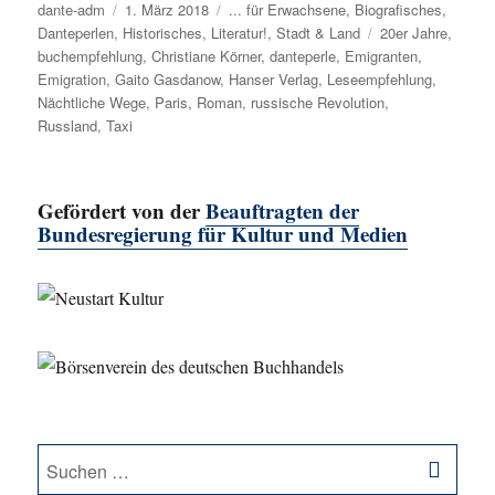
Autor
dante-adm
Veröffentlicht
1. März 2018
Kategorien
... für Erwachsene
,
Biografisches
,
Danteperlen
,
Historisches
am
,
Literatur!
,
Stadt & Land
Schlagwörter
20er Jahre
,
buchempfehlung
,
Christiane Körner
,
danteperle
,
Emigranten
,
Emigration
,
Gaito Gasdanow
,
Hanser Verlag
,
Leseempfehlung
,
Nächtliche Wege
,
Paris
,
Roman
,
russische Revolution
,
Russland
,
Taxi
Gefördert von der
Beauftragten der
Bundesregierung für Kultur und Medien
SU
Suche
nach: