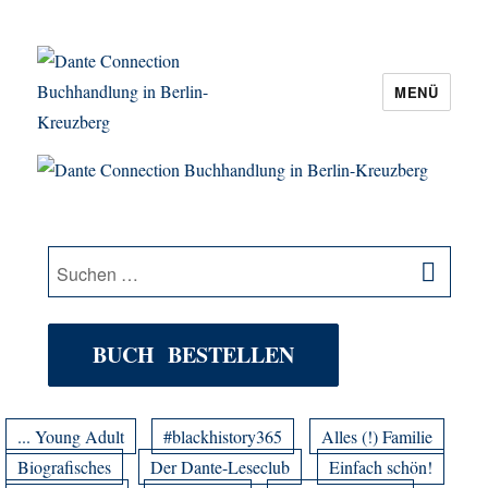
MENÜ
Dante Connection Buchhandlung in
Berlin-Kreuzberg
SU
Suche
nach:
BUCH BESTELLEN
... Young Adult
#blackhistory365
Alles (!) Familie
Biografisches
Der Dante-Leseclub
Einfach schön!