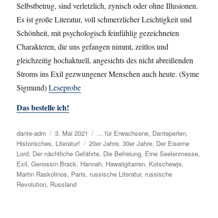
Selbstbetrug, sind verletzlich, zynisch oder ohne Illusionen.
Es ist große Literatur, voll schmerzlicher Leichtigkeit und
Schönheit, mit psychologisch feinfühlig gezeichneten
Charakteren, die uns gefangen nimmt, zeitlos und
gleichzeitig hochaktuell, angesichts des nicht abreißenden
Stroms ins Exil gezwungener Menschen auch heute. (Syme
Sigmund)
Leseprobe
Das bestelle ich!
Autor
dante-adm
Veröffentlicht
3. Mai 2021
Kategorien
... für Erwachsene
,
Danteperlen
,
Historisches
,
am
Literatur!
Schlagwörter
20er Jahre
,
30er Jahre
,
Der Eiserne
Lord
,
Der nächtliche Gefährte
,
Die Befreiung
,
Eine Seelenmesse
,
Exil
,
Genossin Brack
,
Hannah
,
Hawaiigitarren
,
Kotschewje
,
Martin Raskolinos
,
Paris
,
russische Literatur
,
russische
Revolution
,
Russland