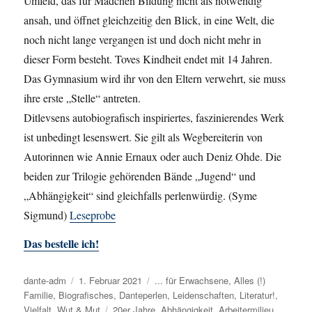
Umfeld, das für Mädchen Bildung nicht als notwendig
ansah, und öffnet gleichzeitig den Blick, in eine Welt, die
noch nicht lange vergangen ist und doch nicht mehr in
dieser Form besteht. Toves Kindheit endet mit 14 Jahren.
Das Gymnasium wird ihr von den Eltern verwehrt, sie muss
ihre erste „Stelle“ antreten.
Ditlevsens autobiografisch inspiriertes, faszinierendes Werk
ist unbedingt lesenswert. Sie gilt als Wegbereiterin von
Autorinnen wie Annie Ernaux oder auch Deniz Ohde. Die
beiden zur Trilogie gehörenden Bände „Jugend“ und
„Abhängigkeit“ sind gleichfalls perlenwürdig. (Syme
Sigmund)
Leseprobe
Das bestelle ich!
Autor
dante-adm
Veröffentlicht
1. Februar 2021
Kategorien
... für Erwachsene
,
Alles (!)
Familie
,
Biografisches
am
,
Danteperlen
,
Leidenschaften
,
Literatur!
,
Vielfalt
,
Wut & Mut
Schlagwörter
20er Jahre
,
Abhängigkeit
,
Arbeitermilieu
,