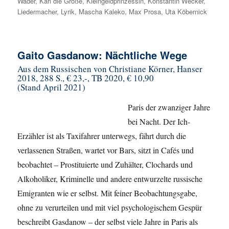
Wader
,
Karl die Große
,
Kleingeldprinzessin
,
Konstantin Wecker
,
Liedermacher
,
Lyrik
,
Mascha Kaleko
,
Max Prosa
,
Uta Köbernick
Gaito Gasdanow: Nächtliche Wege
Aus dem Russischen von Christiane Körner, Hanser
2018, 288 S., € 23,-, TB 2020, € 10,90
(Stand April 2021)
Paris der zwanziger Jahre
bei Nacht. Der Ich-
Erzähler ist als Taxifahrer unterwegs, fährt durch die
verlassenen Straßen, wartet vor Bars, sitzt in Cafés und
beobachtet – Prostituierte und Zuhälter, Clochards und
Alkoholiker, Kriminelle und andere entwurzelte russische
Emigranten wie er selbst. Mit feiner Beobachtungsgabe,
ohne zu verurteilen und mit viel psychologischem Gespür
beschreibt Gasdanow – der selbst viele Jahre in Paris als