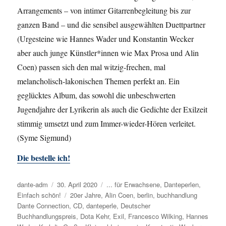
Arrangements – von intimer Gitarrenbegleitung bis zur
ganzen Band – und die sensibel ausgewählten Duettpartner
(Urgesteine wie Hannes Wader und Konstantin Wecker
aber auch junge Künstler*innen wie Max Prosa und Alin
Coen) passen sich den mal witzig-frechen, mal
melancholisch-lakonischen Themen perfekt an. Ein
geglücktes Album, das sowohl die unbeschwerten
Jugendjahre der Lyrikerin als auch die Gedichte der Exilzeit
stimmig umsetzt und zum Immer-wieder-Hören verleitet.
(Syme Sigmund)
Die bestelle ich!
Autor
dante-adm
Veröffentlicht
30. April 2020
Kategorien
... für Erwachsene
,
Danteperlen
,
Einfach schön!
am
Schlagwörter
20er Jahre
,
Alin Coen
,
berlin
,
buchhandlung
Dante Connection
,
CD
,
danteperle
,
Deutscher
Buchhandlungspreis
,
Dota Kehr
,
Exil
,
Francesco Wilking
,
Hannes