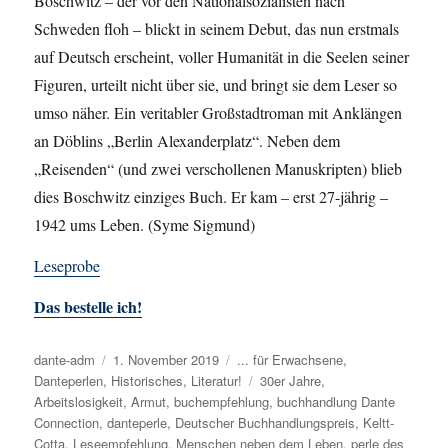
Boschwitz – der vor den Nationalsozialisten nach
Schweden floh – blickt in seinem Debut, das nun erstmals
auf Deutsch erscheint, voller Humanität in die Seelen seiner
Figuren, urteilt nicht über sie, und bringt sie dem Leser so
umso näher. Ein veritabler Großstadtroman mit Anklängen
an Döblins „Berlin Alexanderplatz“. Neben dem
„Reisenden“ (und zwei verschollenen Manuskripten) blieb
dies Boschwitz einziges Buch. Er kam – erst 27-jährig –
1942 ums Leben. (Syme Sigmund)
Leseprobe
Das bestelle ich!
Autor
dante-adm
Veröffentlicht
1. November 2019
Kategorien
... für Erwachsene
,
Danteperlen
,
Historisches
am
,
Literatur!
Schlagwörter
30er Jahre
,
Arbeitslosigkeit
,
Armut
,
buchempfehlung
,
buchhandlung Dante
Connection
,
danteperle
,
Deutscher Buchhandlungspreis
,
Keltt-
Cotta
,
Leseempfehlung
,
Menschen neben dem Leben
,
perle des