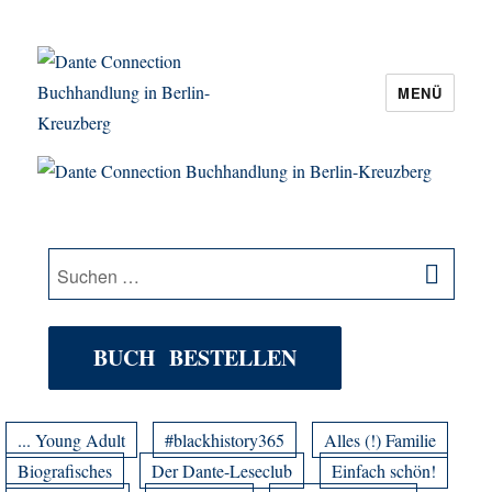
MENÜ
Dante Connection Buchhandlung in
Berlin-Kreuzberg
SU
Suche
nach:
BUCH BESTELLEN
... Young Adult
#blackhistory365
Alles (!) Familie
Biografisches
Der Dante-Leseclub
Einfach schön!