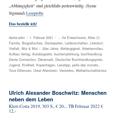
„Abhängigkeit“ sind gleichfalls perlenwürdig. (Syme
Sigmund)
Leseprobe
Das bestelle ich!
Autor
dante-adm
Veröffentlicht
1. Februar 2021
Kategorien
... für Erwachsene
,
Alles (!)
Familie
,
Biografisches
am
,
Danteperlen
,
Leidenschaften
,
Literatur!
,
Vielfalt
,
Wut & Mut
Schlagwörter
20er Jahre
,
Abhängigkeit
,
Arbeitermilieu
,
Aufbau Verlag
,
Autobiografie
,
buchempfehlung
,
buchhandlung
Dante Connection
,
Dänemark
,
Deutscher Buchhandlungspreis
,
Jugend
,
Kindheit
,
Kopenhagen
,
Lesetipp
,
perle des monats.
,
Tove Ditlevsen
,
Ursel Allenstein
,
Vesterbro
,
Weltwirtschaftskrise
Ulrich Alexander Boschwitz: Menschen
neben dem Leben
Klett-Cotta 2019, 303 S., € 20,-, TB Februar 2022 €
12,-