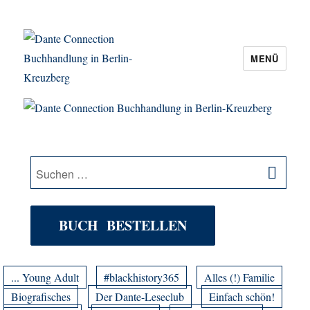
MENÜ
Dante Connection Buchhandlung in
Berlin-Kreuzberg
SU
Suche
nach:
BUCH BESTELLEN
... Young Adult
#blackhistory365
Alles (!) Familie
Biografisches
Der Dante-Leseclub
Einfach schön!