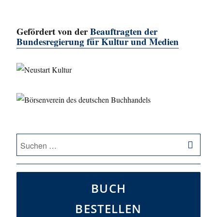
Gefördert von der
Beauftragten der
Bundesregierung für Kultur und Medien
SU
Suche
nach:
BUCH
BESTELLEN