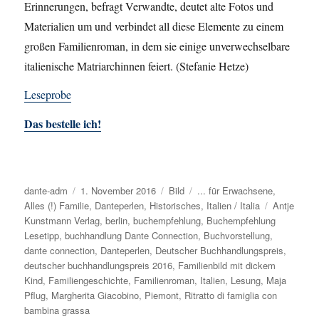
Erinnerungen, befragt Verwandte, deutet alte Fotos und
Materialien um und verbindet all diese Elemente zu einem
großen Familienroman, in dem sie einige unverwechselbare
italienische Matriarchinnen feiert. (Stefanie Hetze)
Leseprobe
Das bestelle ich!
Autor
dante-adm
Veröffentlicht
1. November 2016
Format
Bild
Kategorien
... für Erwachsene
,
Alles (!) Familie
am
,
Danteperlen
,
Historisches
,
Italien / Italia
Schlagwört
Antje
Kunstmann Verlag
,
berlin
,
buchempfehlung
,
Buchempfehlung
Lesetipp
,
buchhandlung Dante Connection
,
Buchvorstellung
,
dante connection
,
Danteperlen
,
Deutscher Buchhandlungspreis
,
deutscher buchhandlungspreis 2016
,
Familienbild mit dickem
Kind
,
Familiengeschichte
,
Familienroman
,
Italien
,
Lesung
,
Maja
Pflug
,
Margherita Giacobino
,
Piemont
,
Ritratto di famiglia con
bambina grassa