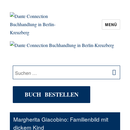
MENÜ
Dante Connection Buchhandlung in
Berlin-Kreuzberg
SU
Suche
nach:
BUCH BESTELLEN
Margherita Giacobino: Familienbild mit
dickem Kind