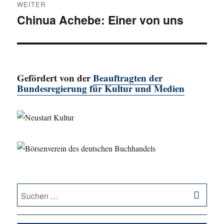
WEITER
Chinua Achebe: Einer von uns
Nächster
Beitrag:
Gefördert von der
Beauftragten der
Bundesregierung für Kultur und Medien
SU
Suche
nach: