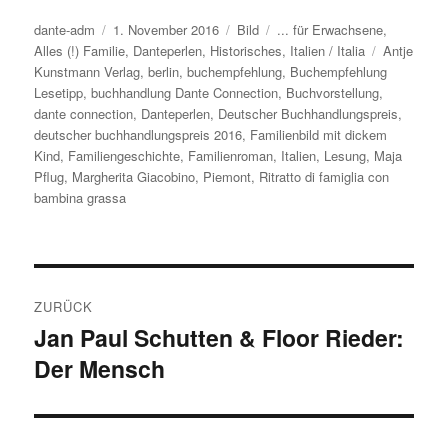
Autor
dante-adm
Veröffentlicht
1. November 2016
Format
Bild
Kategorien
... für Erwachsene
,
Alles (!) Familie
am
,
Danteperlen
,
Historisches
,
Italien / Italia
Schlagwört
Antje
Kunstmann Verlag
,
berlin
,
buchempfehlung
,
Buchempfehlung
Lesetipp
,
buchhandlung Dante Connection
,
Buchvorstellung
,
dante connection
,
Danteperlen
,
Deutscher Buchhandlungspreis
,
deutscher buchhandlungspreis 2016
,
Familienbild mit dickem
Kind
,
Familiengeschichte
,
Familienroman
,
Italien
,
Lesung
,
Maja
Pflug
,
Margherita Giacobino
,
Piemont
,
Ritratto di famiglia con
bambina grassa
Beitragsnavigation
ZURÜCK
Jan Paul Schutten & Floor Rieder:
Vorheriger
Der Mensch
Beitrag: