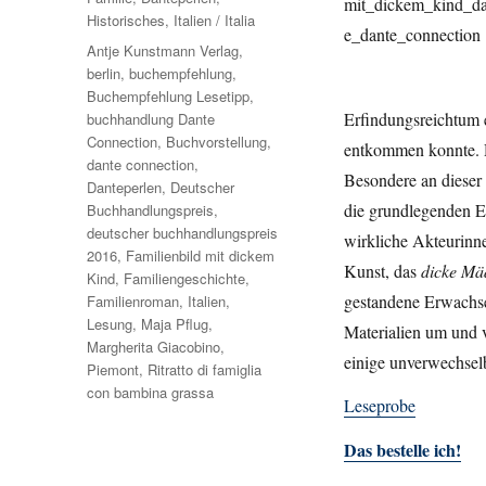
Historisches
,
Italien / Italia
Schlagwörter
Antje Kunstmann Verlag
,
berlin
,
buchempfehlung
,
Buchempfehlung Lesetipp
,
Erfindungsreichtum
buchhandlung Dante
Connection
,
Buchvorstellung
,
entkommen konnte. D
dante connection
,
Besondere an dieser 
Danteperlen
,
Deutscher
die grundlegenden En
Buchhandlungspreis
,
deutscher buchhandlungspreis
wirkliche Akteurinne
2016
,
Familienbild mit dickem
Kunst, das
dicke Mä
Kind
,
Familiengeschichte
,
gestandene Erwachsen
Familienroman
,
Italien
,
Lesung
,
Maja Pflug
,
Materialien um und v
Margherita Giacobino
,
einige unverwechselba
Piemont
,
Ritratto di famiglia
con bambina grassa
Leseprobe
Das bestelle ich!