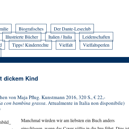
milie
Biografisches
Der Dante-Leseclub
Illustrierte Bücher
Italien / Italia
Leidenschaften
d
Tipps! Kinderrechte
Vielfalt
Vielfaltsperlen
it dickem Kind
chen von Maja Pflug. Kunstmann 2016, 320 S., € 22,-
lia con bambina grassa
. Attualmente in Italia non disponibile)
)
Manchmal würden wir am liebsten ein Buch anders
einschlagen, wenn das Cover völlig in die Irre führt. Dies is