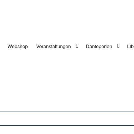
Webshop
Veranstaltungen
Danteperlen
Lib
lung in Berlin-Kreuzberg