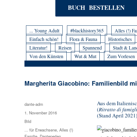
BUCH BESTELLEN
... Young Adult
#blackhistory365
Alles (!) Fa
Einfach schön!
Flora & Fauna
Historisches
Literatur!
Reisen
Spannend
Stadt & Lan
Von den Künsten
Wut & Mut
Zum Vorlesen
Margherita Giacobino: Familienbild m
Aus dem Italienis
Autor
dante-adm
(
Ritratto di famig
Veröffentlicht
1. November 2016
(Stand April 2021
am
Format
Bild
Kategorien
... für Erwachsene
,
Alles (!)
Familie
,
Danteperlen
,