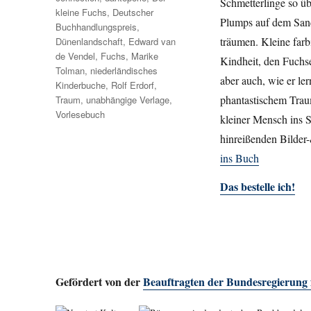
Schmetterlinge so üb
kleine Fuchs
,
Deutscher
Plumps auf dem Sand 
Buchhandlungspreis
,
träumen. Kleine far
Dünenlandschaft
,
Edward van
de Vendel
,
Fuchs
,
Marike
Kindheit, den Fuchse
Tolman
,
niederländisches
aber auch, wie er le
Kinderbuche
,
Rolf Erdorf
,
phantastischem Trau
Traum
,
unabhängige Verlage
,
Vorlesebuch
kleiner Mensch ins S
hinreißenden Bilder
ins Buch
Das bestelle ich!
Gefördert von der
Beauftragten der Bundesregierung