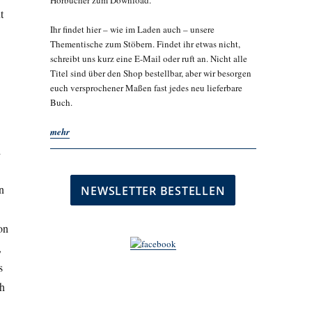
Hörbücher zum Download.
t
Ihr findet hier – wie im Laden auch – unsere
Thementische zum Stöbern. Findet ihr etwas nicht,
schreibt uns kurz eine E-Mail oder ruft an. Nicht alle
Titel sind über den Shop bestellbar, aber wir besorgen
euch versprochener Maßen fast jedes neu lieferbare
Buch.
mehr
d
n
on
,
s
ch