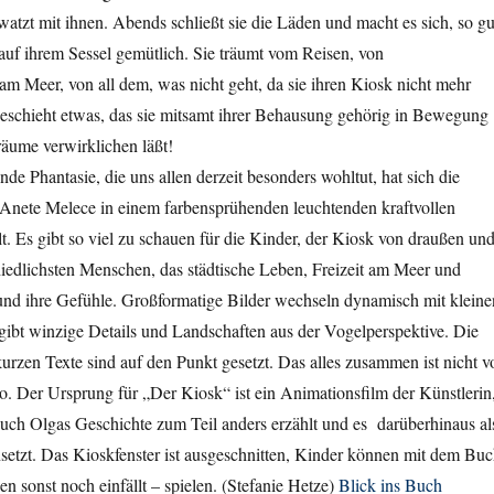
atzt mit ihnen. Abends schließt sie die Läden und macht es sich, so gu
 auf ihrem Sessel gemütlich. Sie träumt vom Reisen, von
m Meer, von all dem, was nicht geht, da sie ihren Kiosk nicht mehr
geschieht etwas, das sie mitsamt ihrer Behausung gehörig in Bewegung
Träume verwirklichen läßt!
de Phantasie, die uns allen derzeit besonders wohltut, hat sich die
 Anete Melece in einem farbensprühenden leuchtenden kraftvollen
. Es gibt so viel zu schauen für die Kinder, der Kiosk von draußen un
hiedlichsten Menschen, das städtische Leben, Freizeit am Meer und
nd ihre Gefühle. Großformatige Bilder wechseln dynamisch mit kleine
gibt winzige Details und Landschaften aus der Vogelperspektive. Die
rzen Texte sind auf den Punkt gesetzt. Das alles zusammen ist nicht v
. Der Ursprung für „Der Kiosk“ ist ein Animationsfilm der Künstlerin
uch Olgas Geschichte zum Teil anders erzählt und es darüberhinaus al
nsetzt. Das Kioskfenster ist ausgeschnitten, Kinder können mit dem Bu
n sonst noch einfällt – spielen. (Stefanie Hetze)
Blick ins Buch