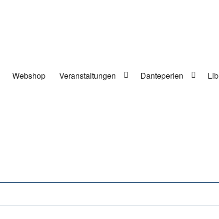
Webshop
Veranstaltungen
Danteperlen
Lib
lung in Berlin-Kreuzberg