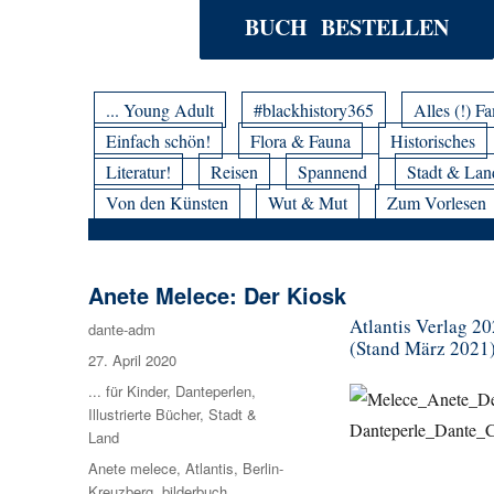
BUCH BESTELLEN
... Young Adult
#blackhistory365
Alles (!) Fa
Einfach schön!
Flora & Fauna
Historisches
Literatur!
Reisen
Spannend
Stadt & Lan
Von den Künsten
Wut & Mut
Zum Vorlesen
Anete Melece: Der Kiosk
Atlantis Verlag 202
Autor
dante-adm
(Stand März 2021
Veröffentlicht
27. April 2020
am
Kategorien
... für Kinder
,
Danteperlen
,
Illustrierte Bücher
,
Stadt &
Land
Schlagwörter
Anete melece
,
Atlantis
,
Berlin-
Kreuzberg
,
bilderbuch
,