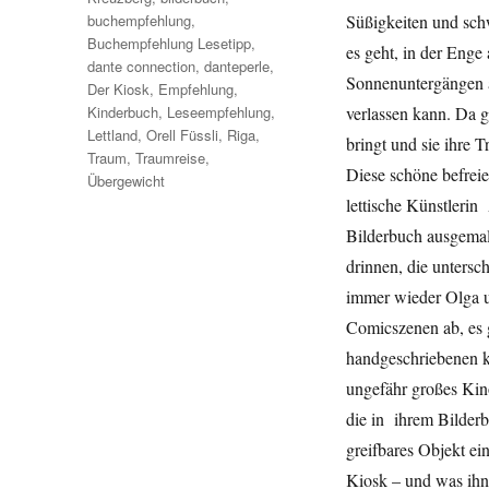
buchempfehlung
,
Süßigkeiten und schw
Buchempfehlung Lesetipp
,
es geht, in der Enge
dante connection
,
danteperle
,
Sonnenuntergängen a
Der Kiosk
,
Empfehlung
,
Kinderbuch
,
Leseempfehlung
,
verlassen kann. Da 
Lettland
,
Orell Füssli
,
Riga
,
bringt und sie ihre 
Traum
,
Traumreise
,
Diese schöne befreien
Übergewicht
lettische Künstlerin
Bilderbuch ausgemalt
drinnen, die untersc
immer wieder Olga u
Comicszenen ab, es 
handgeschriebenen ku
ungefähr großes Kino
die in ihrem Bilderb
greifbares Objekt ei
Kiosk – und was ihne