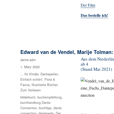
Der Film
Das bestelle ich!
Edward van de Vendel, Marije Tolman:
Aus dem Niederländ
Autor
dante-adm
ab 4
Veröffentlicht
1. März 2020
(Stand Mai 2021)
am
Kategorien
... für Kinder
,
Danteperlen
,
Einfach schön!
,
Flora &
Fauna
,
Illustrierte Bücher
,
Zum Vorlesen
Schlagwörter
bilderbuch
,
buchempfehlung
,
buchhandlung Dante
Connection
,
buchtipp
,
dante
connection
,
danteperle
,
Der