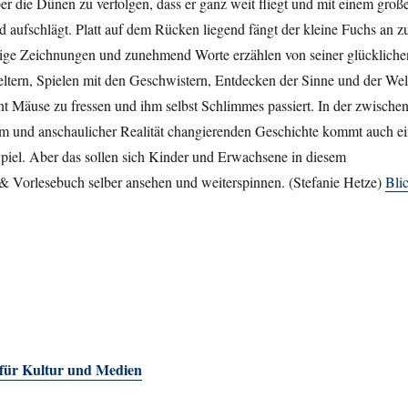
er die Dünen zu verfolgen, dass er ganz weit fliegt und mit einem groß
aufschlägt. Platt auf dem Rücken liegend fängt der kleine Fuchs an z
bige Zeichnungen und zunehmend Worte erzählen von seiner glückliche
ltern, Spielen mit den Geschwistern, Entdecken der Sinne und der Wel
rnt Mäuse zu fressen und ihm selbst Schlimmes passiert. In der zwische
m und anschaulicher Realität changierenden Geschichte kommt auch e
piel. Aber das sollen sich Kinder und Erwachsene in diesem
-& Vorlesebuch selber ansehen und weiterspinnen. (Stefanie Hetze)
Bli
 für Kultur und Medien