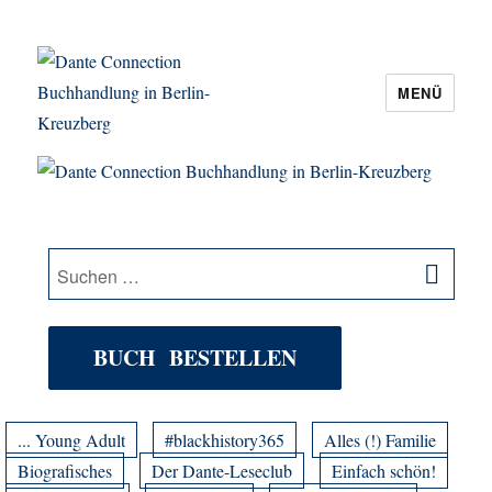
MENÜ
Dante Connection Buchhandlung in
Berlin-Kreuzberg
SU
Suche
nach:
BUCH BESTELLEN
... Young Adult
#blackhistory365
Alles (!) Familie
Biografisches
Der Dante-Leseclub
Einfach schön!