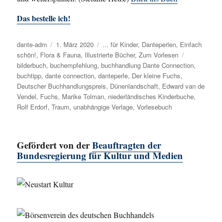
Das bestelle ich!
Autor
dante-adm
Veröffentlicht
1. März 2020
Kategorien
... für Kinder
,
Danteperlen
,
Einfach
schön!
,
Flora & Fauna
am
,
Illustrierte Bücher
,
Zum Vorlesen
Schlagwörte
bilderbuch
,
buchempfehlung
,
buchhandlung Dante Connection
,
buchtipp
,
dante connection
,
danteperle
,
Der kleine Fuchs
,
Deutscher Buchhandlungspreis
,
Dünenlandschaft
,
Edward van de
Vendel
,
Fuchs
,
Marike Tolman
,
niederländisches Kinderbuche
,
Rolf Erdorf
,
Traum
,
unabhängige Verlage
,
Vorlesebuch
Gefördert von der
Beauftragten der
Bundesregierung für Kultur und Medien