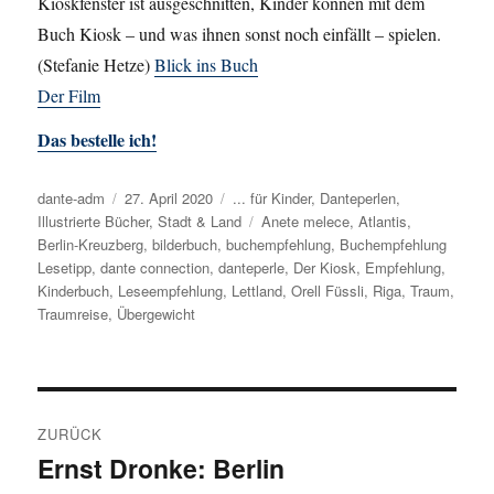
Kioskfenster ist ausgeschnitten, Kinder können mit dem
Buch Kiosk – und was ihnen sonst noch einfällt – spielen.
(Stefanie Hetze)
Blick ins Buch
Der Film
Das bestelle ich!
Autor
dante-adm
Veröffentlicht
27. April 2020
Kategorien
... für Kinder
,
Danteperlen
,
Illustrierte Bücher
am
,
Stadt & Land
Schlagwörter
Anete melece
,
Atlantis
,
Berlin-Kreuzberg
,
bilderbuch
,
buchempfehlung
,
Buchempfehlung
Lesetipp
,
dante connection
,
danteperle
,
Der Kiosk
,
Empfehlung
,
Kinderbuch
,
Leseempfehlung
,
Lettland
,
Orell Füssli
,
Riga
,
Traum
,
Traumreise
,
Übergewicht
Beitragsnavigation
ZURÜCK
Ernst Dronke: Berlin
Vorheriger