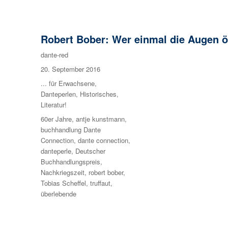
Robert Bober: Wer einmal die Augen öf
Autor
dante-red
Veröffentlicht
20. September 2016
am
Kategorien
... für Erwachsene
,
Danteperlen
,
Historisches
,
Literatur!
Schlagwörter
60er Jahre
,
antje kunstmann
,
buchhandlung Dante
Connection
,
dante connection
,
danteperle
,
Deutscher
Buchhandlungspreis
,
Nachkriegszeit
,
robert bober
,
Tobias Scheffel
,
truffaut
,
überlebende