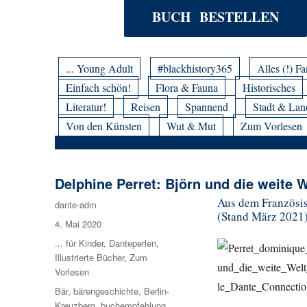
BUCH BESTELLEN
... Young Adult
#blackhistory365
Alles (!) Fa
Einfach schön!
Flora & Fauna
Historisches
Literatur!
Reisen
Spannend
Stadt & Lan
Von den Künsten
Wut & Mut
Zum Vorlesen
Delphine Perret: Björn und die weite W
Aus dem Französisc
Autor
dante-adm
(Stand März 2021
Veröffentlicht
4. Mai 2020
am
Kategorien
... für Kinder
,
Danteperlen
,
Illustrierte Bücher
,
Zum
Vorlesen
Schlagwörter
Bär
,
bärengeschichte
,
Berlin-
Kreuzberg
,
buchempfehlung
,