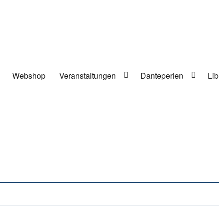
Webshop
Veranstaltungen
Danteperlen
Lib
lung in Berlin-Kreuzberg